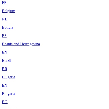
FR
Belgium
NL
Bolivia
ES
Bosnia and Herzegovina
EN
Brazil
BR
Bulgaria
EN
Bulgaria
BG