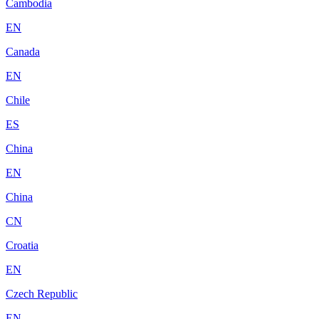
Cambodia
EN
Canada
EN
Chile
ES
China
EN
China
CN
Croatia
EN
Czech Republic
EN