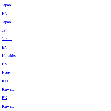
Japan
EN
Japan
JP
Jordan
EN
Kazakhstan
EN
Korea
KO
Kuwait
EN
Kuwait