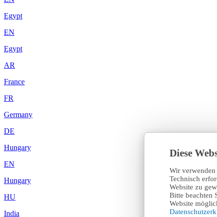
Egypt
EN
Egypt
AR
France
FR
Germany
DE
Hungary
Diese Webs
EN
Wir verwenden 
Technisch erfo
Hungary
Website zu gewä
Bitte beachten 
HU
Website möglich
Datenschutzer
India