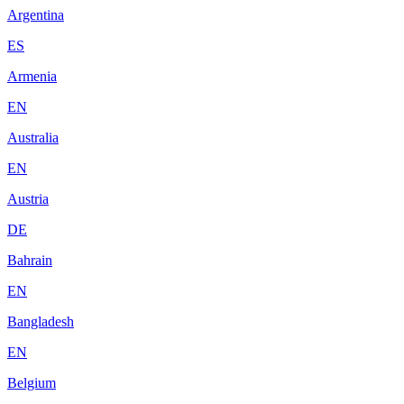
Argentina
ES
Armenia
EN
Australia
EN
Austria
DE
Bahrain
EN
Bangladesh
EN
Belgium