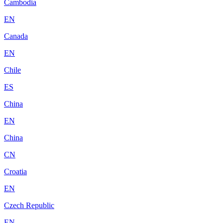
Cambodia
EN
Canada
EN
Chile
ES
China
EN
China
CN
Croatia
EN
Czech Republic
EN