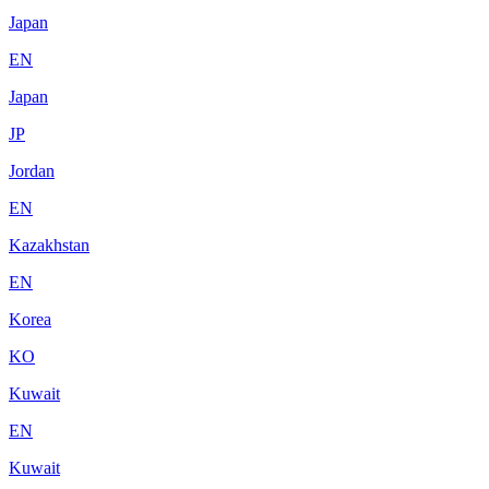
Japan
EN
Japan
JP
Jordan
EN
Kazakhstan
EN
Korea
KO
Kuwait
EN
Kuwait