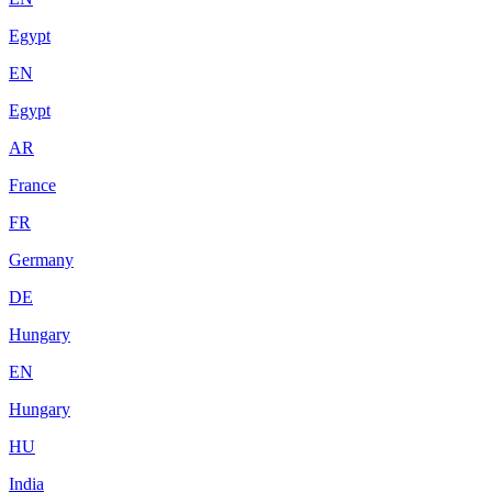
Egypt
EN
Egypt
AR
France
FR
Germany
DE
Hungary
EN
Hungary
HU
India