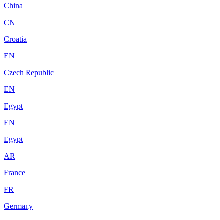
China
CN
Croatia
EN
Czech Republic
EN
Egypt
EN
Egypt
AR
France
FR
Germany