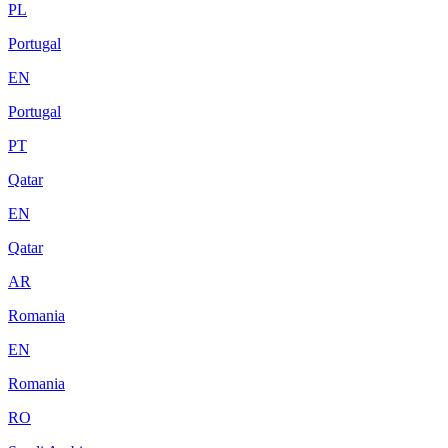
PL
Portugal
EN
Portugal
PT
Qatar
EN
Qatar
AR
Romania
EN
Romania
RO