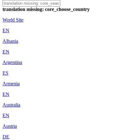
translation missing: core_choose_country
World Site
EN
Albania
EN
Argentina
ES
Armenia
EN
Australia
EN
Austria
DE