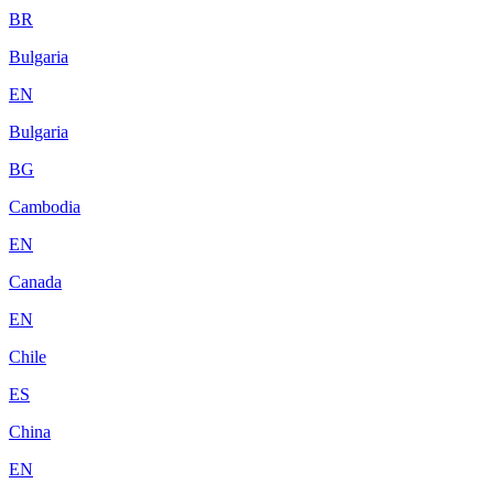
BR
Bulgaria
EN
Bulgaria
BG
Cambodia
EN
Canada
EN
Chile
ES
China
EN