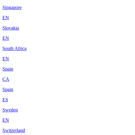
Singapore
EN
Slovakia
EN
South Africa
EN
Spain
CA
Spain
ES
Sweden
EN
Switzerland