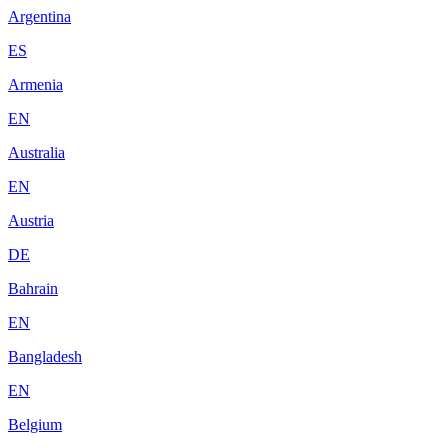
Argentina
ES
Armenia
EN
Australia
EN
Austria
DE
Bahrain
EN
Bangladesh
EN
Belgium