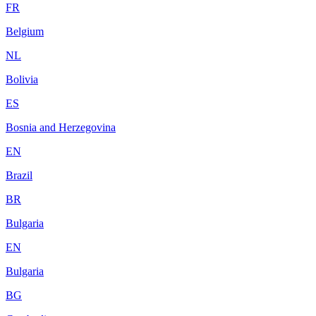
FR
Belgium
NL
Bolivia
ES
Bosnia and Herzegovina
EN
Brazil
BR
Bulgaria
EN
Bulgaria
BG