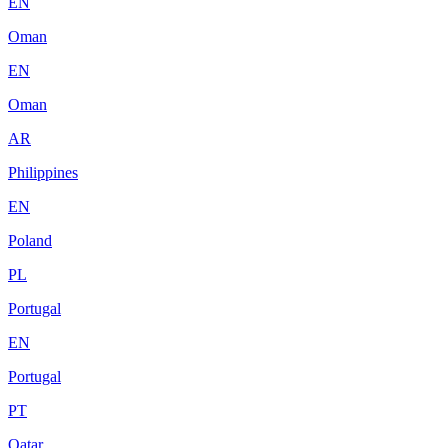
EN
Oman
EN
Oman
AR
Philippines
EN
Poland
PL
Portugal
EN
Portugal
PT
Qatar