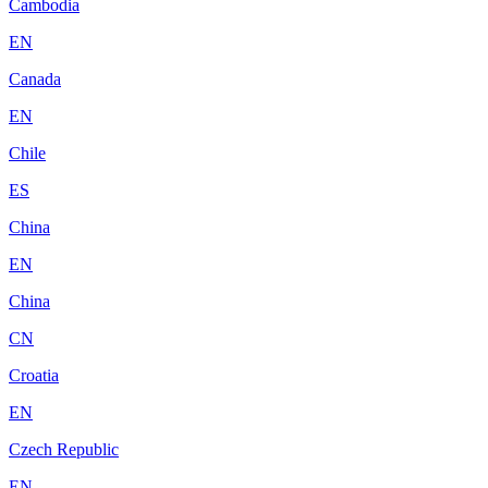
Cambodia
EN
Canada
EN
Chile
ES
China
EN
China
CN
Croatia
EN
Czech Republic
EN