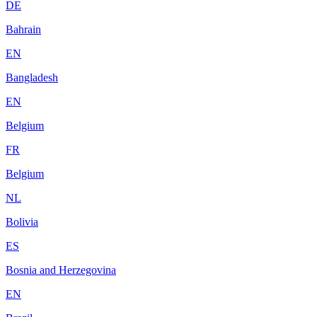
DE
Bahrain
EN
Bangladesh
EN
Belgium
FR
Belgium
NL
Bolivia
ES
Bosnia and Herzegovina
EN