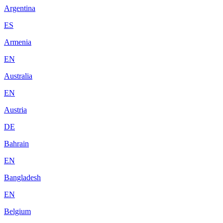
Argentina
ES
Armenia
EN
Australia
EN
Austria
DE
Bahrain
EN
Bangladesh
EN
Belgium