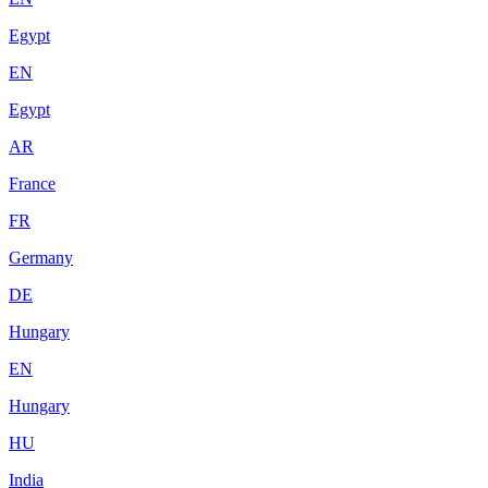
Egypt
EN
Egypt
AR
France
FR
Germany
DE
Hungary
EN
Hungary
HU
India