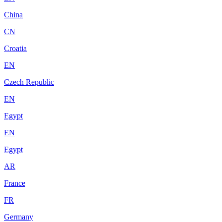
China
CN
Croatia
EN
Czech Republic
EN
Egypt
EN
Egypt
AR
France
FR
Germany