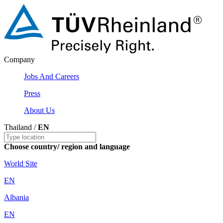
Company
Jobs And Careers
Press
About Us
Thailand /
EN
Choose country/ region and language
World Site
EN
Albania
EN