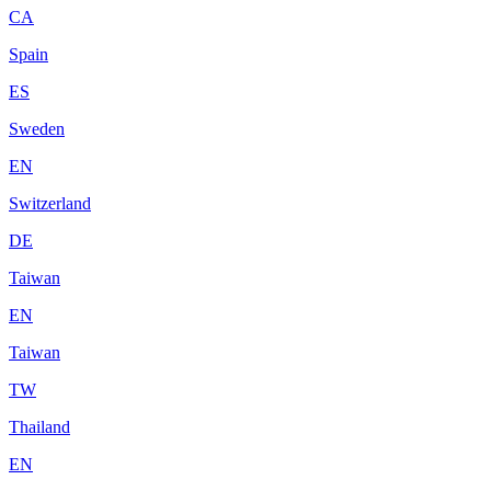
CA
Spain
ES
Sweden
EN
Switzerland
DE
Taiwan
EN
Taiwan
TW
Thailand
EN