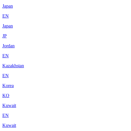
Japan
EN
Japan
JP
Jordan
EN
Kazakhstan
EN
Korea
KO
Kuwait
EN
Kuwait