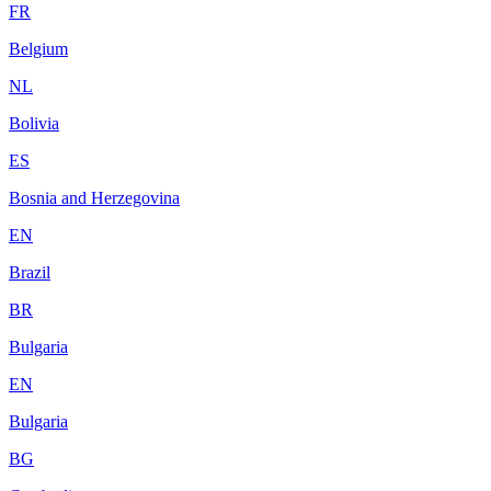
FR
Belgium
NL
Bolivia
ES
Bosnia and Herzegovina
EN
Brazil
BR
Bulgaria
EN
Bulgaria
BG