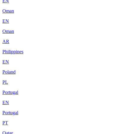
EN
Oman
EN
Oman
AR
Philippines
EN
Poland
PL
Portugal
EN
Portugal
PT
Qatar