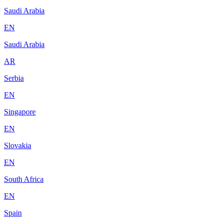
Saudi Arabia
EN
Saudi Arabia
AR
Serbia
EN
Singapore
EN
Slovakia
EN
South Africa
EN
Spain