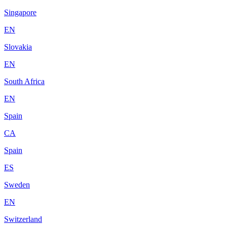
Singapore
EN
Slovakia
EN
South Africa
EN
Spain
CA
Spain
ES
Sweden
EN
Switzerland