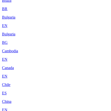
Brazil
BR
Bulgaria
EN
Bulgaria
BG
Cambodia
EN
Canada
EN
Chile
ES
China
EN