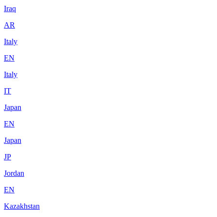
Iraq
AR
Italy
EN
Italy
IT
Japan
EN
Japan
JP
Jordan
EN
Kazakhstan