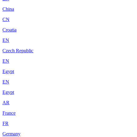
China
CN
Croatia
EN
Czech Republic
EN
Egypt
EN
Egypt
AR
France
FR
Germany