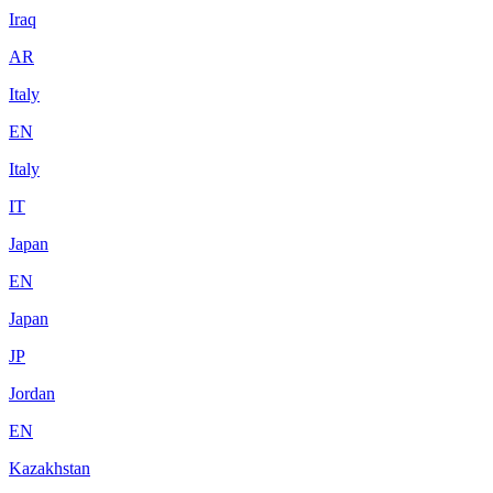
Iraq
AR
Italy
EN
Italy
IT
Japan
EN
Japan
JP
Jordan
EN
Kazakhstan