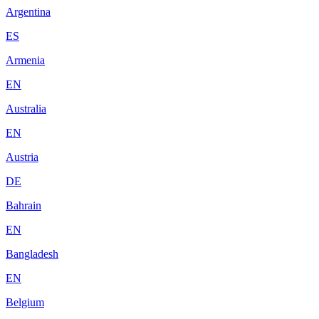
Argentina
ES
Armenia
EN
Australia
EN
Austria
DE
Bahrain
EN
Bangladesh
EN
Belgium