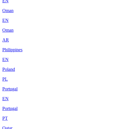
EN
Oman
EN
Oman
AR
Philippines
EN
Poland
PL
Portugal
EN
Portugal
PT
Qatar