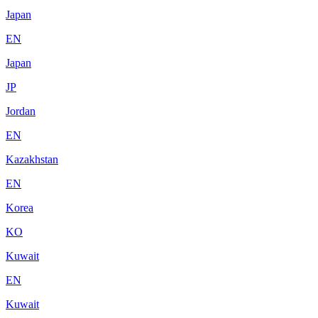
Japan
EN
Japan
JP
Jordan
EN
Kazakhstan
EN
Korea
KO
Kuwait
EN
Kuwait