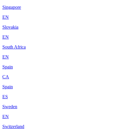
Singapore
EN
Slovakia
EN
South Africa
EN
Spain
CA
Spain
ES
Sweden
EN
Switzerland