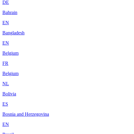
DE
Bahrain
EN
Bangladesh
EN
Belgium
FR
Belgium
NL
Bolivia
ES
Bosnia and Herzegovina
EN