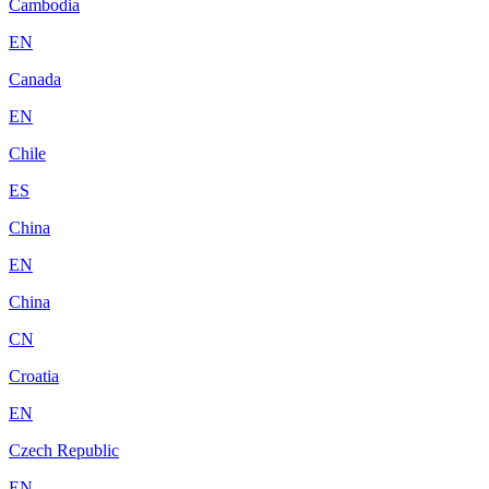
Cambodia
EN
Canada
EN
Chile
ES
China
EN
China
CN
Croatia
EN
Czech Republic
EN