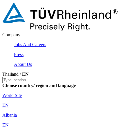
Company
Jobs And Careers
Press
About Us
Thailand /
EN
Choose country/ region and language
World Site
EN
Albania
EN