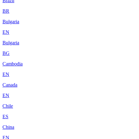
Brazil
BR
Bulgaria
EN
Bulgaria
BG
Cambodia
EN
Canada
EN
Chile
ES
China
EN