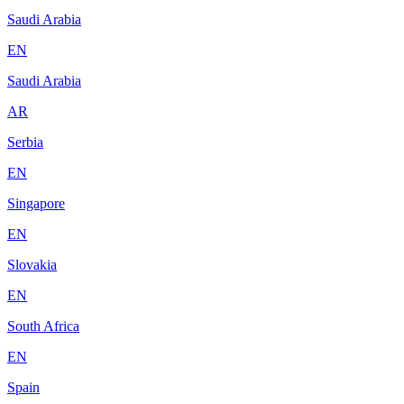
Saudi Arabia
EN
Saudi Arabia
AR
Serbia
EN
Singapore
EN
Slovakia
EN
South Africa
EN
Spain