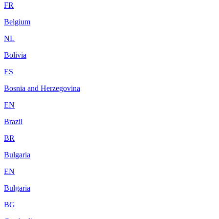
FR
Belgium
NL
Bolivia
ES
Bosnia and Herzegovina
EN
Brazil
BR
Bulgaria
EN
Bulgaria
BG