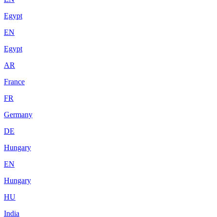
Egypt
EN
Egypt
AR
France
FR
Germany
DE
Hungary
EN
Hungary
HU
India