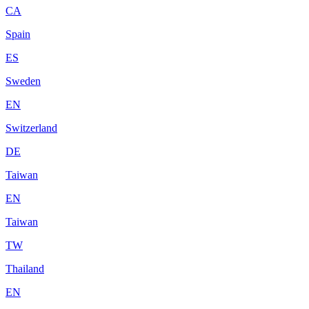
CA
Spain
ES
Sweden
EN
Switzerland
DE
Taiwan
EN
Taiwan
TW
Thailand
EN