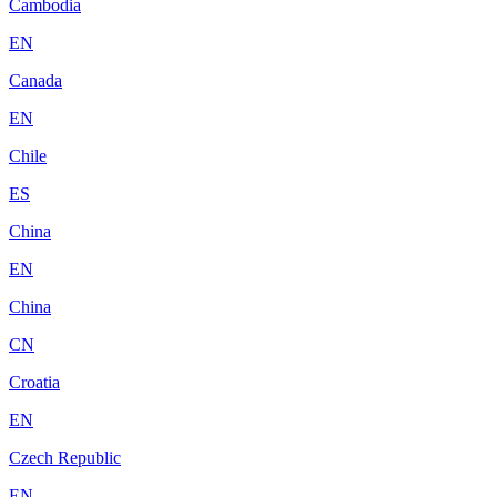
Cambodia
EN
Canada
EN
Chile
ES
China
EN
China
CN
Croatia
EN
Czech Republic
EN