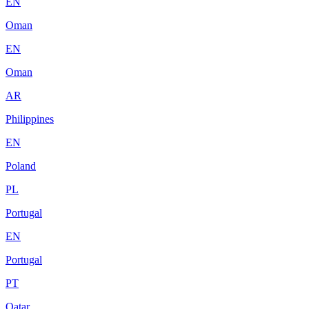
EN
Oman
EN
Oman
AR
Philippines
EN
Poland
PL
Portugal
EN
Portugal
PT
Qatar