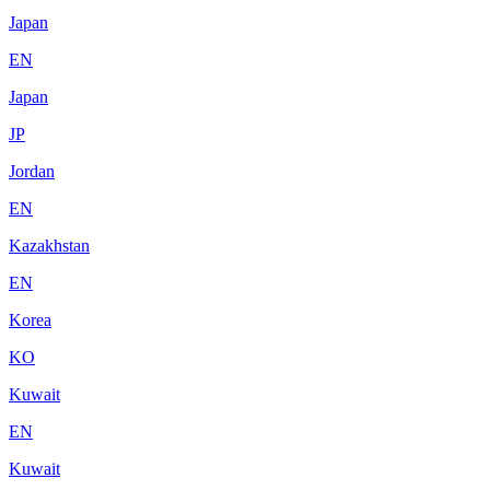
Japan
EN
Japan
JP
Jordan
EN
Kazakhstan
EN
Korea
KO
Kuwait
EN
Kuwait