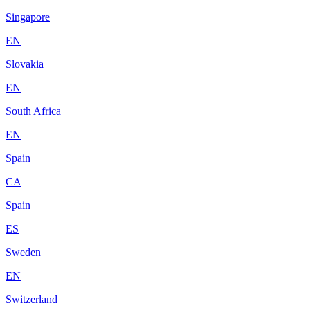
Singapore
EN
Slovakia
EN
South Africa
EN
Spain
CA
Spain
ES
Sweden
EN
Switzerland