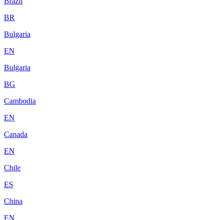
Brazil
BR
Bulgaria
EN
Bulgaria
BG
Cambodia
EN
Canada
EN
Chile
ES
China
EN