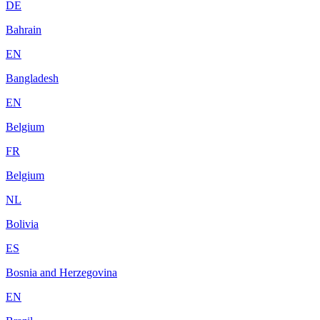
DE
Bahrain
EN
Bangladesh
EN
Belgium
FR
Belgium
NL
Bolivia
ES
Bosnia and Herzegovina
EN