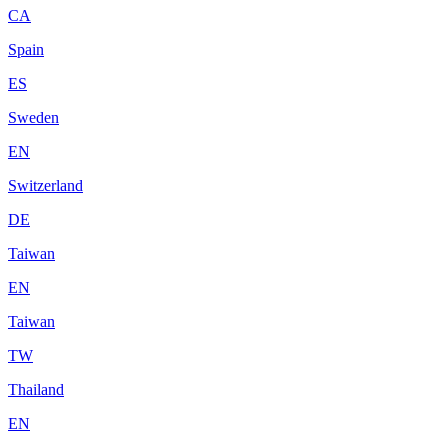
CA
Spain
ES
Sweden
EN
Switzerland
DE
Taiwan
EN
Taiwan
TW
Thailand
EN