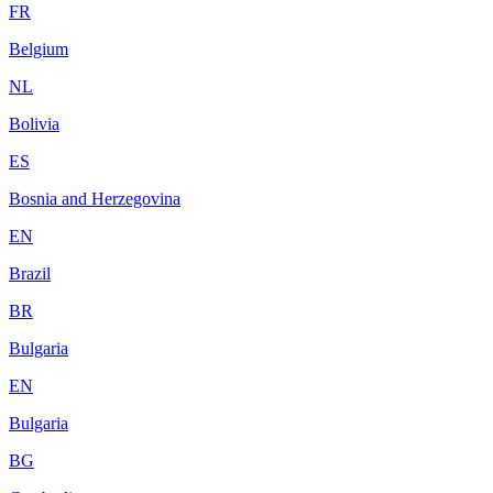
FR
Belgium
NL
Bolivia
ES
Bosnia and Herzegovina
EN
Brazil
BR
Bulgaria
EN
Bulgaria
BG