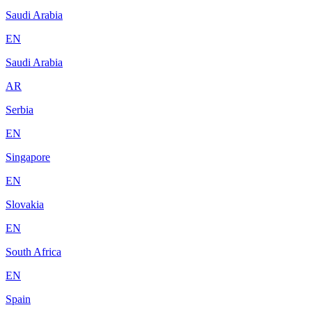
Saudi Arabia
EN
Saudi Arabia
AR
Serbia
EN
Singapore
EN
Slovakia
EN
South Africa
EN
Spain