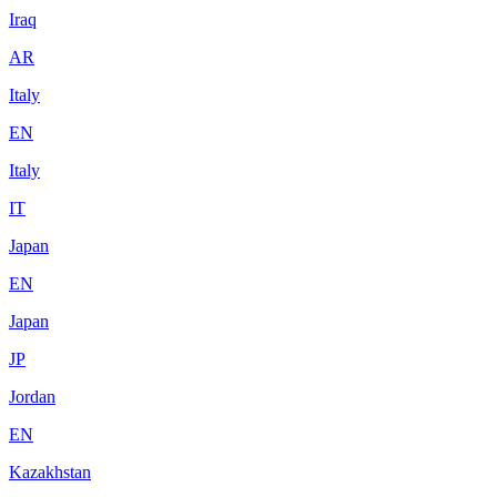
Iraq
AR
Italy
EN
Italy
IT
Japan
EN
Japan
JP
Jordan
EN
Kazakhstan