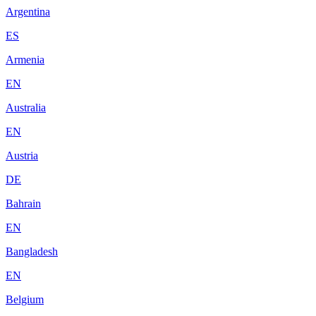
Argentina
ES
Armenia
EN
Australia
EN
Austria
DE
Bahrain
EN
Bangladesh
EN
Belgium