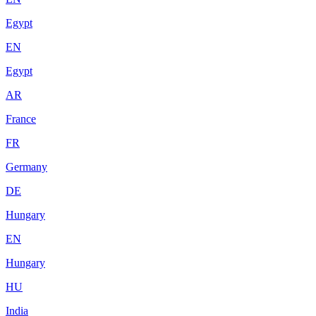
Egypt
EN
Egypt
AR
France
FR
Germany
DE
Hungary
EN
Hungary
HU
India