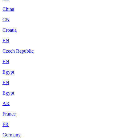
China
CN
Croatia
EN
Czech Republic
EN
Egypt
EN
Egypt
AR
France
FR
Germany