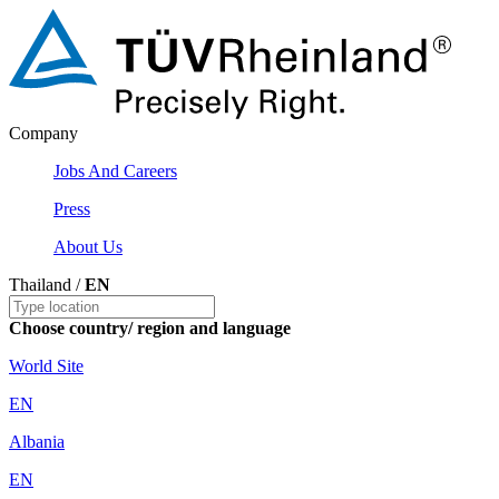
Company
Jobs And Careers
Press
About Us
Thailand /
EN
Choose country/ region and language
World Site
EN
Albania
EN