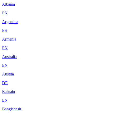
Albania
EN
Argentina
ES
Armenia
EN
Australia
EN
Austria
DE
Bahrain
EN
Bangladesh