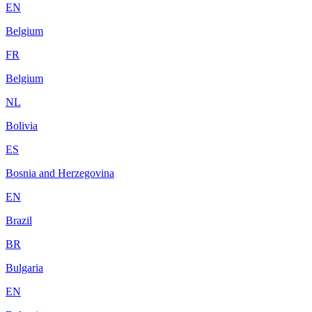
EN
Belgium
FR
Belgium
NL
Bolivia
ES
Bosnia and Herzegovina
EN
Brazil
BR
Bulgaria
EN