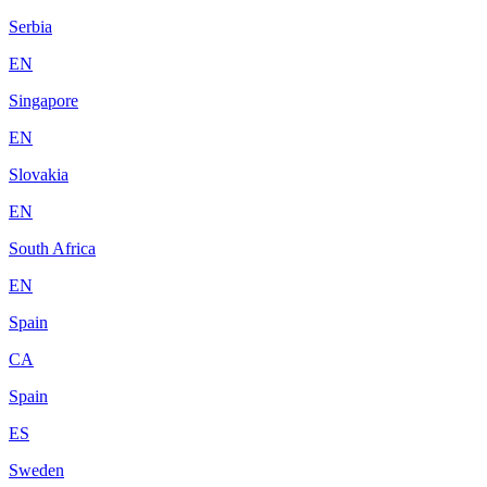
Serbia
EN
Singapore
EN
Slovakia
EN
South Africa
EN
Spain
CA
Spain
ES
Sweden