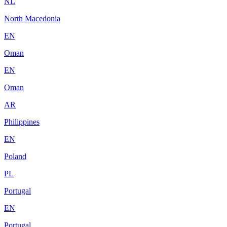
NL
North Macedonia
EN
Oman
EN
Oman
AR
Philippines
EN
Poland
PL
Portugal
EN
Portugal