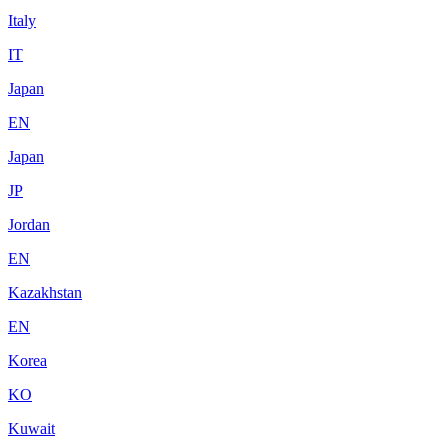
Italy
IT
Japan
EN
Japan
JP
Jordan
EN
Kazakhstan
EN
Korea
KO
Kuwait