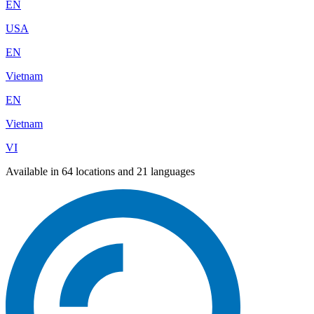
EN
USA
EN
Vietnam
EN
Vietnam
VI
Available in 64 locations and 21 languages