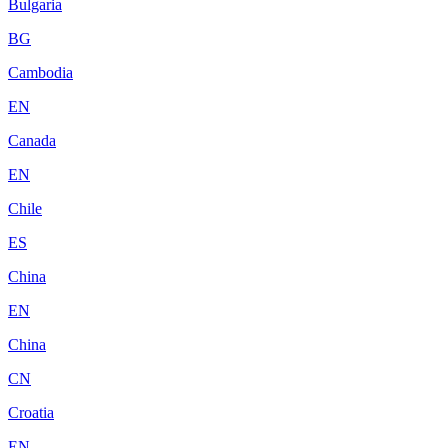
Bulgaria
BG
Cambodia
EN
Canada
EN
Chile
ES
China
EN
China
CN
Croatia
EN