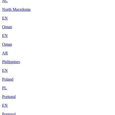
NL
North Macedonia
EN
Oman
EN
Oman
AR
Philippines
EN
Poland
PL
Portugal
EN
Portugal