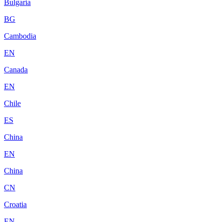
Bulgaria
BG
Cambodia
EN
Canada
EN
Chile
ES
China
EN
China
CN
Croatia
EN