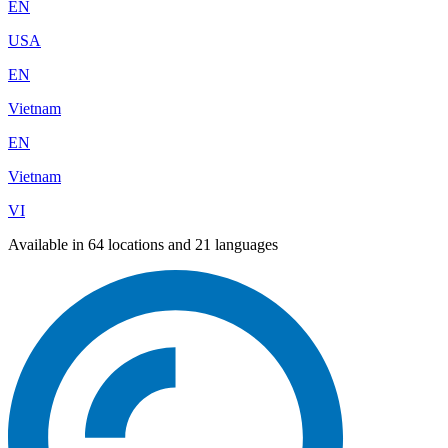
EN
USA
EN
Vietnam
EN
Vietnam
VI
Available in 64 locations and 21 languages