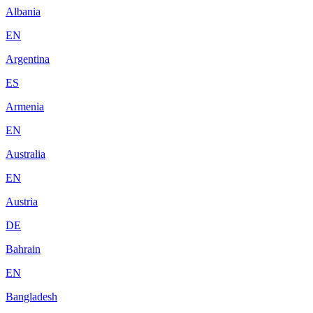
Albania
EN
Argentina
ES
Armenia
EN
Australia
EN
Austria
DE
Bahrain
EN
Bangladesh