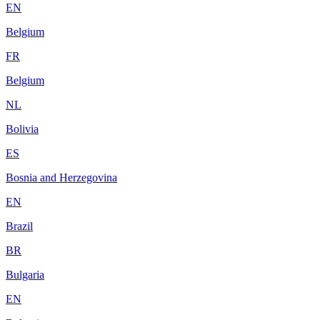
EN
Belgium
FR
Belgium
NL
Bolivia
ES
Bosnia and Herzegovina
EN
Brazil
BR
Bulgaria
EN