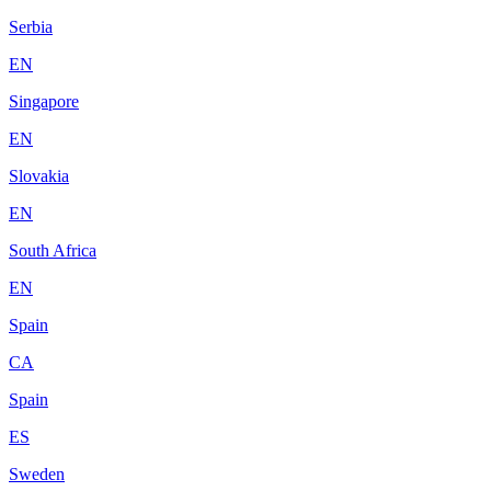
Serbia
EN
Singapore
EN
Slovakia
EN
South Africa
EN
Spain
CA
Spain
ES
Sweden