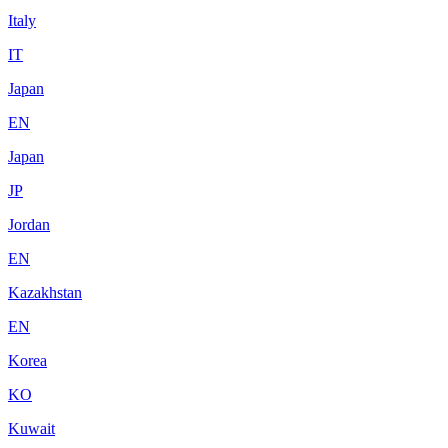
Italy
IT
Japan
EN
Japan
JP
Jordan
EN
Kazakhstan
EN
Korea
KO
Kuwait