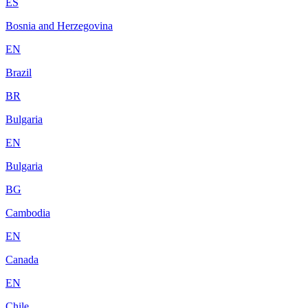
ES
Bosnia and Herzegovina
EN
Brazil
BR
Bulgaria
EN
Bulgaria
BG
Cambodia
EN
Canada
EN
Chile