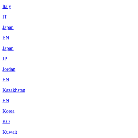
Italy
IT
Japan
EN
Japan
JP
Jordan
EN
Kazakhstan
EN
Korea
KO
Kuwait