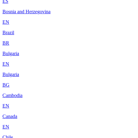
ES
Bosnia and Herzegovina
EN
Brazil
BR
Bulgaria
EN
Bulgaria
BG
Cambodia
EN
Canada
EN
Chile