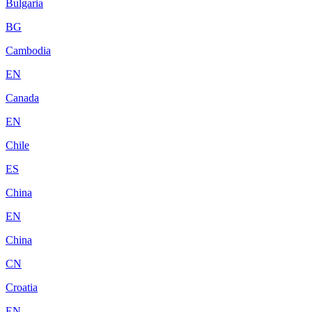
Bulgaria
BG
Cambodia
EN
Canada
EN
Chile
ES
China
EN
China
CN
Croatia
EN