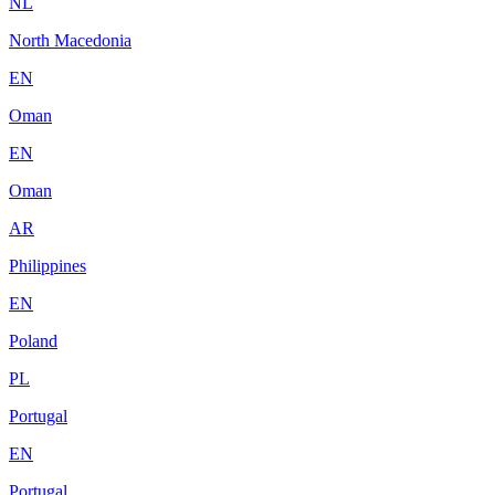
NL
North Macedonia
EN
Oman
EN
Oman
AR
Philippines
EN
Poland
PL
Portugal
EN
Portugal