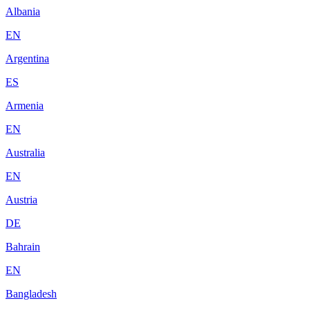
Albania
EN
Argentina
ES
Armenia
EN
Australia
EN
Austria
DE
Bahrain
EN
Bangladesh