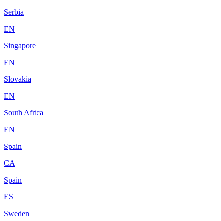
Serbia
EN
Singapore
EN
Slovakia
EN
South Africa
EN
Spain
CA
Spain
ES
Sweden