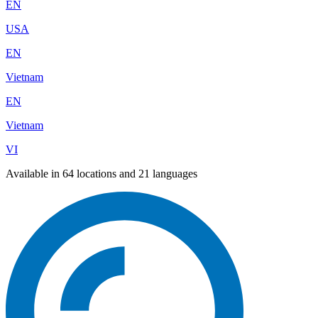
EN
USA
EN
Vietnam
EN
Vietnam
VI
Available in 64 locations and 21 languages