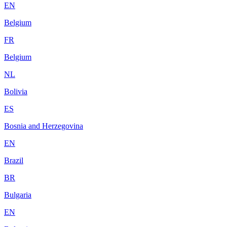
EN
Belgium
FR
Belgium
NL
Bolivia
ES
Bosnia and Herzegovina
EN
Brazil
BR
Bulgaria
EN