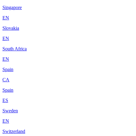
Singapore
EN
Slovakia
EN
South Africa
EN
Spain
CA
Spain
ES
Sweden
EN
Switzerland