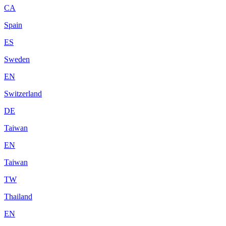
CA
Spain
ES
Sweden
EN
Switzerland
DE
Taiwan
EN
Taiwan
TW
Thailand
EN