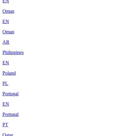
EN
Oman
EN
Oman
AR
Philippines
EN
Poland
PL
Portugal
EN
Portugal
PT
Qatar