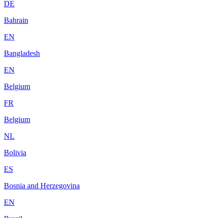
DE
Bahrain
EN
Bangladesh
EN
Belgium
FR
Belgium
NL
Bolivia
ES
Bosnia and Herzegovina
EN