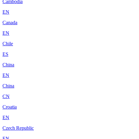
Cambodia
EN
Canada
EN
Chile
ES
China
EN
China
CN
Croatia
EN
Czech Republic
EN