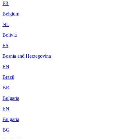
FR
Belgium
NL
Bolivia
ES
Bosnia and Herzegovina
EN
Brazil
BR
Bulgaria
EN
Bulgaria
BG