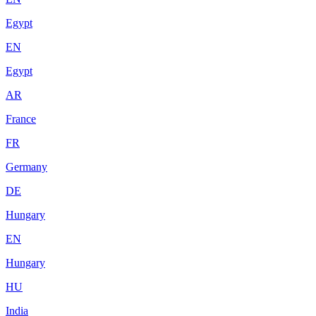
Egypt
EN
Egypt
AR
France
FR
Germany
DE
Hungary
EN
Hungary
HU
India