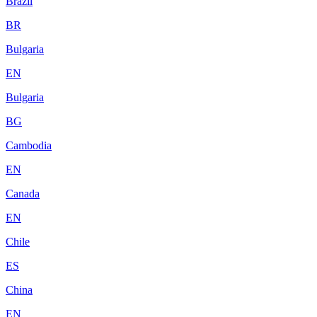
Brazil
BR
Bulgaria
EN
Bulgaria
BG
Cambodia
EN
Canada
EN
Chile
ES
China
EN