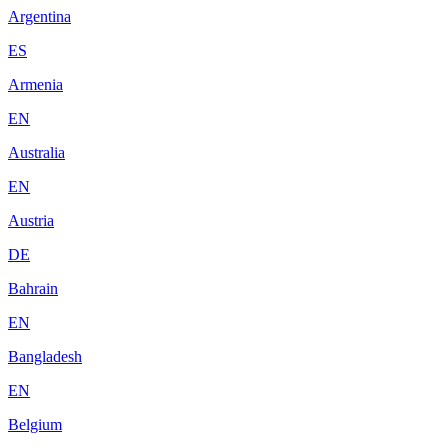
Argentina
ES
Armenia
EN
Australia
EN
Austria
DE
Bahrain
EN
Bangladesh
EN
Belgium