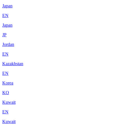
Japan
EN
Japan
JP
Jordan
EN
Kazakhstan
EN
Korea
KO
Kuwait
EN
Kuwait