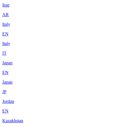
Iraq
AR
Italy
EN
Italy
IT
Japan
EN
Japan
JP
Jordan
EN
Kazakhstan