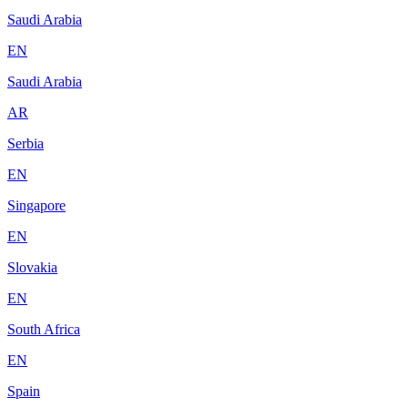
Saudi Arabia
EN
Saudi Arabia
AR
Serbia
EN
Singapore
EN
Slovakia
EN
South Africa
EN
Spain