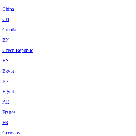
China
CN
Croatia
EN
Czech Republic
EN
Egypt
EN
Egypt
AR
France
FR
Germany