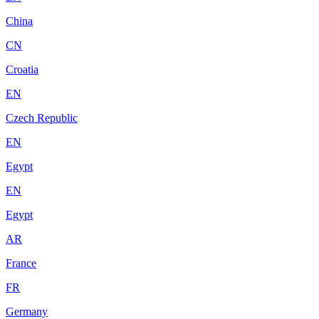
China
CN
Croatia
EN
Czech Republic
EN
Egypt
EN
Egypt
AR
France
FR
Germany