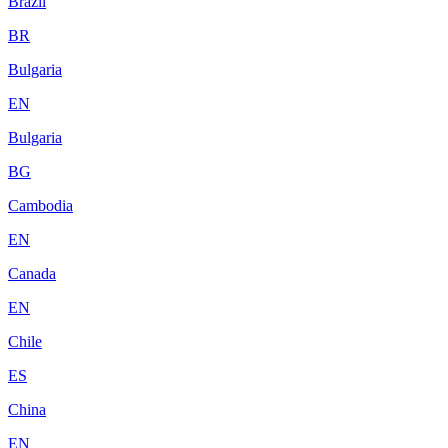
Brazil
BR
Bulgaria
EN
Bulgaria
BG
Cambodia
EN
Canada
EN
Chile
ES
China
EN