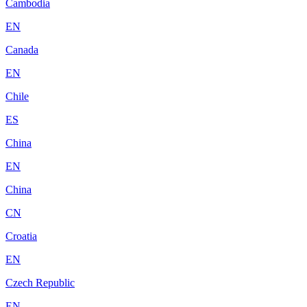
Cambodia
EN
Canada
EN
Chile
ES
China
EN
China
CN
Croatia
EN
Czech Republic
EN