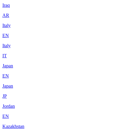
Iraq
AR
Italy
EN
Italy
IT
Japan
EN
Japan
JP
Jordan
EN
Kazakhstan