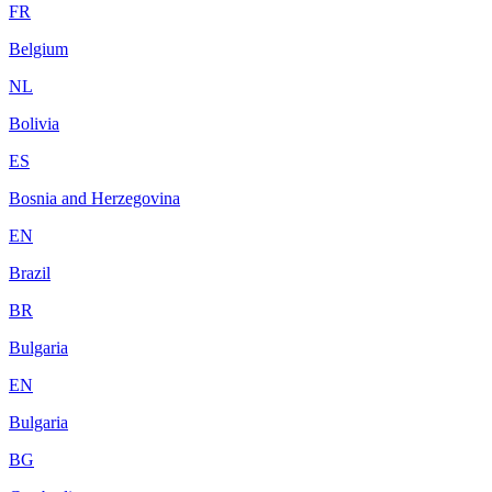
FR
Belgium
NL
Bolivia
ES
Bosnia and Herzegovina
EN
Brazil
BR
Bulgaria
EN
Bulgaria
BG