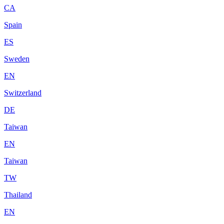
CA
Spain
ES
Sweden
EN
Switzerland
DE
Taiwan
EN
Taiwan
TW
Thailand
EN