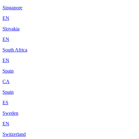
Singapore
EN
Slovakia
EN
South Africa
EN
Spain
CA
Spain
ES
Sweden
EN
Switzerland