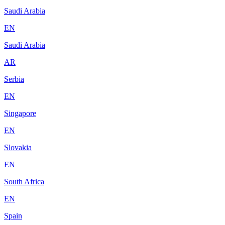
Saudi Arabia
EN
Saudi Arabia
AR
Serbia
EN
Singapore
EN
Slovakia
EN
South Africa
EN
Spain