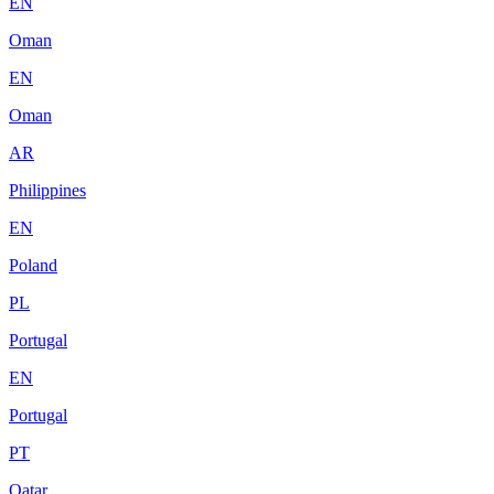
EN
Oman
EN
Oman
AR
Philippines
EN
Poland
PL
Portugal
EN
Portugal
PT
Qatar