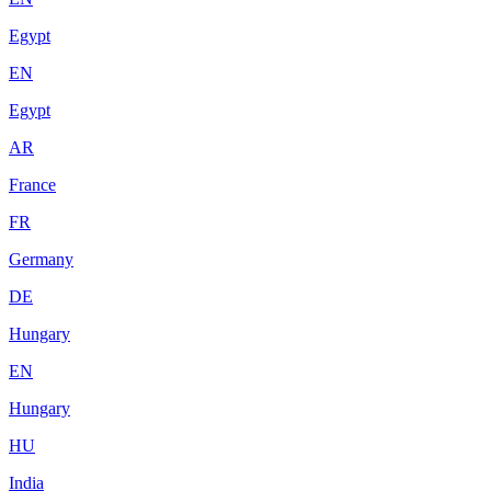
Egypt
EN
Egypt
AR
France
FR
Germany
DE
Hungary
EN
Hungary
HU
India