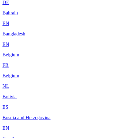
DE
Bahrain
EN
Bangladesh
EN
Belgium
FR
Belgium
NL
Bolivia
ES
Bosnia and Herzegovina
EN