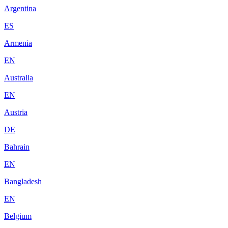
Argentina
ES
Armenia
EN
Australia
EN
Austria
DE
Bahrain
EN
Bangladesh
EN
Belgium