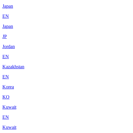
Japan
EN
Japan
JP
Jordan
EN
Kazakhstan
EN
Korea
KO
Kuwait
EN
Kuwait