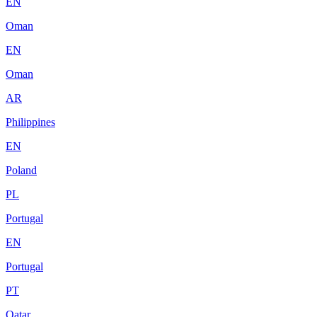
EN
Oman
EN
Oman
AR
Philippines
EN
Poland
PL
Portugal
EN
Portugal
PT
Qatar