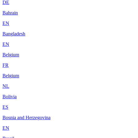
DE
Bahrain
EN
Bangladesh
EN
Belgium
FR
Belgium
NL
Bolivia
ES
Bosnia and Herzegovina
EN