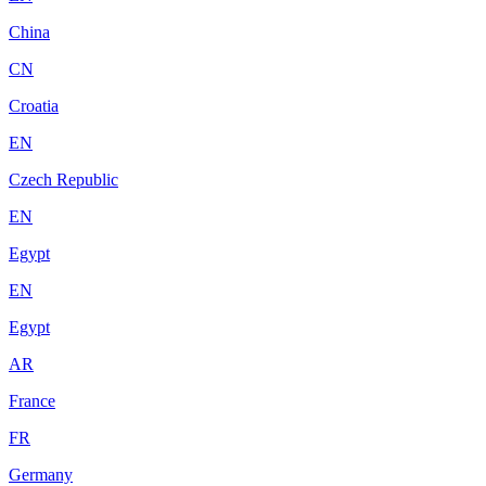
China
CN
Croatia
EN
Czech Republic
EN
Egypt
EN
Egypt
AR
France
FR
Germany