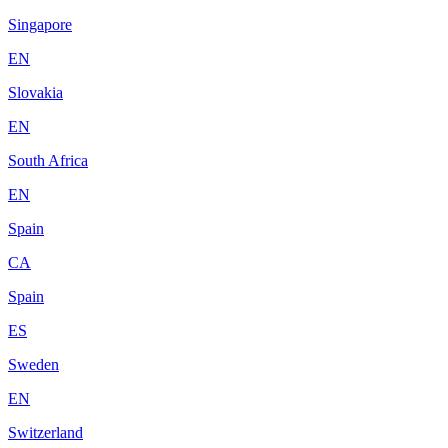
Singapore
EN
Slovakia
EN
South Africa
EN
Spain
CA
Spain
ES
Sweden
EN
Switzerland