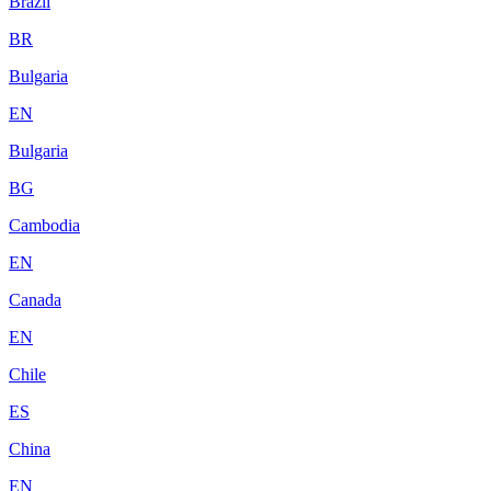
Brazil
BR
Bulgaria
EN
Bulgaria
BG
Cambodia
EN
Canada
EN
Chile
ES
China
EN