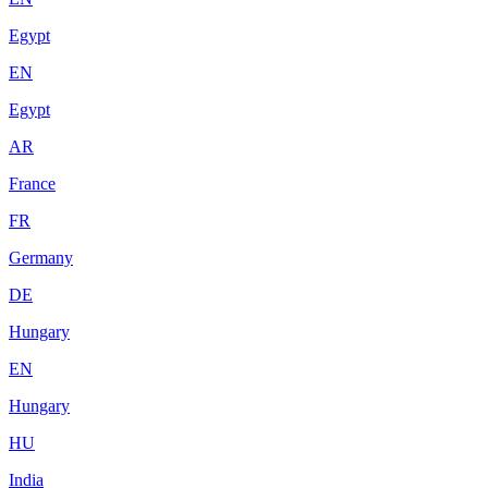
Egypt
EN
Egypt
AR
France
FR
Germany
DE
Hungary
EN
Hungary
HU
India