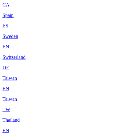
CA
Spain
ES
Sweden
EN
Switzerland
DE
Taiwan
EN
Taiwan
TW
Thailand
EN