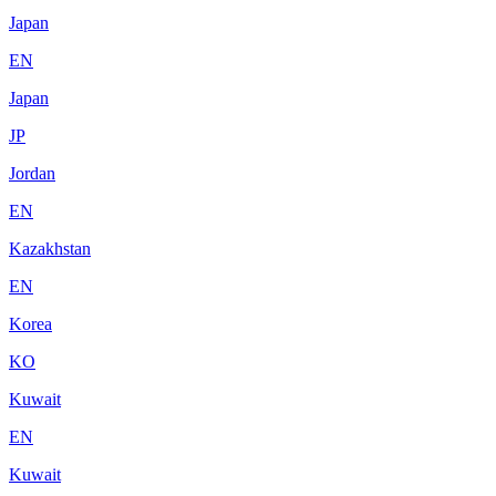
Japan
EN
Japan
JP
Jordan
EN
Kazakhstan
EN
Korea
KO
Kuwait
EN
Kuwait