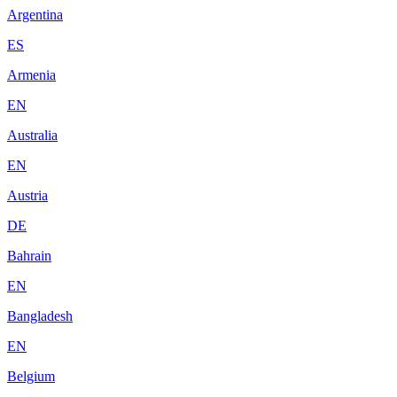
Argentina
ES
Armenia
EN
Australia
EN
Austria
DE
Bahrain
EN
Bangladesh
EN
Belgium