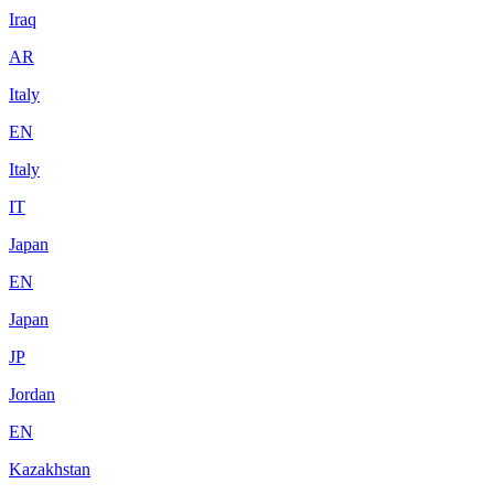
Iraq
AR
Italy
EN
Italy
IT
Japan
EN
Japan
JP
Jordan
EN
Kazakhstan