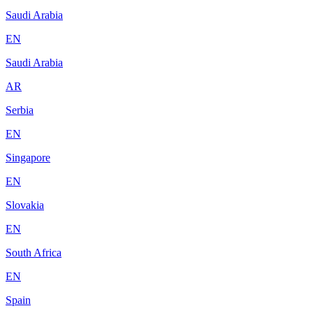
Saudi Arabia
EN
Saudi Arabia
AR
Serbia
EN
Singapore
EN
Slovakia
EN
South Africa
EN
Spain