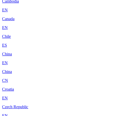
Cambodia
EN
Canada
EN
Chile
ES
China
EN
China
CN
Croatia
EN
Czech Republic
EN