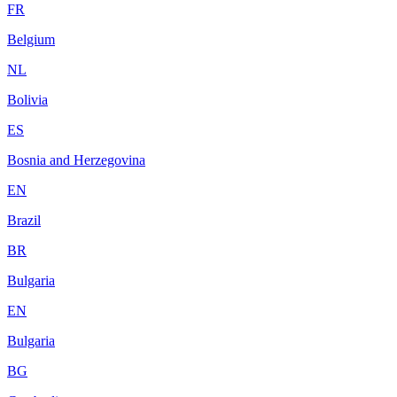
FR
Belgium
NL
Bolivia
ES
Bosnia and Herzegovina
EN
Brazil
BR
Bulgaria
EN
Bulgaria
BG