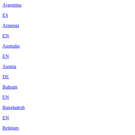
Argentina
ES
Armenia
EN
Australia
EN
Austria
DE
Bahrain
EN
Bangladesh
EN
Belgium