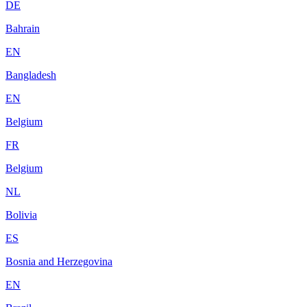
DE
Bahrain
EN
Bangladesh
EN
Belgium
FR
Belgium
NL
Bolivia
ES
Bosnia and Herzegovina
EN