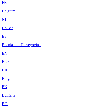
FR
Belgium
NL
Bolivia
ES
Bosnia and Herzegovina
EN
Brazil
BR
Bulgaria
EN
Bulgaria
BG