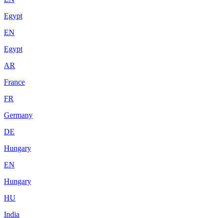
Egypt
EN
Egypt
AR
France
FR
Germany
DE
Hungary
EN
Hungary
HU
India