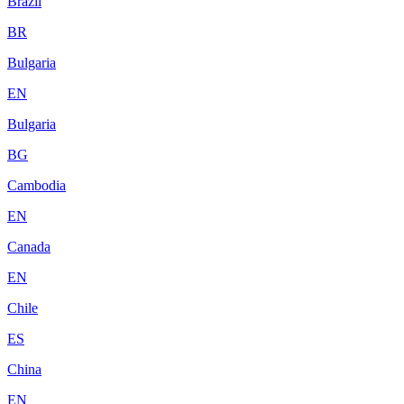
Brazil
BR
Bulgaria
EN
Bulgaria
BG
Cambodia
EN
Canada
EN
Chile
ES
China
EN