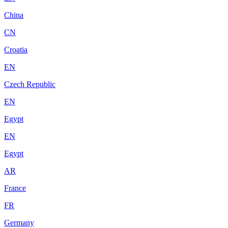
China
CN
Croatia
EN
Czech Republic
EN
Egypt
EN
Egypt
AR
France
FR
Germany