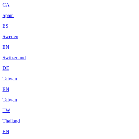
CA
Spain
ES
Sweden
EN
Switzerland
DE
Taiwan
EN
Taiwan
TW
Thailand
EN