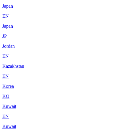
Japan
EN
Japan
JP
Jordan
EN
Kazakhstan
EN
Korea
KO
Kuwait
EN
Kuwait