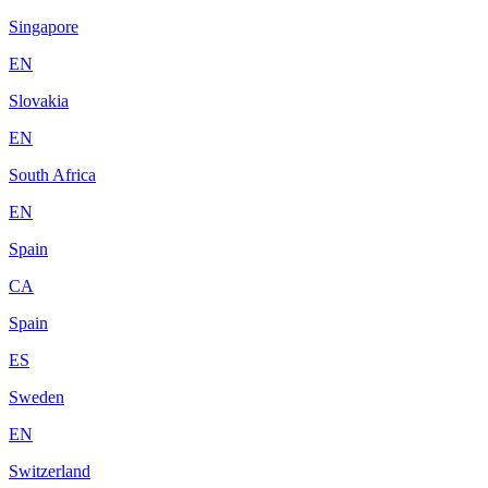
Singapore
EN
Slovakia
EN
South Africa
EN
Spain
CA
Spain
ES
Sweden
EN
Switzerland