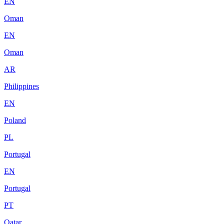
EN
Oman
EN
Oman
AR
Philippines
EN
Poland
PL
Portugal
EN
Portugal
PT
Qatar