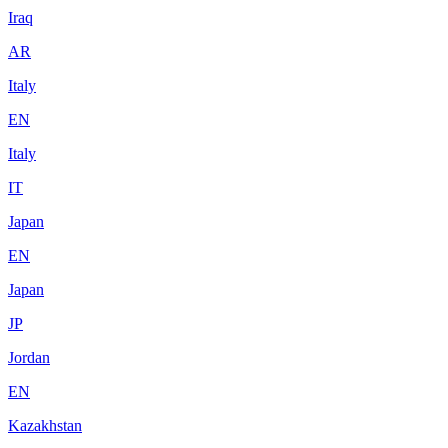
Iraq
AR
Italy
EN
Italy
IT
Japan
EN
Japan
JP
Jordan
EN
Kazakhstan