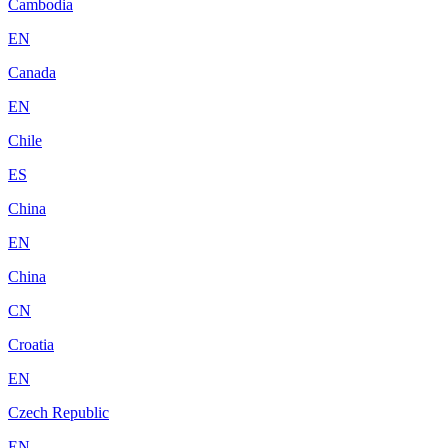
Cambodia
EN
Canada
EN
Chile
ES
China
EN
China
CN
Croatia
EN
Czech Republic
EN