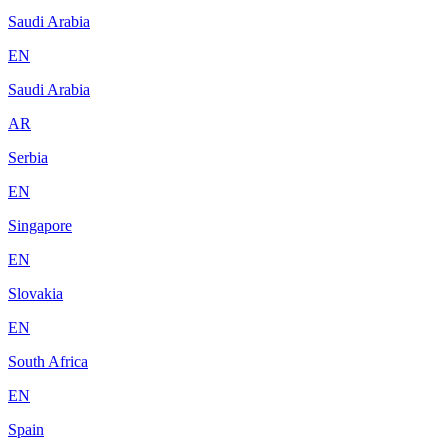
Saudi Arabia
EN
Saudi Arabia
AR
Serbia
EN
Singapore
EN
Slovakia
EN
South Africa
EN
Spain