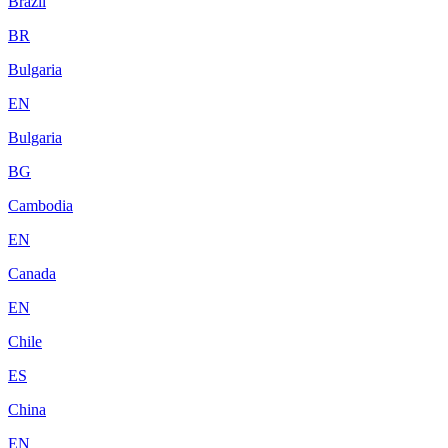
Brazil
BR
Bulgaria
EN
Bulgaria
BG
Cambodia
EN
Canada
EN
Chile
ES
China
EN