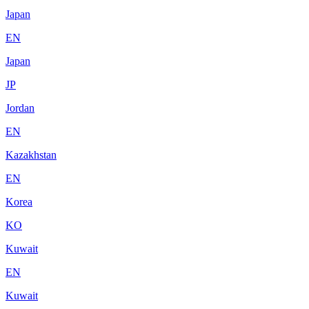
Japan
EN
Japan
JP
Jordan
EN
Kazakhstan
EN
Korea
KO
Kuwait
EN
Kuwait