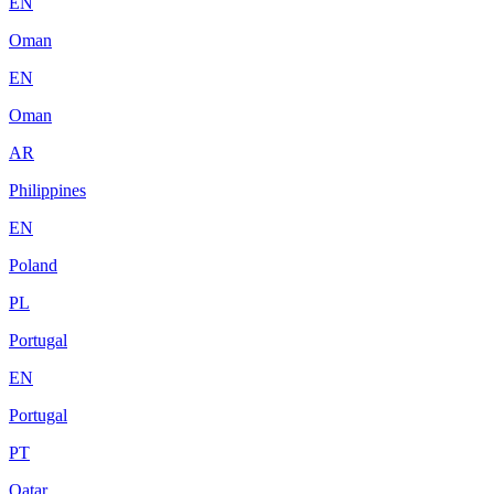
EN
Oman
EN
Oman
AR
Philippines
EN
Poland
PL
Portugal
EN
Portugal
PT
Qatar