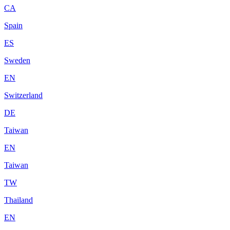
CA
Spain
ES
Sweden
EN
Switzerland
DE
Taiwan
EN
Taiwan
TW
Thailand
EN