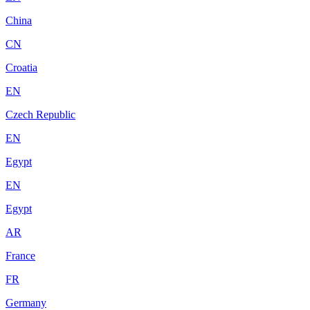
China
CN
Croatia
EN
Czech Republic
EN
Egypt
EN
Egypt
AR
France
FR
Germany