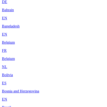
DE
Bahrain
EN
Bangladesh
EN
Belgium
FR
Belgium
NL
Bolivia
ES
Bosnia and Herzegovina
EN