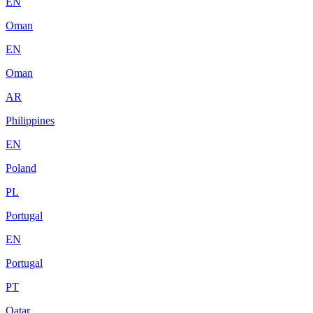
EN
Oman
EN
Oman
AR
Philippines
EN
Poland
PL
Portugal
EN
Portugal
PT
Qatar