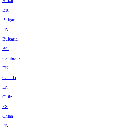
Brazil
BR
Bulgaria
EN
Bulgaria
BG
Cambodia
EN
Canada
EN
Chile
ES
China
EN