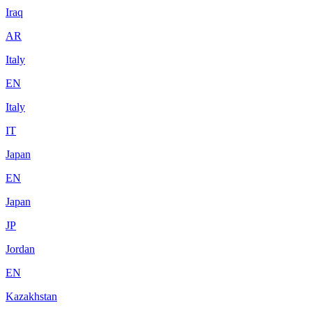
Iraq
AR
Italy
EN
Italy
IT
Japan
EN
Japan
JP
Jordan
EN
Kazakhstan