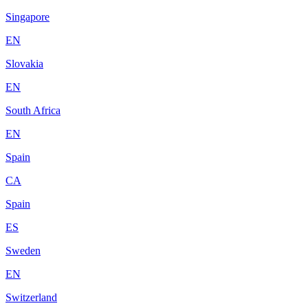
Singapore
EN
Slovakia
EN
South Africa
EN
Spain
CA
Spain
ES
Sweden
EN
Switzerland