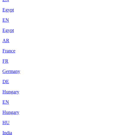
Egypt
EN
Egypt
AR
France
FR
Germany
DE
Hungary
EN
Hungary
HU
India