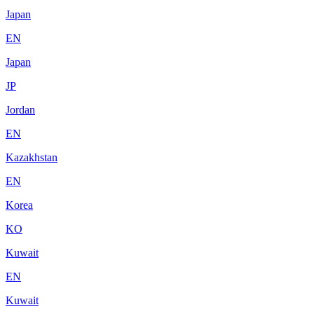
Japan
EN
Japan
JP
Jordan
EN
Kazakhstan
EN
Korea
KO
Kuwait
EN
Kuwait