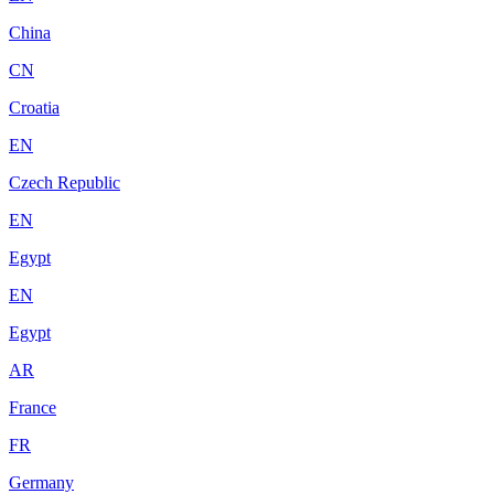
China
CN
Croatia
EN
Czech Republic
EN
Egypt
EN
Egypt
AR
France
FR
Germany