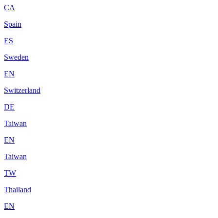
CA
Spain
ES
Sweden
EN
Switzerland
DE
Taiwan
EN
Taiwan
TW
Thailand
EN