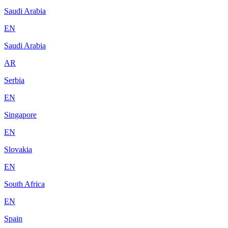
Saudi Arabia
EN
Saudi Arabia
AR
Serbia
EN
Singapore
EN
Slovakia
EN
South Africa
EN
Spain