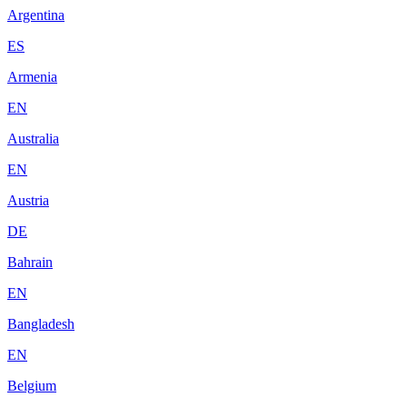
Argentina
ES
Armenia
EN
Australia
EN
Austria
DE
Bahrain
EN
Bangladesh
EN
Belgium