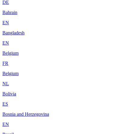
DE
Bahrain
EN
Bangladesh
EN
Belgium
FR
Belgium
NL
Bolivia
ES
Bosnia and Herzegovina
EN