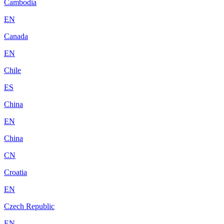
Cambodia
EN
Canada
EN
Chile
ES
China
EN
China
CN
Croatia
EN
Czech Republic
EN