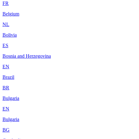
FR
Belgium
NL
Bolivia
ES
Bosnia and Herzegovina
EN
Brazil
BR
Bulgaria
EN
Bulgaria
BG