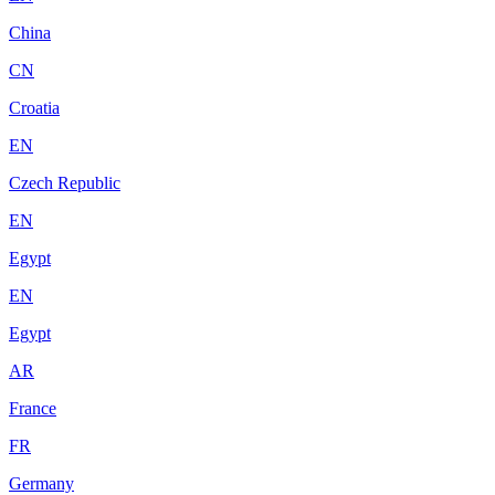
China
CN
Croatia
EN
Czech Republic
EN
Egypt
EN
Egypt
AR
France
FR
Germany