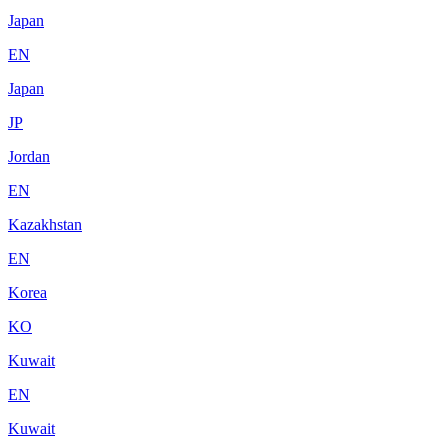
Japan
EN
Japan
JP
Jordan
EN
Kazakhstan
EN
Korea
KO
Kuwait
EN
Kuwait