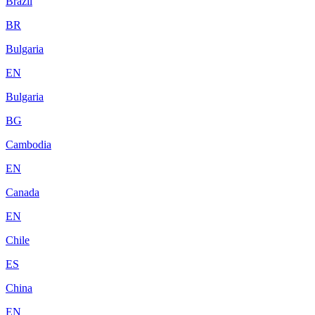
Brazil
BR
Bulgaria
EN
Bulgaria
BG
Cambodia
EN
Canada
EN
Chile
ES
China
EN