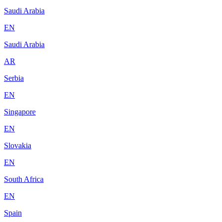
Saudi Arabia
EN
Saudi Arabia
AR
Serbia
EN
Singapore
EN
Slovakia
EN
South Africa
EN
Spain