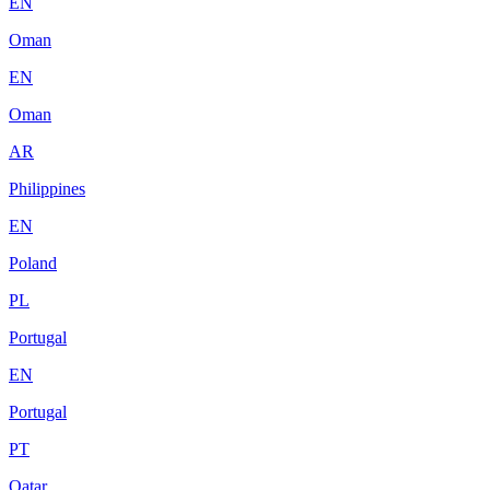
EN
Oman
EN
Oman
AR
Philippines
EN
Poland
PL
Portugal
EN
Portugal
PT
Qatar