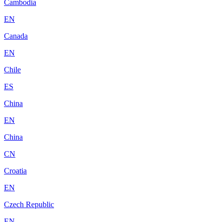
Cambodia
EN
Canada
EN
Chile
ES
China
EN
China
CN
Croatia
EN
Czech Republic
EN