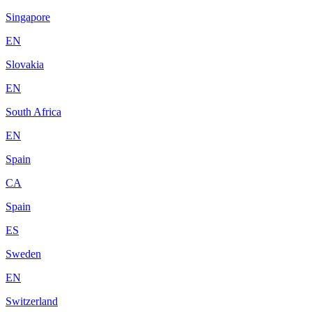
Singapore
EN
Slovakia
EN
South Africa
EN
Spain
CA
Spain
ES
Sweden
EN
Switzerland