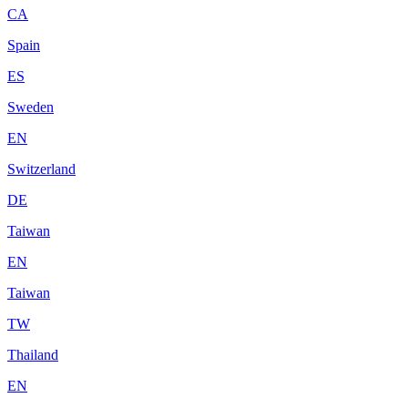
CA
Spain
ES
Sweden
EN
Switzerland
DE
Taiwan
EN
Taiwan
TW
Thailand
EN