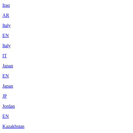
Iraq
AR
Italy
EN
Italy
IT
Japan
EN
Japan
JP
Jordan
EN
Kazakhstan