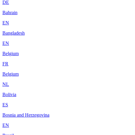
DE
Bahrain
EN
Bangladesh
EN
Belgium
FR
Belgium
NL
Bolivia
ES
Bosnia and Herzegovina
EN