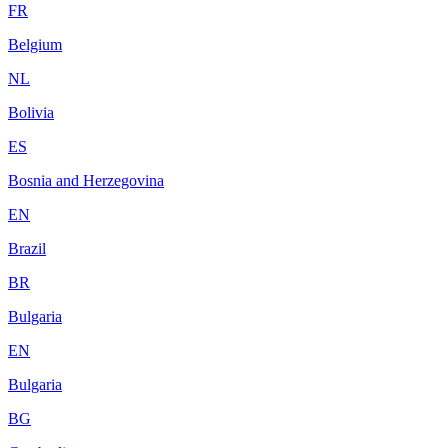
FR
Belgium
NL
Bolivia
ES
Bosnia and Herzegovina
EN
Brazil
BR
Bulgaria
EN
Bulgaria
BG