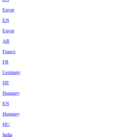
Egypt
EN
Egypt
AR
France
FR
Germany
DE
Hungary
EN
Hungary
HU
India