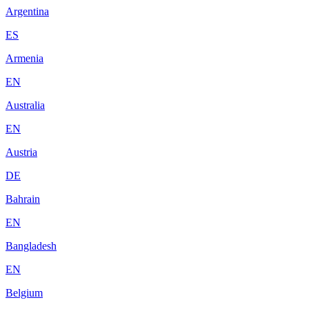
Argentina
ES
Armenia
EN
Australia
EN
Austria
DE
Bahrain
EN
Bangladesh
EN
Belgium