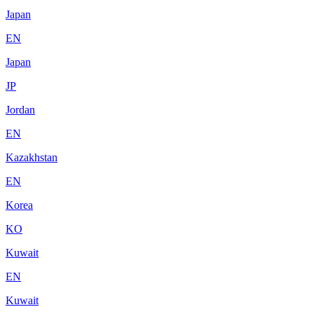
Japan
EN
Japan
JP
Jordan
EN
Kazakhstan
EN
Korea
KO
Kuwait
EN
Kuwait