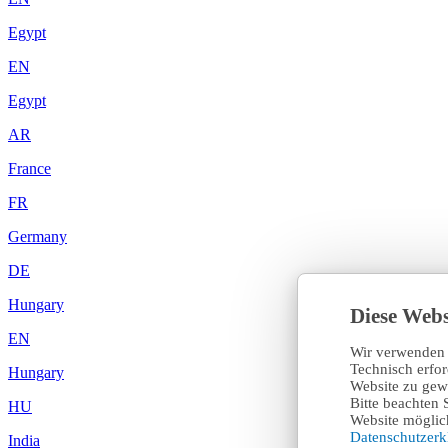
Egypt
EN
Egypt
AR
France
FR
Germany
DE
Hungary
Diese Webs
EN
Wir verwenden 
Technisch erfo
Hungary
Website zu gewä
Bitte beachten 
HU
Website möglich
Datenschutzer
India