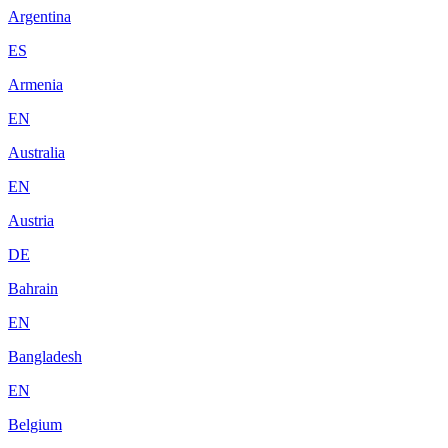
Argentina
ES
Armenia
EN
Australia
EN
Austria
DE
Bahrain
EN
Bangladesh
EN
Belgium