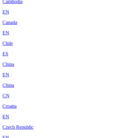
Cambodia
EN
Canada
EN
Chile
ES
China
EN
China
CN
Croatia
EN
Czech Republic
EN