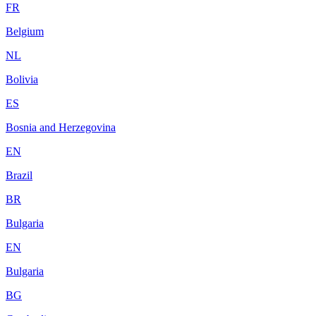
FR
Belgium
NL
Bolivia
ES
Bosnia and Herzegovina
EN
Brazil
BR
Bulgaria
EN
Bulgaria
BG