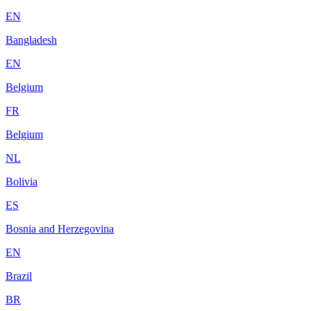
EN
Bangladesh
EN
Belgium
FR
Belgium
NL
Bolivia
ES
Bosnia and Herzegovina
EN
Brazil
BR