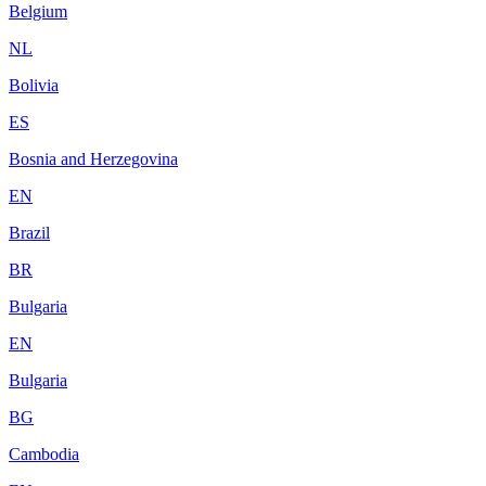
Belgium
NL
Bolivia
ES
Bosnia and Herzegovina
EN
Brazil
BR
Bulgaria
EN
Bulgaria
BG
Cambodia