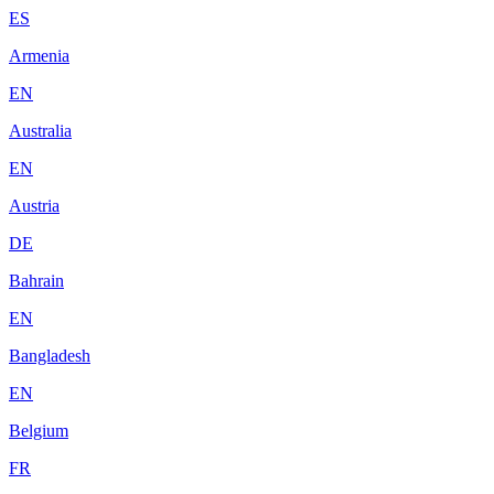
ES
Armenia
EN
Australia
EN
Austria
DE
Bahrain
EN
Bangladesh
EN
Belgium
FR