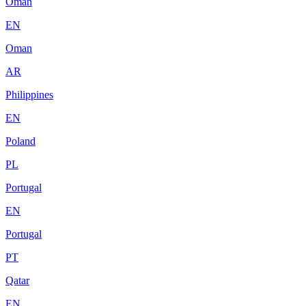
Oman
EN
Oman
AR
Philippines
EN
Poland
PL
Portugal
EN
Portugal
PT
Qatar
EN