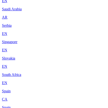
EN
Saudi Arabia
AR
Serbia
EN
Singapore
EN
Slovakia
EN
South Africa
EN
Spain
CA
Spain