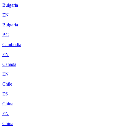
Bulgaria
EN
Bulgaria
BG
Cambodia
EN
Canada
EN
Chile
ES
China
EN
China