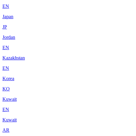
EN
Japan
JP
Jordan
EN
Kazakhstan
EN
Korea
KO
Kuwait
EN
Kuwait
AR