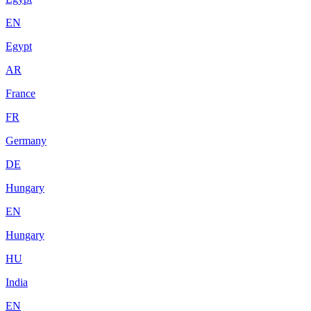
EN
Egypt
AR
France
FR
Germany
DE
Hungary
EN
Hungary
HU
India
EN