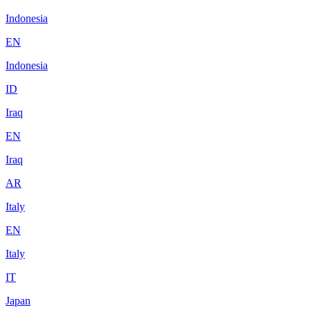
Indonesia
EN
Indonesia
ID
Iraq
EN
Iraq
AR
Italy
EN
Italy
IT
Japan