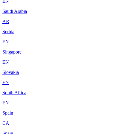
EN
Saudi Arabia
AR
Serbia
EN
Singapore
EN
Slovakia
EN
South Africa
EN
Spain
CA
Spain