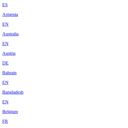
ES
Armenia
EN
Australia
EN
Austria
DE
Bahrain
EN
Bangladesh
EN
Belgium
FR