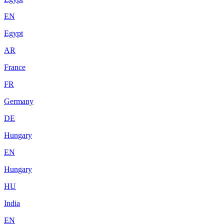
EN
Egypt
AR
France
FR
Germany
DE
Hungary
EN
Hungary
HU
India
EN