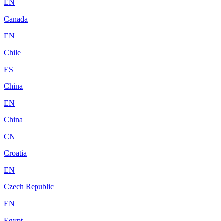
EN
Canada
EN
Chile
ES
China
EN
China
CN
Croatia
EN
Czech Republic
EN
Egypt