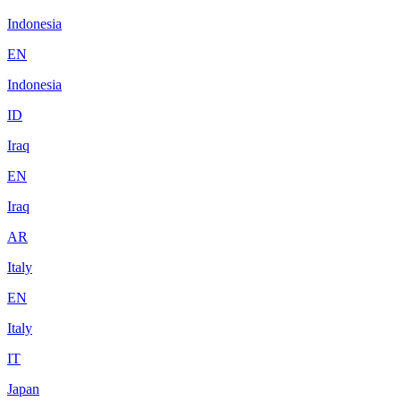
Indonesia
EN
Indonesia
ID
Iraq
EN
Iraq
AR
Italy
EN
Italy
IT
Japan