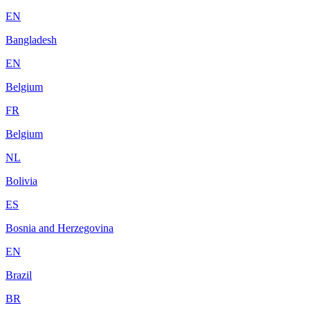
EN
Bangladesh
EN
Belgium
FR
Belgium
NL
Bolivia
ES
Bosnia and Herzegovina
EN
Brazil
BR