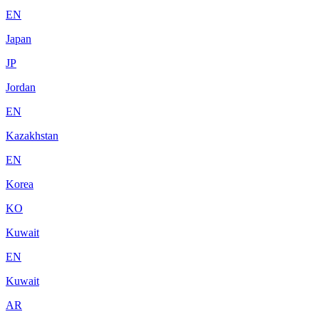
EN
Japan
JP
Jordan
EN
Kazakhstan
EN
Korea
KO
Kuwait
EN
Kuwait
AR