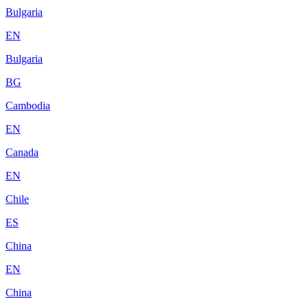
Bulgaria
EN
Bulgaria
BG
Cambodia
EN
Canada
EN
Chile
ES
China
EN
China