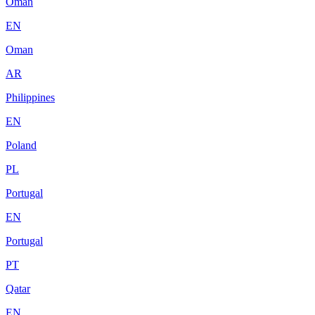
Oman
EN
Oman
AR
Philippines
EN
Poland
PL
Portugal
EN
Portugal
PT
Qatar
EN