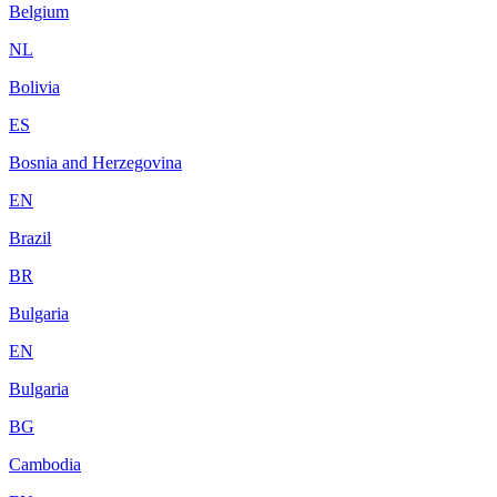
Belgium
NL
Bolivia
ES
Bosnia and Herzegovina
EN
Brazil
BR
Bulgaria
EN
Bulgaria
BG
Cambodia