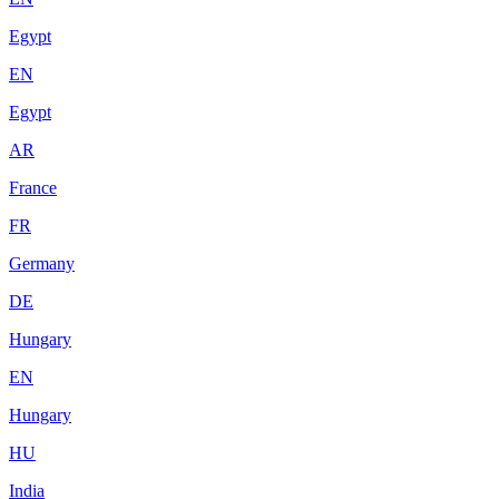
Egypt
EN
Egypt
AR
France
FR
Germany
DE
Hungary
EN
Hungary
HU
India