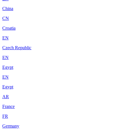
China
CN
Croatia
EN
Czech Republic
EN
Egypt
EN
Egypt
AR
France
FR
Germany