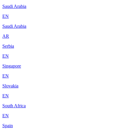
Saudi Arabia
EN
Saudi Arabia
AR
Serbia
EN
Singapore
EN
Slovakia
EN
South Africa
EN
Spain