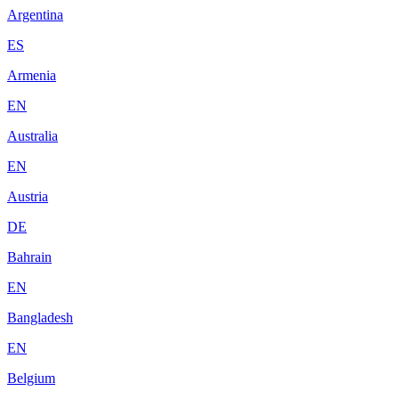
Argentina
ES
Armenia
EN
Australia
EN
Austria
DE
Bahrain
EN
Bangladesh
EN
Belgium