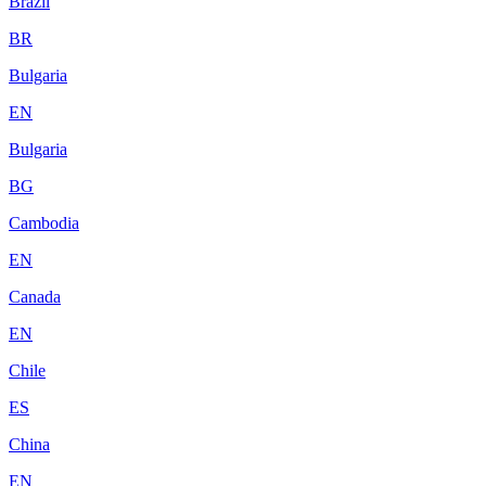
Brazil
BR
Bulgaria
EN
Bulgaria
BG
Cambodia
EN
Canada
EN
Chile
ES
China
EN