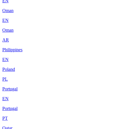
EN
Oman
EN
Oman
AR
Philippines
EN
Poland
PL
Portugal
EN
Portugal
PT
Qatar