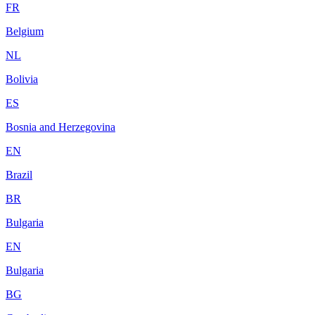
FR
Belgium
NL
Bolivia
ES
Bosnia and Herzegovina
EN
Brazil
BR
Bulgaria
EN
Bulgaria
BG