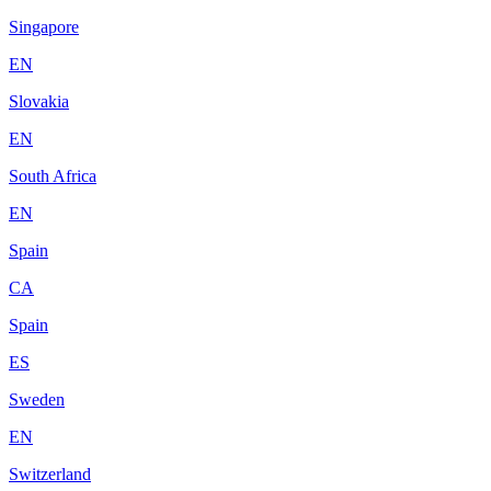
Singapore
EN
Slovakia
EN
South Africa
EN
Spain
CA
Spain
ES
Sweden
EN
Switzerland