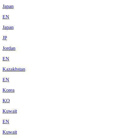
Japan
EN
Japan
JP
Jordan
EN
Kazakhstan
EN
Korea
KO
Kuwait
EN
Kuwait