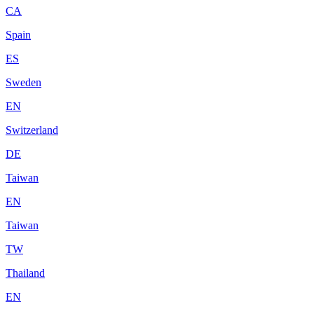
CA
Spain
ES
Sweden
EN
Switzerland
DE
Taiwan
EN
Taiwan
TW
Thailand
EN