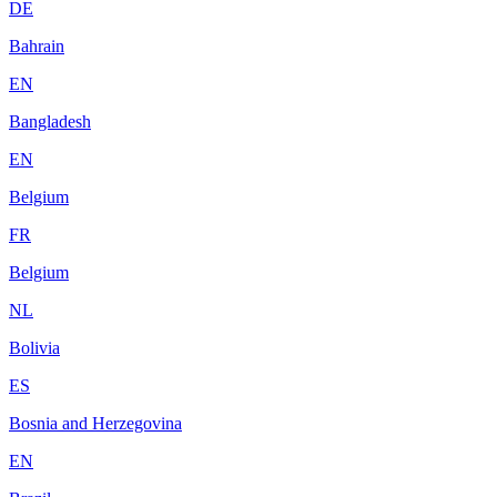
DE
Bahrain
EN
Bangladesh
EN
Belgium
FR
Belgium
NL
Bolivia
ES
Bosnia and Herzegovina
EN