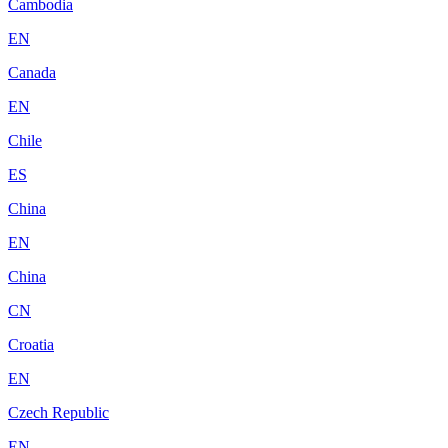
Cambodia
EN
Canada
EN
Chile
ES
China
EN
China
CN
Croatia
EN
Czech Republic
EN