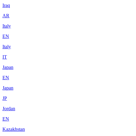
Iraq
AR
Italy
EN
Italy
IT
Japan
EN
Japan
JP
Jordan
EN
Kazakhstan