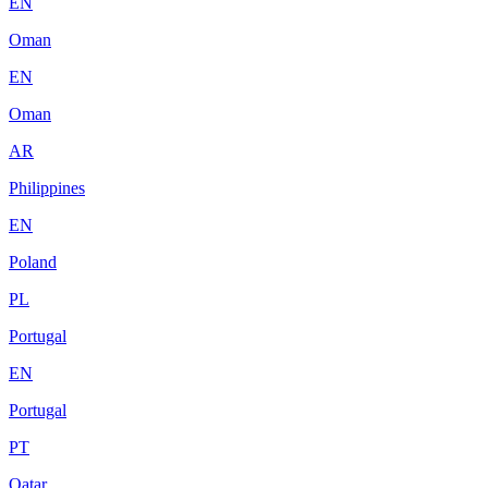
EN
Oman
EN
Oman
AR
Philippines
EN
Poland
PL
Portugal
EN
Portugal
PT
Qatar