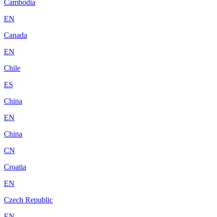
Cambodia
EN
Canada
EN
Chile
ES
China
EN
China
CN
Croatia
EN
Czech Republic
EN