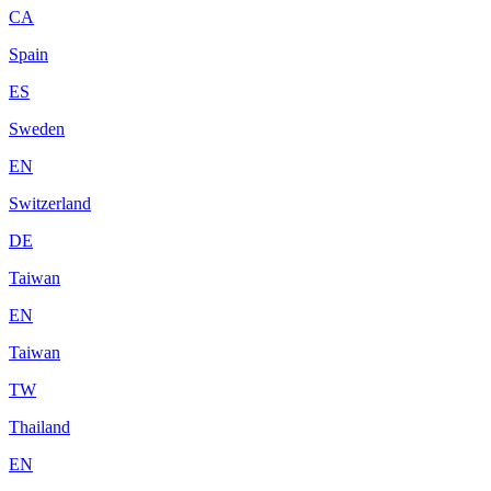
CA
Spain
ES
Sweden
EN
Switzerland
DE
Taiwan
EN
Taiwan
TW
Thailand
EN