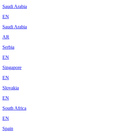
Saudi Arabia
EN
Saudi Arabia
AR
Serbia
EN
Singapore
EN
Slovakia
EN
South Africa
EN
Spain