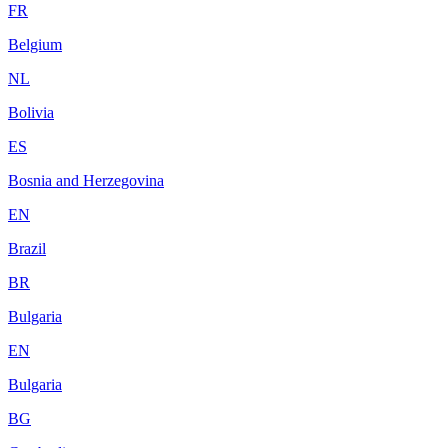
FR
Belgium
NL
Bolivia
ES
Bosnia and Herzegovina
EN
Brazil
BR
Bulgaria
EN
Bulgaria
BG