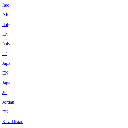
Iraq
AR
Italy
EN
Italy
IT
Japan
EN
Japan
JP
Jordan
EN
Kazakhstan