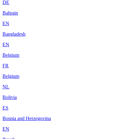
DE
Bahrain
EN
Bangladesh
EN
Belgium
FR
Belgium
NL
Bolivia
ES
Bosnia and Herzegovina
EN