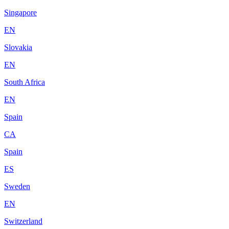
Singapore
EN
Slovakia
EN
South Africa
EN
Spain
CA
Spain
ES
Sweden
EN
Switzerland