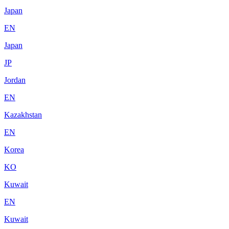
Japan
EN
Japan
JP
Jordan
EN
Kazakhstan
EN
Korea
KO
Kuwait
EN
Kuwait