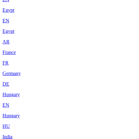
Egypt
EN
Egypt
AR
France
FR
Germany
DE
Hungary
EN
Hungary
HU
India