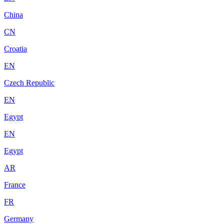
China
CN
Croatia
EN
Czech Republic
EN
Egypt
EN
Egypt
AR
France
FR
Germany