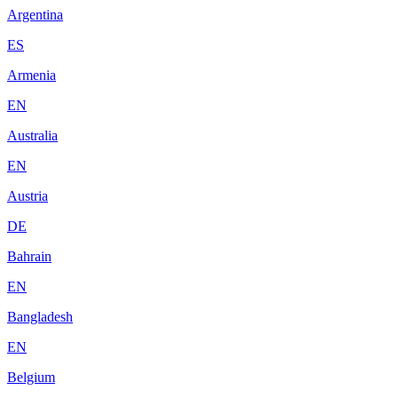
Argentina
ES
Armenia
EN
Australia
EN
Austria
DE
Bahrain
EN
Bangladesh
EN
Belgium