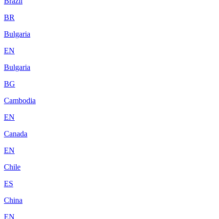
Brazil
BR
Bulgaria
EN
Bulgaria
BG
Cambodia
EN
Canada
EN
Chile
ES
China
EN