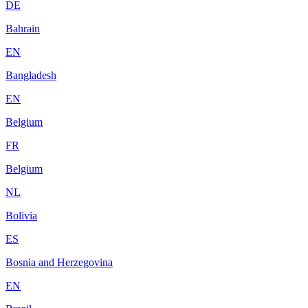
DE
Bahrain
EN
Bangladesh
EN
Belgium
FR
Belgium
NL
Bolivia
ES
Bosnia and Herzegovina
EN