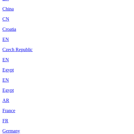
China
CN
Croatia
EN
Czech Republic
EN
Egypt
EN
Egypt
AR
France
FR
Germany