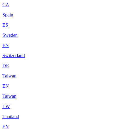
CA
Spain
ES
Sweden
EN
Switzerland
DE
Taiwan
EN
Taiwan
TW
Thailand
EN