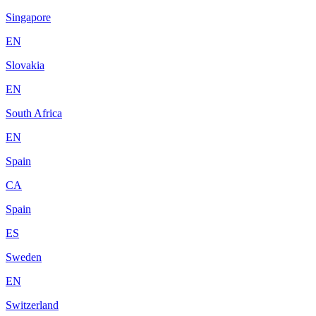
Singapore
EN
Slovakia
EN
South Africa
EN
Spain
CA
Spain
ES
Sweden
EN
Switzerland