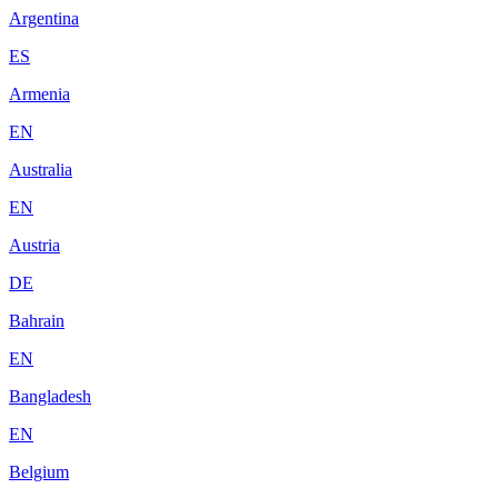
Argentina
ES
Armenia
EN
Australia
EN
Austria
DE
Bahrain
EN
Bangladesh
EN
Belgium