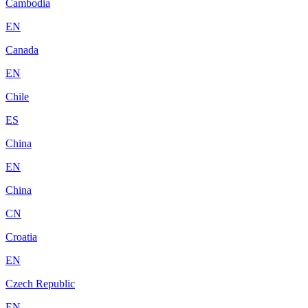
Cambodia
EN
Canada
EN
Chile
ES
China
EN
China
CN
Croatia
EN
Czech Republic
EN