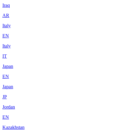
Iraq
AR
Italy
EN
Italy
IT
Japan
EN
Japan
JP
Jordan
EN
Kazakhstan