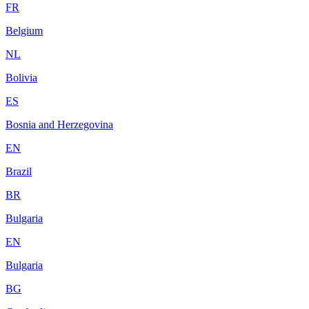
FR
Belgium
NL
Bolivia
ES
Bosnia and Herzegovina
EN
Brazil
BR
Bulgaria
EN
Bulgaria
BG