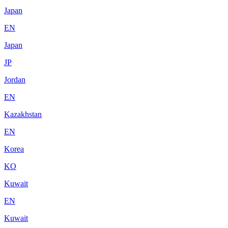
Japan
EN
Japan
JP
Jordan
EN
Kazakhstan
EN
Korea
KO
Kuwait
EN
Kuwait