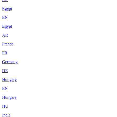
Egypt
EN
Egypt
AR
France
FR
Germany
DE
Hungary
EN
Hungary
HU
India