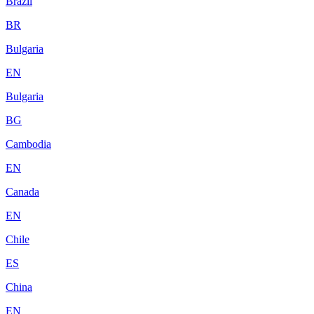
Brazil
BR
Bulgaria
EN
Bulgaria
BG
Cambodia
EN
Canada
EN
Chile
ES
China
EN