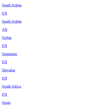
Saudi Arabia
EN
Saudi Arabia
AR
Serbia
EN
Singapore
EN
Slovakia
EN
South Africa
EN
Spain