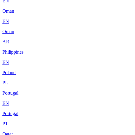
EN
Oman
EN
Oman
AR
Philippines
EN
Poland
PL
Portugal
EN
Portugal
PT
Qatar