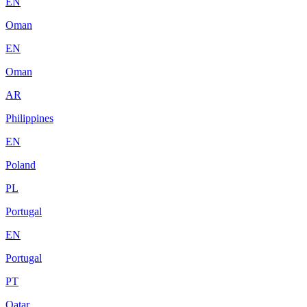
EN
Oman
EN
Oman
AR
Philippines
EN
Poland
PL
Portugal
EN
Portugal
PT
Qatar