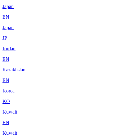
Japan
EN
Japan
JP
Jordan
EN
Kazakhstan
EN
Korea
KO
Kuwait
EN
Kuwait