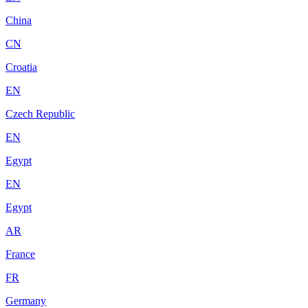
China
CN
Croatia
EN
Czech Republic
EN
Egypt
EN
Egypt
AR
France
FR
Germany