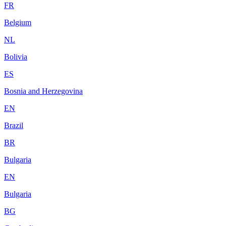
FR
Belgium
NL
Bolivia
ES
Bosnia and Herzegovina
EN
Brazil
BR
Bulgaria
EN
Bulgaria
BG