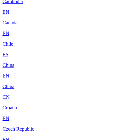
Cambodia
EN
Canada
EN
Chile
ES
China
EN
China
CN
Croatia
EN
Czech Republic
EN