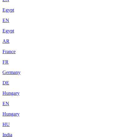
Egypt
EN
Egypt
AR
France
FR
Germany
DE
Hungary
EN
Hungary
HU
India