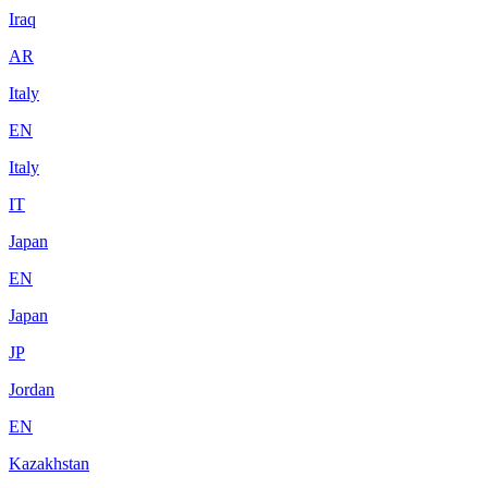
Iraq
AR
Italy
EN
Italy
IT
Japan
EN
Japan
JP
Jordan
EN
Kazakhstan