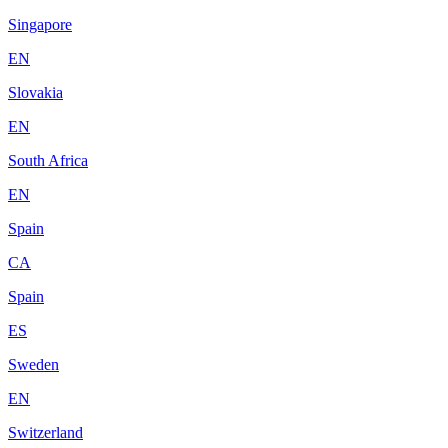
Singapore
EN
Slovakia
EN
South Africa
EN
Spain
CA
Spain
ES
Sweden
EN
Switzerland