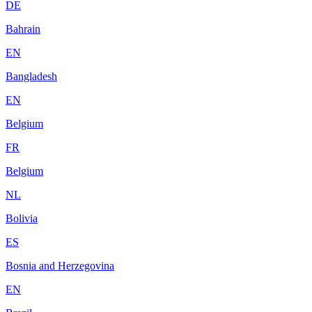
DE
Bahrain
EN
Bangladesh
EN
Belgium
FR
Belgium
NL
Bolivia
ES
Bosnia and Herzegovina
EN