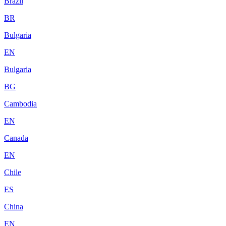
Brazil
BR
Bulgaria
EN
Bulgaria
BG
Cambodia
EN
Canada
EN
Chile
ES
China
EN