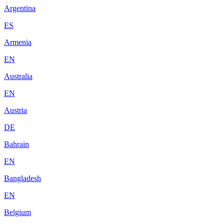
Argentina
ES
Armenia
EN
Australia
EN
Austria
DE
Bahrain
EN
Bangladesh
EN
Belgium