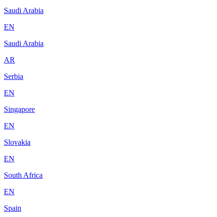
Saudi Arabia
EN
Saudi Arabia
AR
Serbia
EN
Singapore
EN
Slovakia
EN
South Africa
EN
Spain