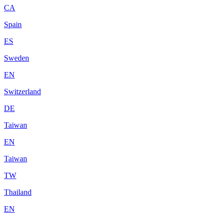
CA
Spain
ES
Sweden
EN
Switzerland
DE
Taiwan
EN
Taiwan
TW
Thailand
EN