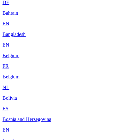
DE
Bahrain
EN
Bangladesh
EN
Belgium
FR
Belgium
NL
Bolivia
ES
Bosnia and Herzegovina
EN