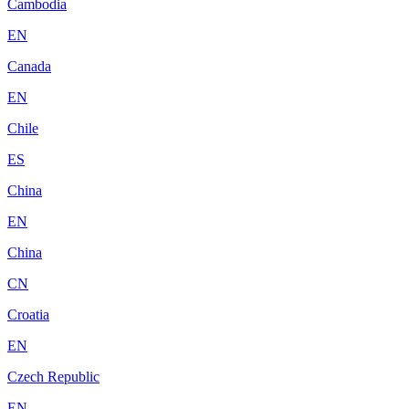
Cambodia
EN
Canada
EN
Chile
ES
China
EN
China
CN
Croatia
EN
Czech Republic
EN