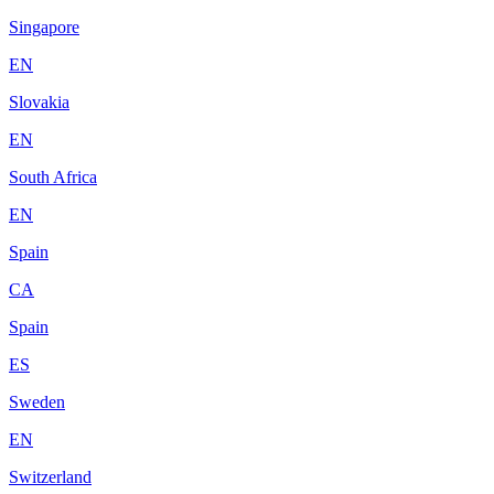
Singapore
EN
Slovakia
EN
South Africa
EN
Spain
CA
Spain
ES
Sweden
EN
Switzerland