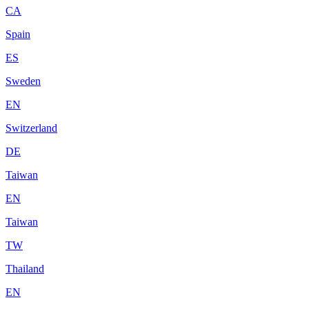
CA
Spain
ES
Sweden
EN
Switzerland
DE
Taiwan
EN
Taiwan
TW
Thailand
EN