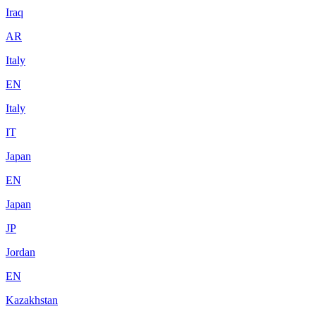
Iraq
AR
Italy
EN
Italy
IT
Japan
EN
Japan
JP
Jordan
EN
Kazakhstan