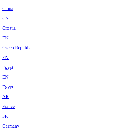
China
CN
Croatia
EN
Czech Republic
EN
Egypt
EN
Egypt
AR
France
FR
Germany