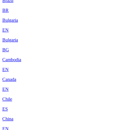
Brazil
BR
Bulgaria
EN
Bulgaria
BG
Cambodia
EN
Canada
EN
Chile
ES
China
EN