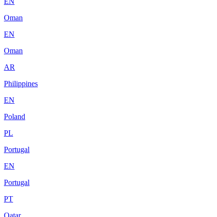
EN
Oman
EN
Oman
AR
Philippines
EN
Poland
PL
Portugal
EN
Portugal
PT
Qatar