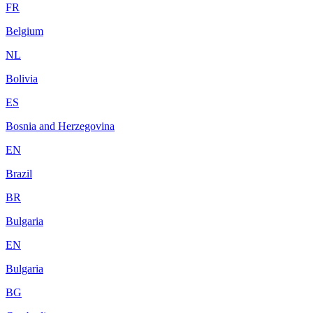
FR
Belgium
NL
Bolivia
ES
Bosnia and Herzegovina
EN
Brazil
BR
Bulgaria
EN
Bulgaria
BG