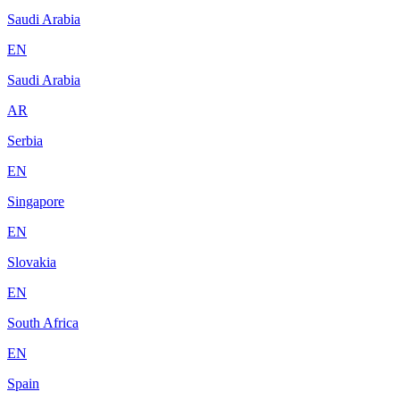
Saudi Arabia
EN
Saudi Arabia
AR
Serbia
EN
Singapore
EN
Slovakia
EN
South Africa
EN
Spain