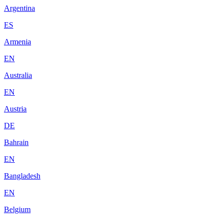
Argentina
ES
Armenia
EN
Australia
EN
Austria
DE
Bahrain
EN
Bangladesh
EN
Belgium