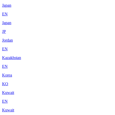
Japan
EN
Japan
JP
Jordan
EN
Kazakhstan
EN
Korea
KO
Kuwait
EN
Kuwait