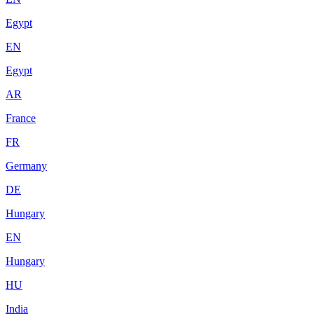
Egypt
EN
Egypt
AR
France
FR
Germany
DE
Hungary
EN
Hungary
HU
India