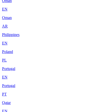
Oman
EN
Oman
AR
Philippines
EN
Poland
PL
Portugal
EN
Portugal
PT
Qatar
EN