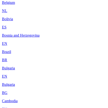
Belgium
NL
Bolivia
ES
Bosnia and Herzegovina
EN
Brazil
BR
Bulgaria
EN
Bulgaria
BG
Cambodia