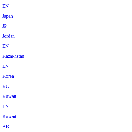
EN
Japan
JP
Jordan
EN
Kazakhstan
EN
Korea
KO
Kuwait
EN
Kuwait
AR