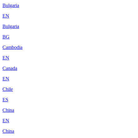
Bulgaria
EN
Bulgaria
BG
Cambodia
EN
Canada
EN
Chile
ES
China
EN
China