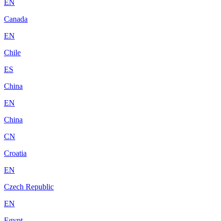
EN
Canada
EN
Chile
ES
China
EN
China
CN
Croatia
EN
Czech Republic
EN
Egypt