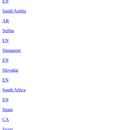
EN
Saudi Arabia
AR
Serbia
EN
Singapore
EN
Slovakia
EN
South Africa
EN
Spain
CA
Spain