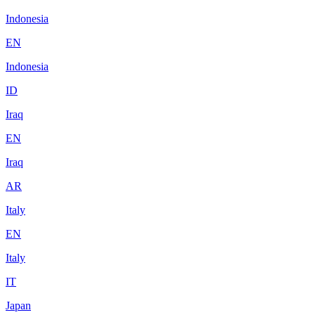
Indonesia
EN
Indonesia
ID
Iraq
EN
Iraq
AR
Italy
EN
Italy
IT
Japan