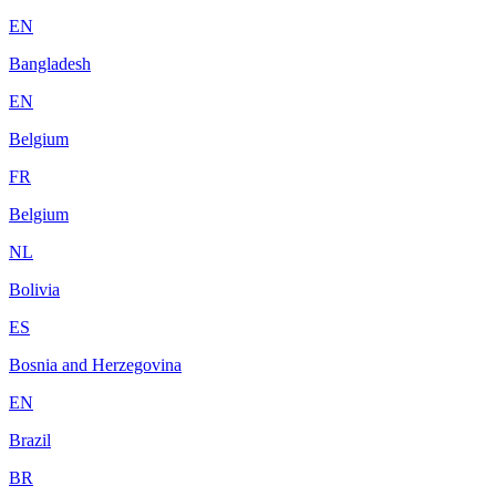
EN
Bangladesh
EN
Belgium
FR
Belgium
NL
Bolivia
ES
Bosnia and Herzegovina
EN
Brazil
BR