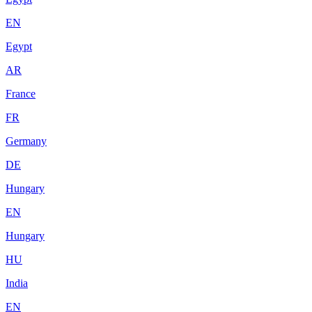
EN
Egypt
AR
France
FR
Germany
DE
Hungary
EN
Hungary
HU
India
EN