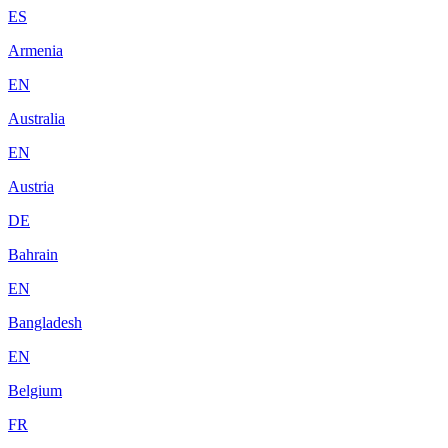
ES
Armenia
EN
Australia
EN
Austria
DE
Bahrain
EN
Bangladesh
EN
Belgium
FR