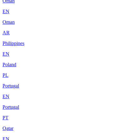
Oman
EN
Oman
AR
Philippines
EN
Poland
PL
Portugal
EN
Portugal
PT
Qatar
EN