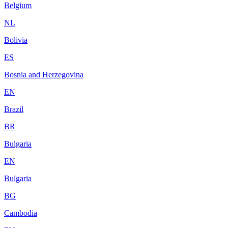
Belgium
NL
Bolivia
ES
Bosnia and Herzegovina
EN
Brazil
BR
Bulgaria
EN
Bulgaria
BG
Cambodia