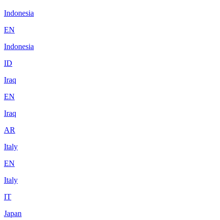
Indonesia
EN
Indonesia
ID
Iraq
EN
Iraq
AR
Italy
EN
Italy
IT
Japan