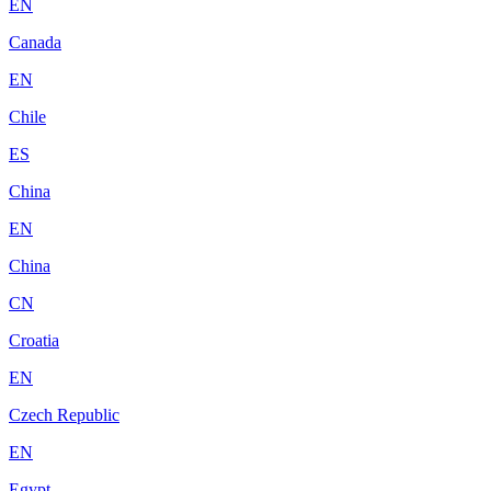
EN
Canada
EN
Chile
ES
China
EN
China
CN
Croatia
EN
Czech Republic
EN
Egypt