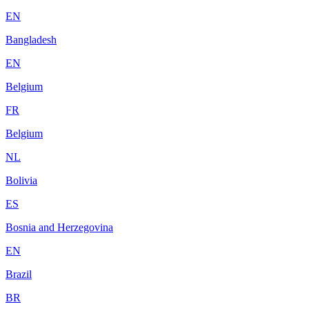
EN
Bangladesh
EN
Belgium
FR
Belgium
NL
Bolivia
ES
Bosnia and Herzegovina
EN
Brazil
BR