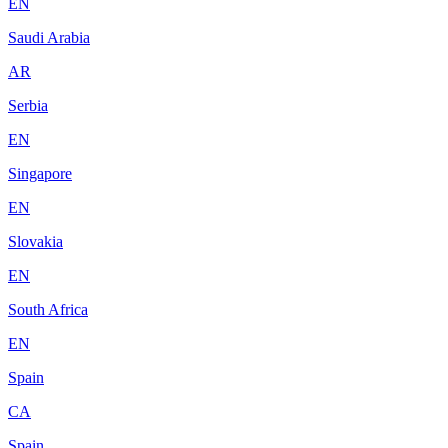
EN
Saudi Arabia
AR
Serbia
EN
Singapore
EN
Slovakia
EN
South Africa
EN
Spain
CA
Spain