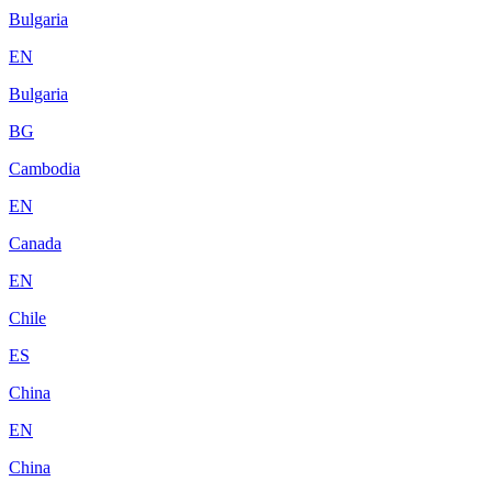
Bulgaria
EN
Bulgaria
BG
Cambodia
EN
Canada
EN
Chile
ES
China
EN
China