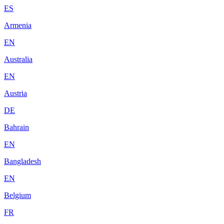
ES
Armenia
EN
Australia
EN
Austria
DE
Bahrain
EN
Bangladesh
EN
Belgium
FR