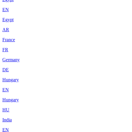
EN
Egypt
AR
France
FR
Germany
DE
Hungary
EN
Hungary
HU
India
EN