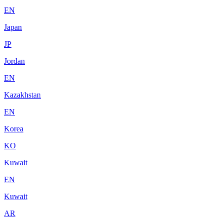
EN
Japan
JP
Jordan
EN
Kazakhstan
EN
Korea
KO
Kuwait
EN
Kuwait
AR