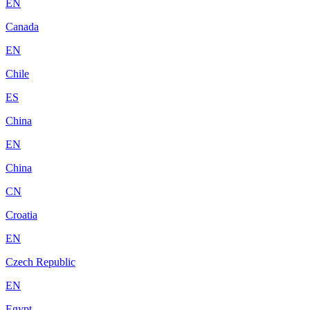
EN
Canada
EN
Chile
ES
China
EN
China
CN
Croatia
EN
Czech Republic
EN
Egypt