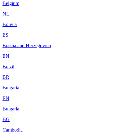
Belgium
NL
Bolivia
ES
Bosnia and Herzegovina
EN
Brazil
BR
Bulgaria
EN
Bulgaria
BG
Cambodia