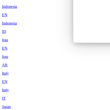
Indonesia
EN
Indonesia
ID
Iraq
EN
Iraq
AR
Italy
EN
Italy
IT
Japan