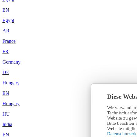
EN
Egypt
AR
France
FR
Germany
DE
Hungary
EN
Diese Webs
Hungary
Wir verwenden 
Technisch erfo
HU
Website zu gewä
Bitte beachten 
India
Website möglich
Datenschutzer
EN