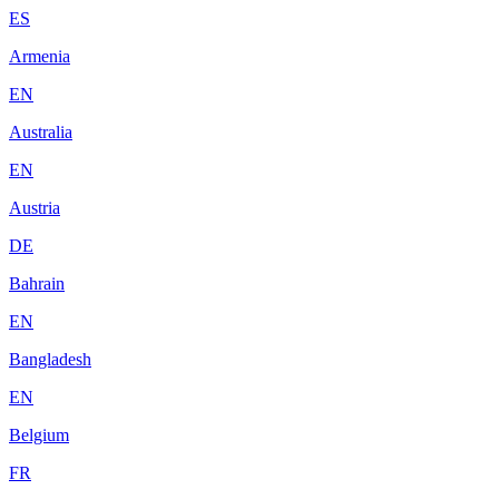
ES
Armenia
EN
Australia
EN
Austria
DE
Bahrain
EN
Bangladesh
EN
Belgium
FR