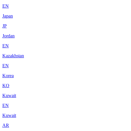
EN
Japan
JP
Jordan
EN
Kazakhstan
EN
Korea
KO
Kuwait
EN
Kuwait
AR