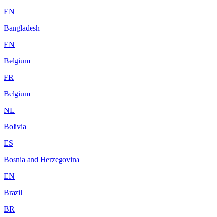
EN
Bangladesh
EN
Belgium
FR
Belgium
NL
Bolivia
ES
Bosnia and Herzegovina
EN
Brazil
BR