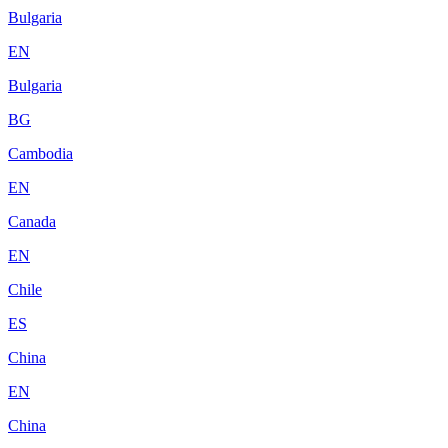
Bulgaria
EN
Bulgaria
BG
Cambodia
EN
Canada
EN
Chile
ES
China
EN
China