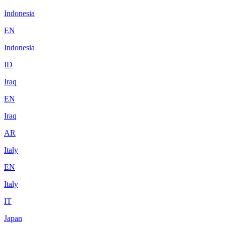
Indonesia
EN
Indonesia
ID
Iraq
EN
Iraq
AR
Italy
EN
Italy
IT
Japan