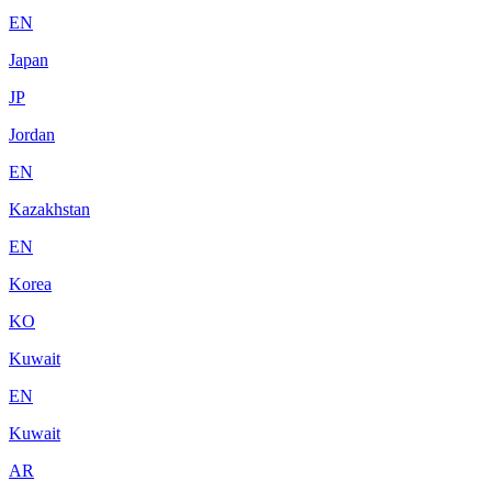
EN
Japan
JP
Jordan
EN
Kazakhstan
EN
Korea
KO
Kuwait
EN
Kuwait
AR