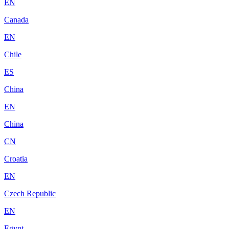
EN
Canada
EN
Chile
ES
China
EN
China
CN
Croatia
EN
Czech Republic
EN
Egypt