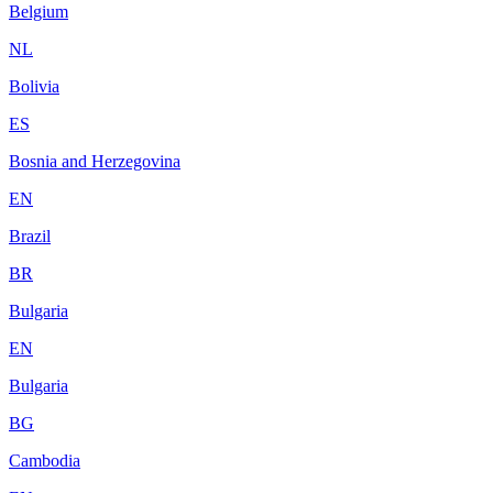
Belgium
NL
Bolivia
ES
Bosnia and Herzegovina
EN
Brazil
BR
Bulgaria
EN
Bulgaria
BG
Cambodia