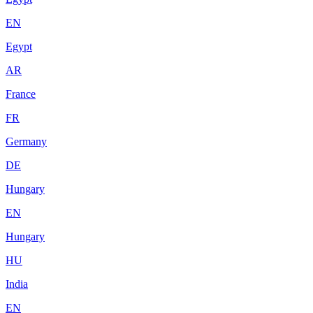
EN
Egypt
AR
France
FR
Germany
DE
Hungary
EN
Hungary
HU
India
EN