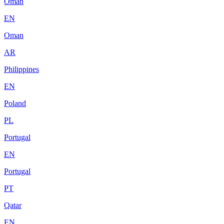
Oman
EN
Oman
AR
Philippines
EN
Poland
PL
Portugal
EN
Portugal
PT
Qatar
EN