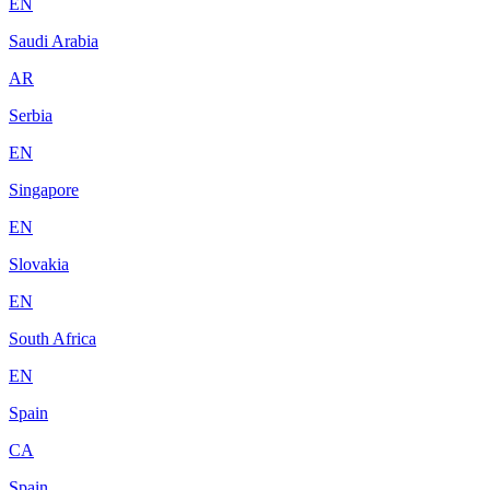
EN
Saudi Arabia
AR
Serbia
EN
Singapore
EN
Slovakia
EN
South Africa
EN
Spain
CA
Spain