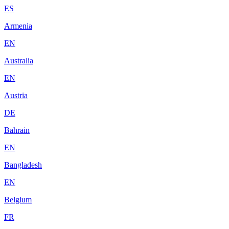
ES
Armenia
EN
Australia
EN
Austria
DE
Bahrain
EN
Bangladesh
EN
Belgium
FR