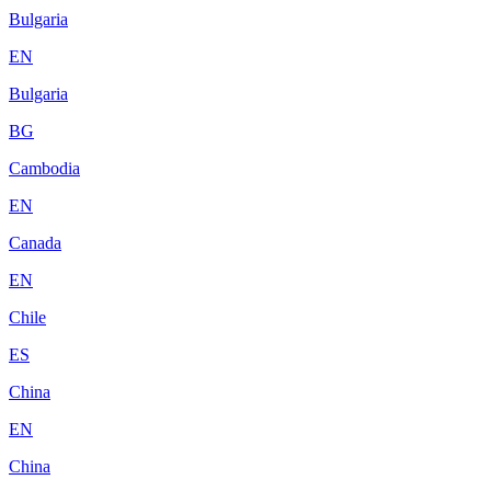
Bulgaria
EN
Bulgaria
BG
Cambodia
EN
Canada
EN
Chile
ES
China
EN
China