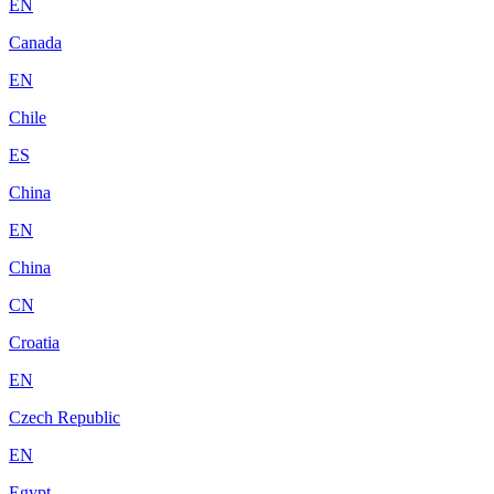
EN
Canada
EN
Chile
ES
China
EN
China
CN
Croatia
EN
Czech Republic
EN
Egypt