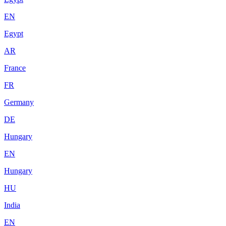
EN
Egypt
AR
France
FR
Germany
DE
Hungary
EN
Hungary
HU
India
EN