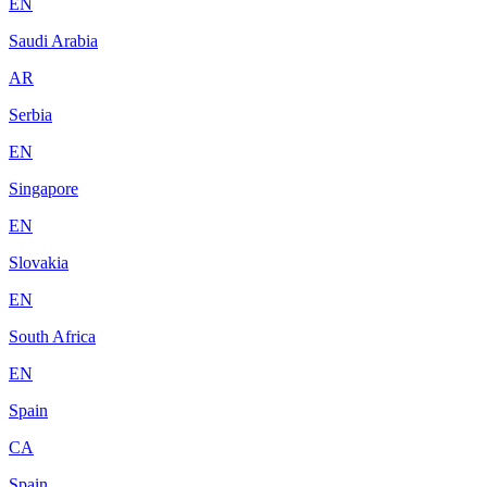
EN
Saudi Arabia
AR
Serbia
EN
Singapore
EN
Slovakia
EN
South Africa
EN
Spain
CA
Spain