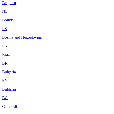
Belgium
NL
Bolivia
ES
Bosnia and Herzegovina
EN
Brazil
BR
Bulgaria
EN
Bulgaria
BG
Cambodia