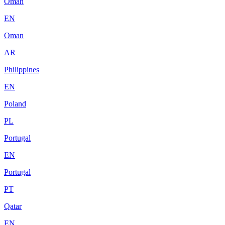
Oman
EN
Oman
AR
Philippines
EN
Poland
PL
Portugal
EN
Portugal
PT
Qatar
EN