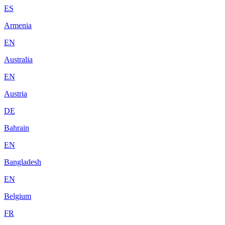
ES
Armenia
EN
Australia
EN
Austria
DE
Bahrain
EN
Bangladesh
EN
Belgium
FR