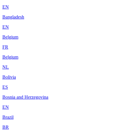
EN
Bangladesh
EN
Belgium
FR
Belgium
NL
Bolivia
ES
Bosnia and Herzegovina
EN
Brazil
BR