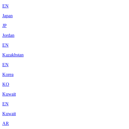
EN
Japan
JP
Jordan
EN
Kazakhstan
EN
Korea
KO
Kuwait
EN
Kuwait
AR