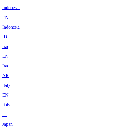
Indonesia
EN
Indonesia
ID
Iraq
EN
Iraq
AR
Italy
EN
Italy
IT
Japan