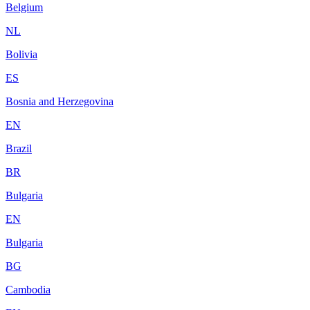
Belgium
NL
Bolivia
ES
Bosnia and Herzegovina
EN
Brazil
BR
Bulgaria
EN
Bulgaria
BG
Cambodia