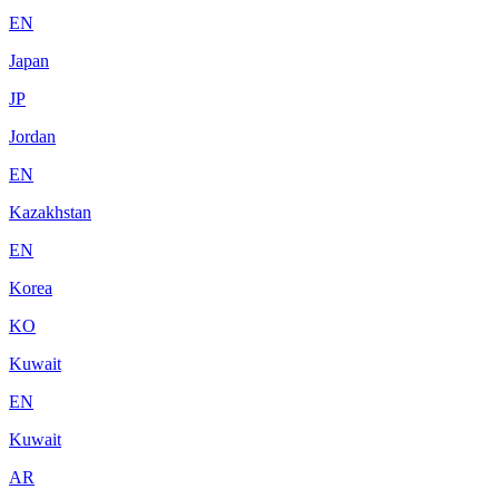
EN
Japan
JP
Jordan
EN
Kazakhstan
EN
Korea
KO
Kuwait
EN
Kuwait
AR