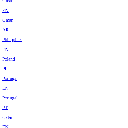
Oman
EN
Oman
AR
Philippines
EN
Poland
PL
Portugal
EN
Portugal
PT
Qatar
EN