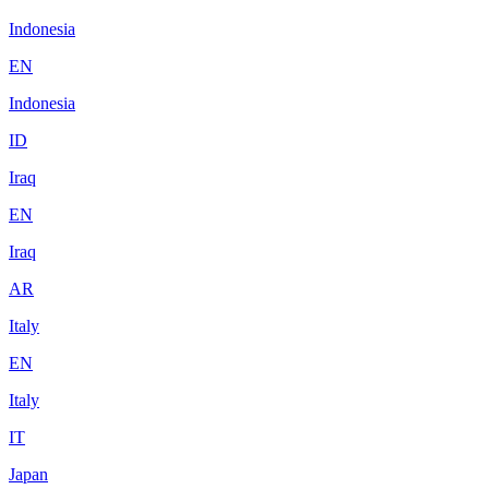
Indonesia
EN
Indonesia
ID
Iraq
EN
Iraq
AR
Italy
EN
Italy
IT
Japan