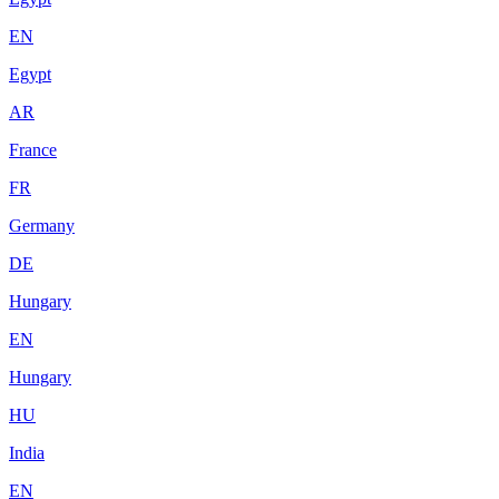
EN
Egypt
AR
France
FR
Germany
DE
Hungary
EN
Hungary
HU
India
EN