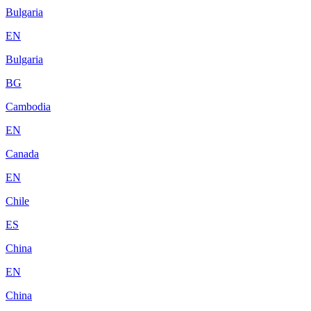
Bulgaria
EN
Bulgaria
BG
Cambodia
EN
Canada
EN
Chile
ES
China
EN
China