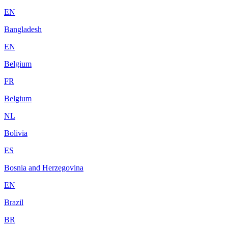
EN
Bangladesh
EN
Belgium
FR
Belgium
NL
Bolivia
ES
Bosnia and Herzegovina
EN
Brazil
BR