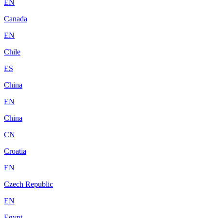
EN
Canada
EN
Chile
ES
China
EN
China
CN
Croatia
EN
Czech Republic
EN
Egypt