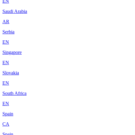
EN
Saudi Arabia
AR
Serbia
EN
Singapore
EN
Slovakia
EN
South Africa
EN
Spain
CA
Spain