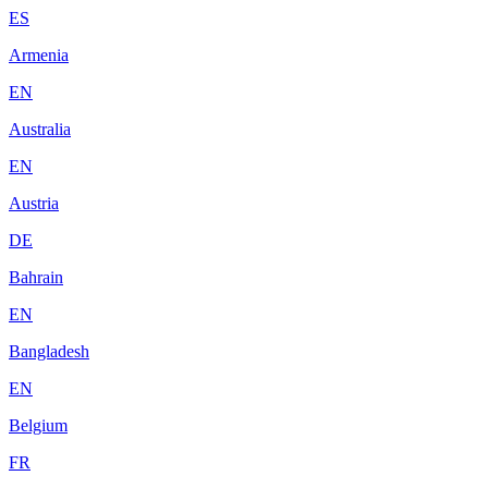
ES
Armenia
EN
Australia
EN
Austria
DE
Bahrain
EN
Bangladesh
EN
Belgium
FR