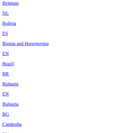
Belgium
NL
Bolivia
ES
Bosnia and Herzegovina
EN
Brazil
BR
Bulgaria
EN
Bulgaria
BG
Cambodia