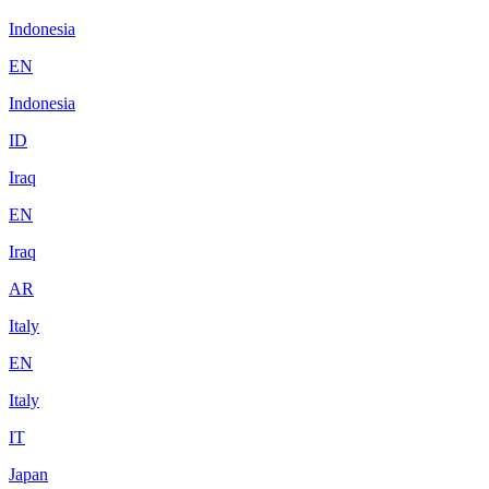
Indonesia
EN
Indonesia
ID
Iraq
EN
Iraq
AR
Italy
EN
Italy
IT
Japan