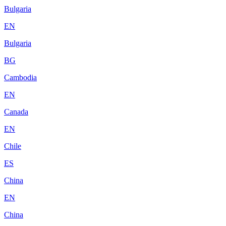
Bulgaria
EN
Bulgaria
BG
Cambodia
EN
Canada
EN
Chile
ES
China
EN
China