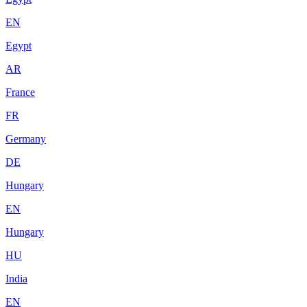
EN
Egypt
AR
France
FR
Germany
DE
Hungary
EN
Hungary
HU
India
EN