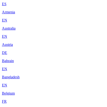
ES
Armenia
EN
Australia
EN
Austria
DE
Bahrain
EN
Bangladesh
EN
Belgium
FR