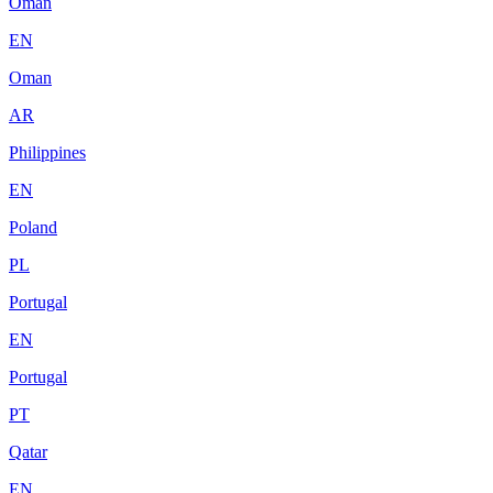
Oman
EN
Oman
AR
Philippines
EN
Poland
PL
Portugal
EN
Portugal
PT
Qatar
EN