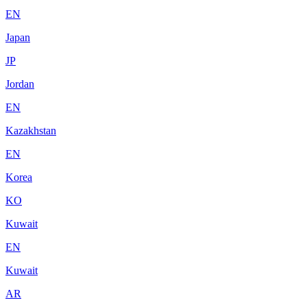
EN
Japan
JP
Jordan
EN
Kazakhstan
EN
Korea
KO
Kuwait
EN
Kuwait
AR