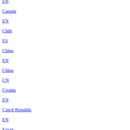
EN
Canada
EN
Chile
ES
China
EN
China
CN
Croatia
EN
Czech Republic
EN
Egypt