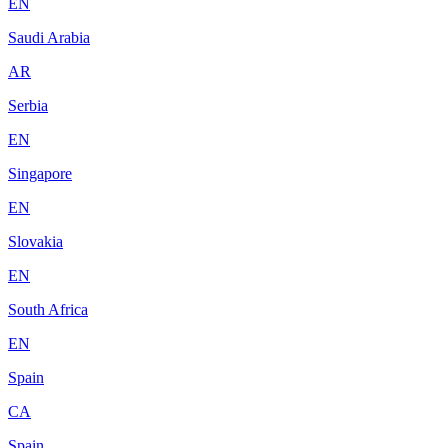
EN
Saudi Arabia
AR
Serbia
EN
Singapore
EN
Slovakia
EN
South Africa
EN
Spain
CA
Spain