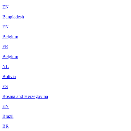
EN
Bangladesh
EN
Belgium
FR
Belgium
NL
Bolivia
ES
Bosnia and Herzegovina
EN
Brazil
BR