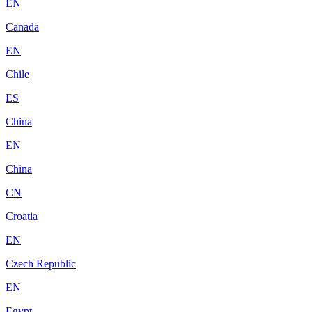
EN
Canada
EN
Chile
ES
China
EN
China
CN
Croatia
EN
Czech Republic
EN
Egypt