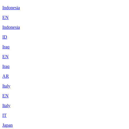
Indonesia
EN
Indonesia
ID
Iraq
EN
Iraq
AR
Italy
EN
Italy
IT
Japan