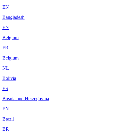
EN
Bangladesh
EN
Belgium
FR
Belgium
NL
Bolivia
ES
Bosnia and Herzegovina
EN
Brazil
BR