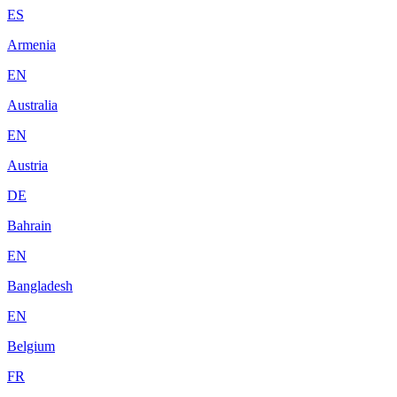
ES
Armenia
EN
Australia
EN
Austria
DE
Bahrain
EN
Bangladesh
EN
Belgium
FR