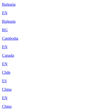
Bulgaria
EN
Bulgaria
BG
Cambodia
EN
Canada
EN
Chile
ES
China
EN
China