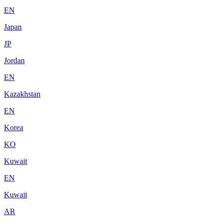
EN
Japan
JP
Jordan
EN
Kazakhstan
EN
Korea
KO
Kuwait
EN
Kuwait
AR