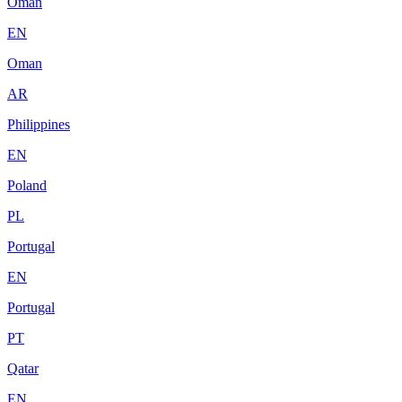
Oman
EN
Oman
AR
Philippines
EN
Poland
PL
Portugal
EN
Portugal
PT
Qatar
EN