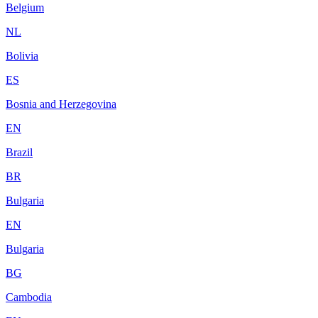
Belgium
NL
Bolivia
ES
Bosnia and Herzegovina
EN
Brazil
BR
Bulgaria
EN
Bulgaria
BG
Cambodia