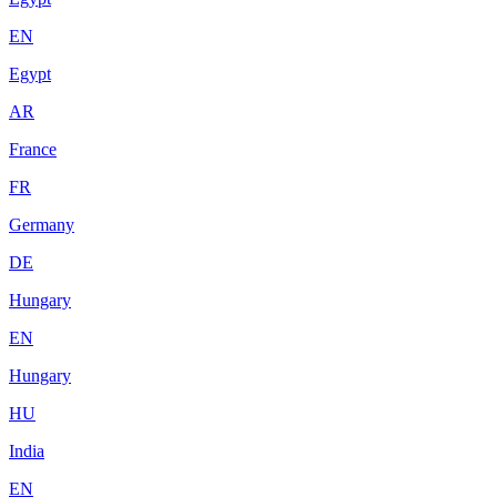
EN
Egypt
AR
France
FR
Germany
DE
Hungary
EN
Hungary
HU
India
EN