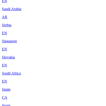
EN
Saudi Arabia
AR
Serbia
EN
Singapore
EN
Slovakia
EN
South Africa
EN
Spain
CA
Spain