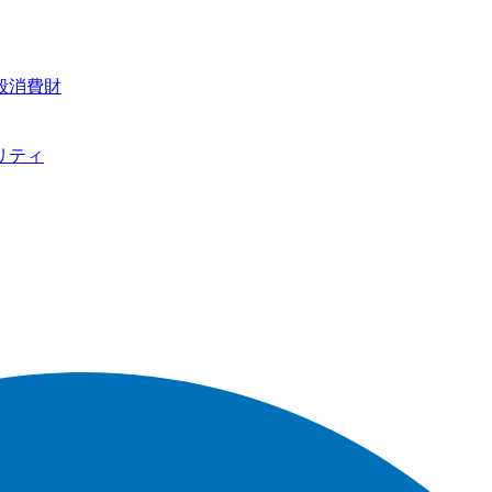
般消費財
リティ