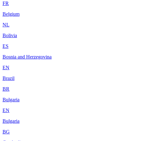
FR
Belgium
NL
Bolivia
ES
Bosnia and Herzegovina
EN
Brazil
BR
Bulgaria
EN
Bulgaria
BG