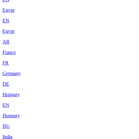
Egypt
EN
Egypt
AR
France
FR
Germany
DE
Hungary
EN
Hungary
HU
India