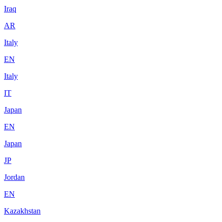
Iraq
AR
Italy
EN
Italy
IT
Japan
EN
Japan
JP
Jordan
EN
Kazakhstan