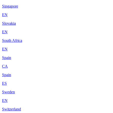
Singapore
EN
Slovakia
EN
South Africa
EN
Spain
CA
Spain
ES
Sweden
EN
Switzerland