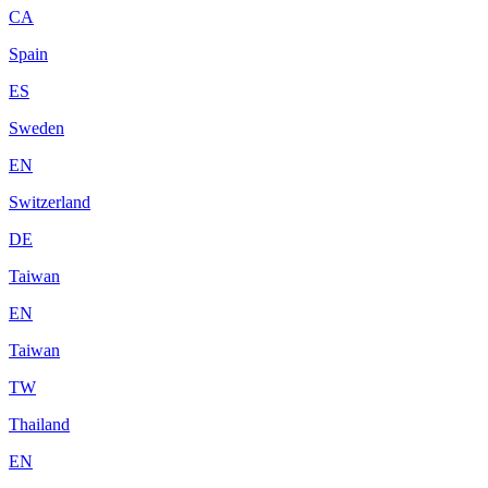
CA
Spain
ES
Sweden
EN
Switzerland
DE
Taiwan
EN
Taiwan
TW
Thailand
EN