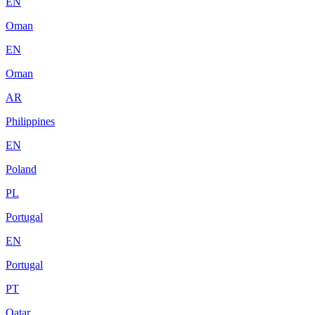
EN
Oman
EN
Oman
AR
Philippines
EN
Poland
PL
Portugal
EN
Portugal
PT
Qatar