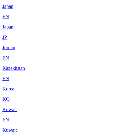
Japan
EN
Japan
JP
Jordan
EN
Kazakhstan
EN
Korea
KO
Kuwait
EN
Kuwait