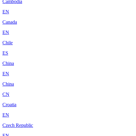
Cambodia
EN
Canada
EN
Chile
ES
China
EN
China
CN
Croatia
EN
Czech Republic
EN