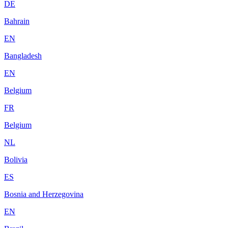
DE
Bahrain
EN
Bangladesh
EN
Belgium
FR
Belgium
NL
Bolivia
ES
Bosnia and Herzegovina
EN