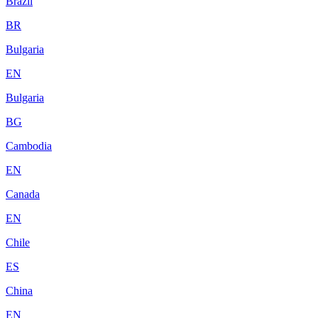
Brazil
BR
Bulgaria
EN
Bulgaria
BG
Cambodia
EN
Canada
EN
Chile
ES
China
EN