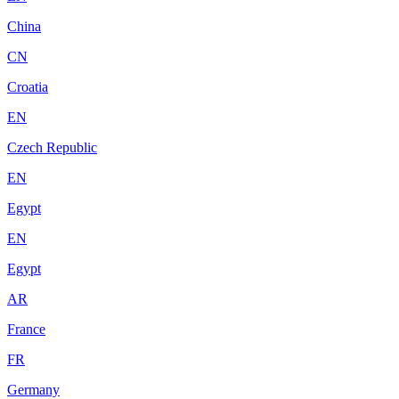
China
CN
Croatia
EN
Czech Republic
EN
Egypt
EN
Egypt
AR
France
FR
Germany