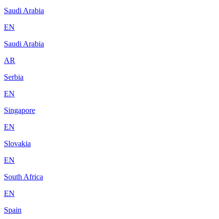
Saudi Arabia
EN
Saudi Arabia
AR
Serbia
EN
Singapore
EN
Slovakia
EN
South Africa
EN
Spain