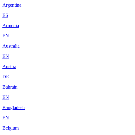
Argentina
ES
Armenia
EN
Australia
EN
Austria
DE
Bahrain
EN
Bangladesh
EN
Belgium