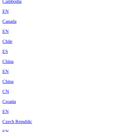
Cambodia
EN
Canada
EN
Chile
ES
China
EN
China
CN
Croatia
EN
Czech Republic
EN