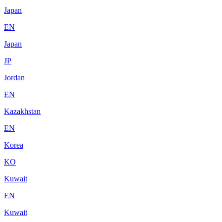
Japan
EN
Japan
JP
Jordan
EN
Kazakhstan
EN
Korea
KO
Kuwait
EN
Kuwait