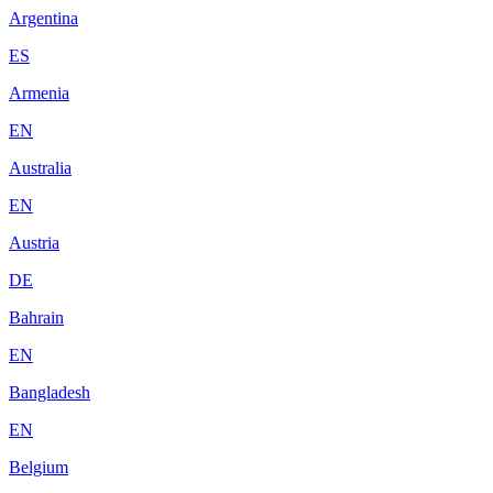
Argentina
ES
Armenia
EN
Australia
EN
Austria
DE
Bahrain
EN
Bangladesh
EN
Belgium