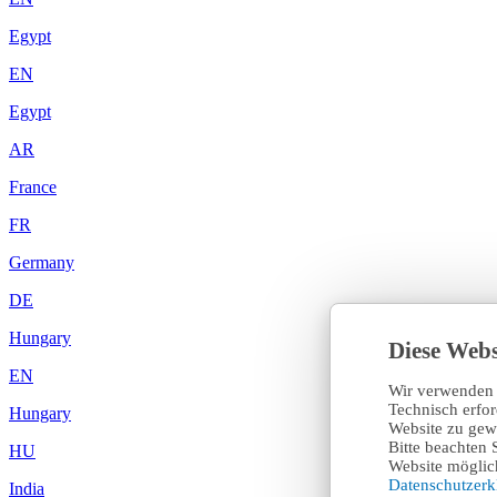
Egypt
EN
Egypt
AR
France
FR
Germany
DE
Hungary
Diese Webs
EN
Wir verwenden 
Technisch erfo
Hungary
Website zu gewä
Bitte beachten 
HU
Website möglich
Datenschutzer
India