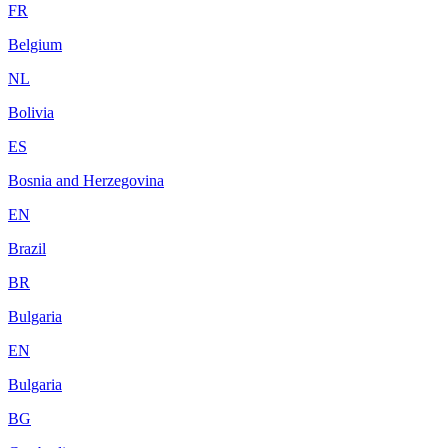
FR
Belgium
NL
Bolivia
ES
Bosnia and Herzegovina
EN
Brazil
BR
Bulgaria
EN
Bulgaria
BG