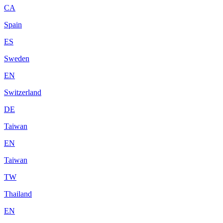
CA
Spain
ES
Sweden
EN
Switzerland
DE
Taiwan
EN
Taiwan
TW
Thailand
EN