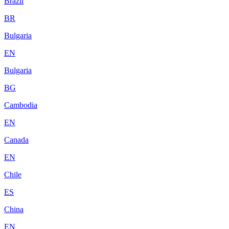
Brazil
BR
Bulgaria
EN
Bulgaria
BG
Cambodia
EN
Canada
EN
Chile
ES
China
EN