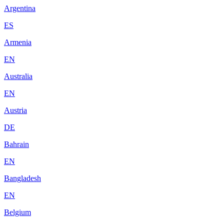
Argentina
ES
Armenia
EN
Australia
EN
Austria
DE
Bahrain
EN
Bangladesh
EN
Belgium