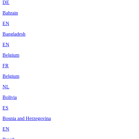
DE
Bahrain
EN
Bangladesh
EN
Belgium
FR
Belgium
NL
Bolivia
ES
Bosnia and Herzegovina
EN