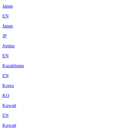
Japan
EN
Japan
JP
Jordan
EN
Kazakhstan
EN
Korea
KO
Kuwait
EN
Kuwait