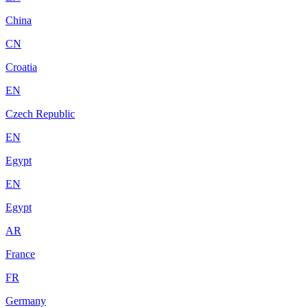
China
CN
Croatia
EN
Czech Republic
EN
Egypt
EN
Egypt
AR
France
FR
Germany