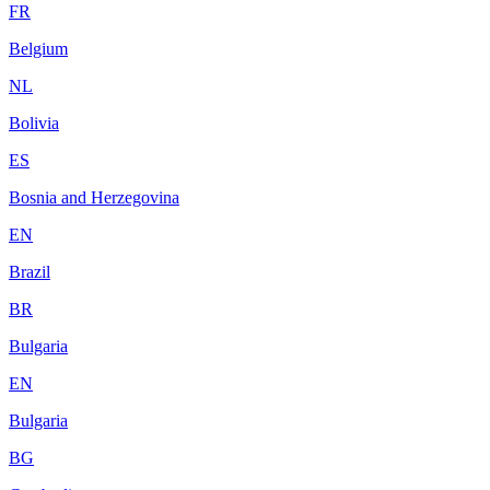
FR
Belgium
NL
Bolivia
ES
Bosnia and Herzegovina
EN
Brazil
BR
Bulgaria
EN
Bulgaria
BG