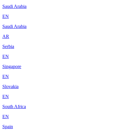
Saudi Arabia
EN
Saudi Arabia
AR
Serbia
EN
Singapore
EN
Slovakia
EN
South Africa
EN
Spain