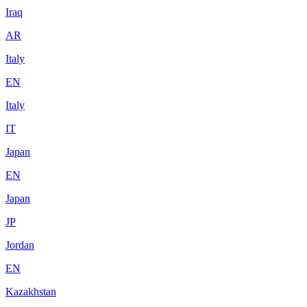
Iraq
AR
Italy
EN
Italy
IT
Japan
EN
Japan
JP
Jordan
EN
Kazakhstan