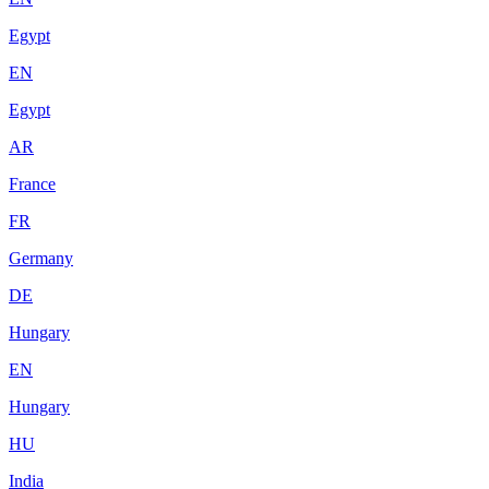
Egypt
EN
Egypt
AR
France
FR
Germany
DE
Hungary
EN
Hungary
HU
India