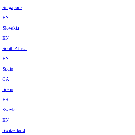
Singapore
EN
Slovakia
EN
South Africa
EN
Spain
CA
Spain
ES
Sweden
EN
Switzerland