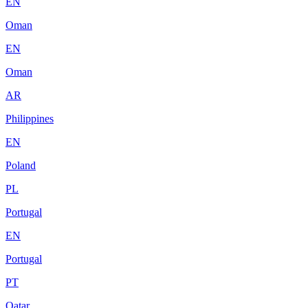
EN
Oman
EN
Oman
AR
Philippines
EN
Poland
PL
Portugal
EN
Portugal
PT
Qatar