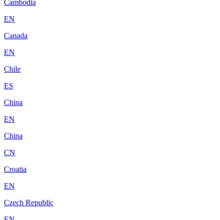
Cambodia
EN
Canada
EN
Chile
ES
China
EN
China
CN
Croatia
EN
Czech Republic
EN