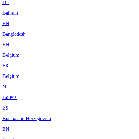
DE
Bahrain
EN
Bangladesh
EN
Belgium
FR
Belgium
NL
Bolivia
ES
Bosnia and Herzegovina
EN