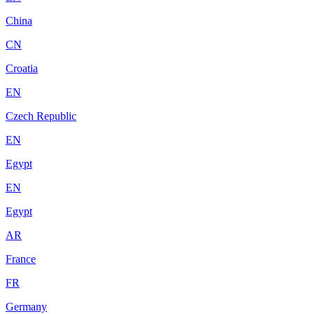
China
CN
Croatia
EN
Czech Republic
EN
Egypt
EN
Egypt
AR
France
FR
Germany