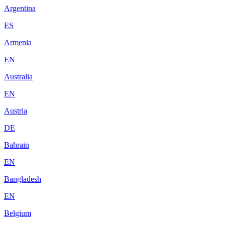
Argentina
ES
Armenia
EN
Australia
EN
Austria
DE
Bahrain
EN
Bangladesh
EN
Belgium