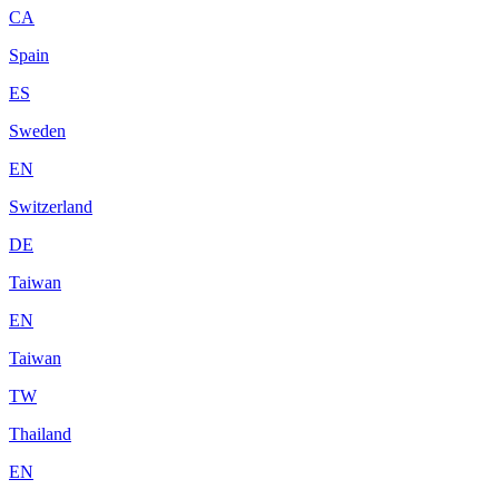
CA
Spain
ES
Sweden
EN
Switzerland
DE
Taiwan
EN
Taiwan
TW
Thailand
EN