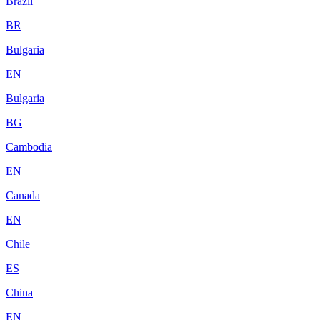
Brazil
BR
Bulgaria
EN
Bulgaria
BG
Cambodia
EN
Canada
EN
Chile
ES
China
EN