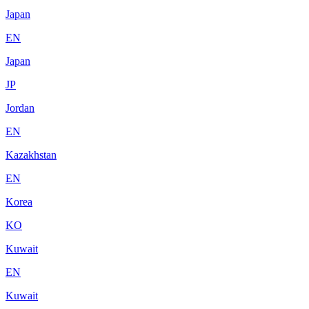
Japan
EN
Japan
JP
Jordan
EN
Kazakhstan
EN
Korea
KO
Kuwait
EN
Kuwait