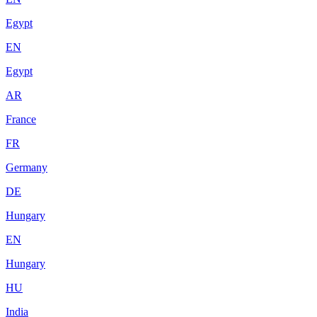
Egypt
EN
Egypt
AR
France
FR
Germany
DE
Hungary
EN
Hungary
HU
India