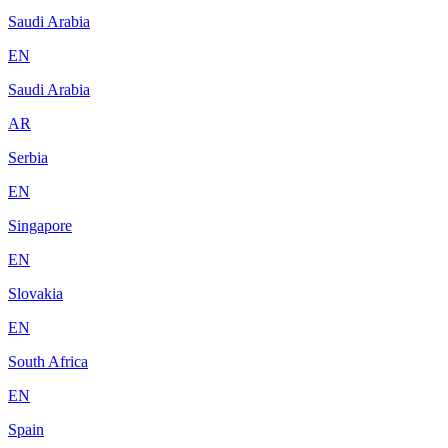
Saudi Arabia
EN
Saudi Arabia
AR
Serbia
EN
Singapore
EN
Slovakia
EN
South Africa
EN
Spain