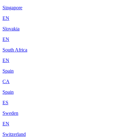
Singapore
EN
Slovakia
EN
South Africa
EN
Spain
CA
Spain
ES
Sweden
EN
Switzerland