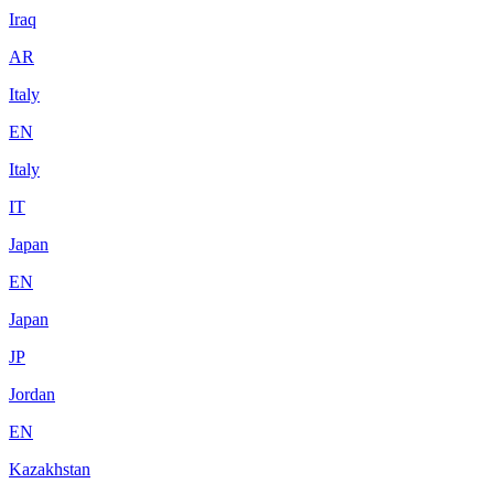
Iraq
AR
Italy
EN
Italy
IT
Japan
EN
Japan
JP
Jordan
EN
Kazakhstan