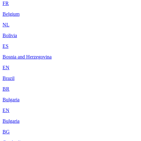
FR
Belgium
NL
Bolivia
ES
Bosnia and Herzegovina
EN
Brazil
BR
Bulgaria
EN
Bulgaria
BG