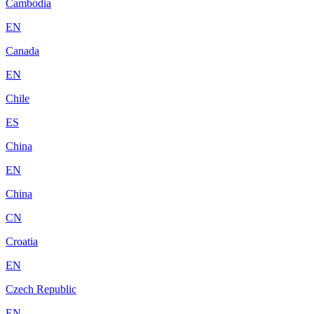
Cambodia
EN
Canada
EN
Chile
ES
China
EN
China
CN
Croatia
EN
Czech Republic
EN