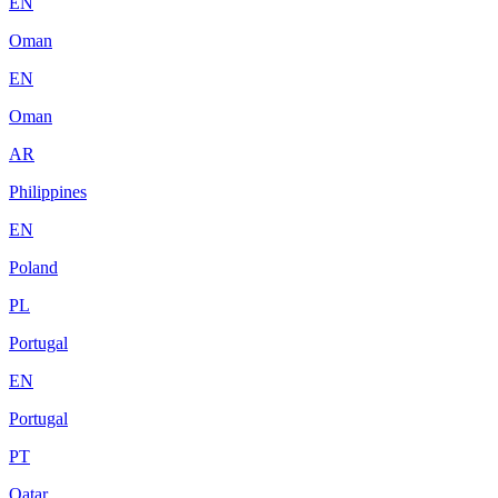
EN
Oman
EN
Oman
AR
Philippines
EN
Poland
PL
Portugal
EN
Portugal
PT
Qatar