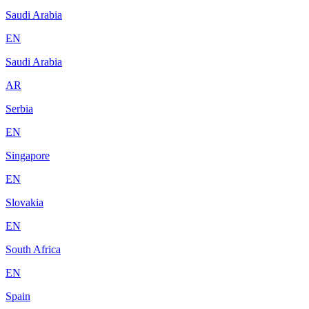
Saudi Arabia
EN
Saudi Arabia
AR
Serbia
EN
Singapore
EN
Slovakia
EN
South Africa
EN
Spain