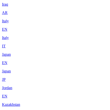
Iraq
AR
Italy
EN
Italy
IT
Japan
EN
Japan
JP
Jordan
EN
Kazakhstan