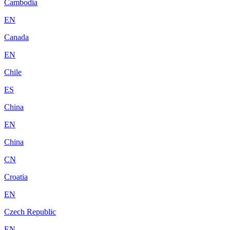
Cambodia
EN
Canada
EN
Chile
ES
China
EN
China
CN
Croatia
EN
Czech Republic
EN