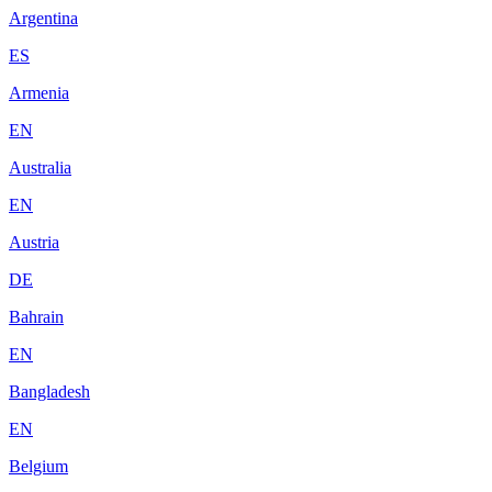
Argentina
ES
Armenia
EN
Australia
EN
Austria
DE
Bahrain
EN
Bangladesh
EN
Belgium