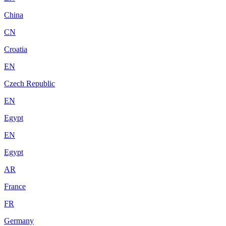
China
CN
Croatia
EN
Czech Republic
EN
Egypt
EN
Egypt
AR
France
FR
Germany