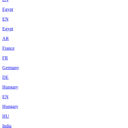
Egypt
EN
Egypt
AR
France
FR
Germany
DE
Hungary
EN
Hungary
HU
India