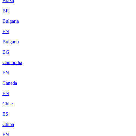
Brazil
BR
Bulgaria
EN
Bulgaria
BG
Cambodia
EN
Canada
EN
Chile
ES
China
EN