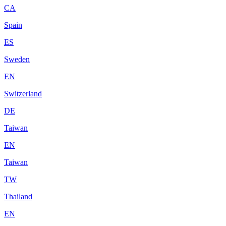
CA
Spain
ES
Sweden
EN
Switzerland
DE
Taiwan
EN
Taiwan
TW
Thailand
EN