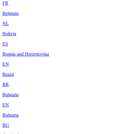
FR
Belgium
NL
Bolivia
ES
Bosnia and Herzegovina
EN
Brazil
BR
Bulgaria
EN
Bulgaria
BG