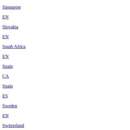
Singapore
EN
Slovakia
EN
South Africa
EN
Spain
CA
Spain
ES
Sweden
EN
Switzerland