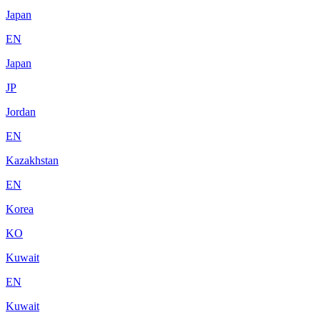
Japan
EN
Japan
JP
Jordan
EN
Kazakhstan
EN
Korea
KO
Kuwait
EN
Kuwait