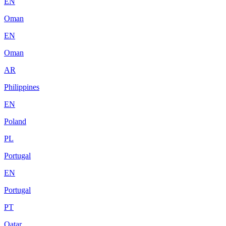
EN
Oman
EN
Oman
AR
Philippines
EN
Poland
PL
Portugal
EN
Portugal
PT
Qatar