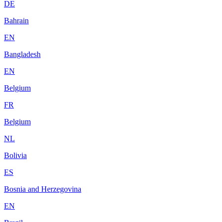
DE
Bahrain
EN
Bangladesh
EN
Belgium
FR
Belgium
NL
Bolivia
ES
Bosnia and Herzegovina
EN