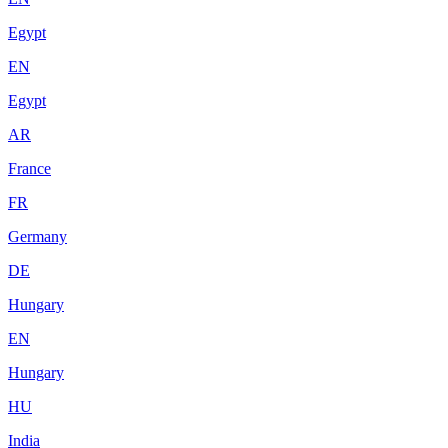
Egypt
EN
Egypt
AR
France
FR
Germany
DE
Hungary
EN
Hungary
HU
India