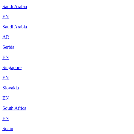
Saudi Arabia
EN
Saudi Arabia
AR
Serbia
EN
Singapore
EN
Slovakia
EN
South Africa
EN
Spain