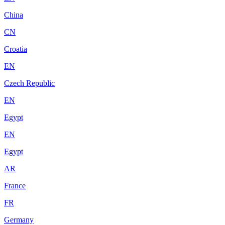
China
CN
Croatia
EN
Czech Republic
EN
Egypt
EN
Egypt
AR
France
FR
Germany