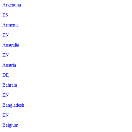
Argentina
ES
Armenia
EN
Australia
EN
Austria
DE
Bahrain
EN
Bangladesh
EN
Belgium