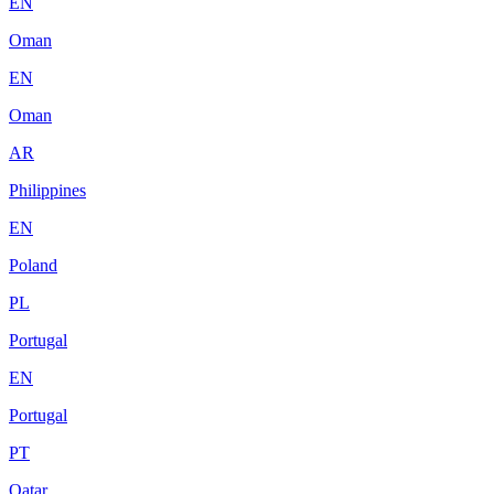
EN
Oman
EN
Oman
AR
Philippines
EN
Poland
PL
Portugal
EN
Portugal
PT
Qatar