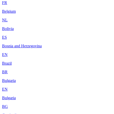
FR
Belgium
NL
Bolivia
ES
Bosnia and Herzegovina
EN
Brazil
BR
Bulgaria
EN
Bulgaria
BG