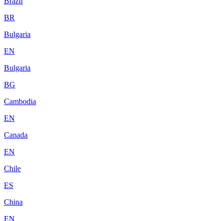
Brazil
BR
Bulgaria
EN
Bulgaria
BG
Cambodia
EN
Canada
EN
Chile
ES
China
EN