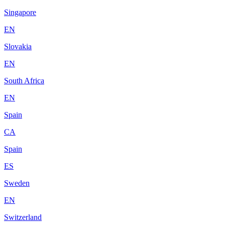
Singapore
EN
Slovakia
EN
South Africa
EN
Spain
CA
Spain
ES
Sweden
EN
Switzerland