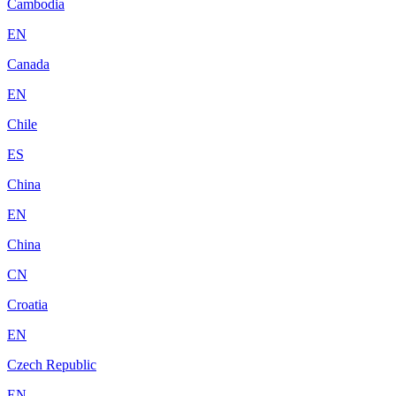
Cambodia
EN
Canada
EN
Chile
ES
China
EN
China
CN
Croatia
EN
Czech Republic
EN