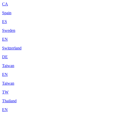
CA
Spain
ES
Sweden
EN
Switzerland
DE
Taiwan
EN
Taiwan
TW
Thailand
EN