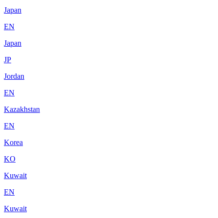
Japan
EN
Japan
JP
Jordan
EN
Kazakhstan
EN
Korea
KO
Kuwait
EN
Kuwait