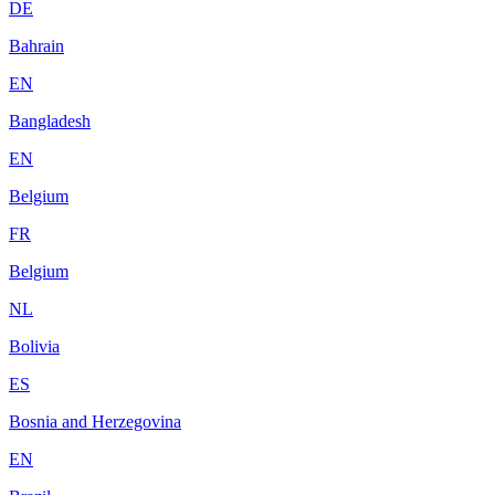
DE
Bahrain
EN
Bangladesh
EN
Belgium
FR
Belgium
NL
Bolivia
ES
Bosnia and Herzegovina
EN