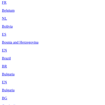
FR
Belgium
NL
Bolivia
ES
Bosnia and Herzegovina
EN
Brazil
BR
Bulgaria
EN
Bulgaria
BG