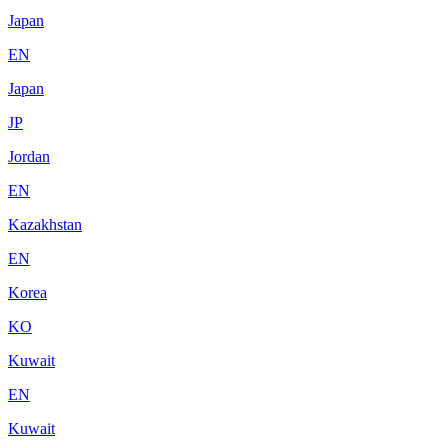
Japan
EN
Japan
JP
Jordan
EN
Kazakhstan
EN
Korea
KO
Kuwait
EN
Kuwait