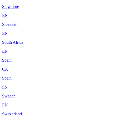
Singapore
EN
Slovakia
EN
South Africa
EN
Spain
CA
Spain
ES
Sweden
EN
Switzerland