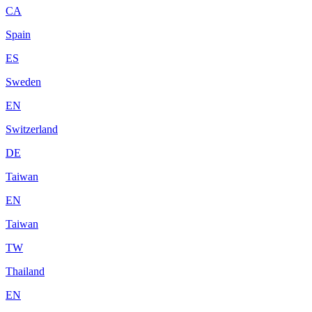
CA
Spain
ES
Sweden
EN
Switzerland
DE
Taiwan
EN
Taiwan
TW
Thailand
EN