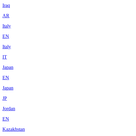
Iraq
AR
Italy
EN
Italy
IT
Japan
EN
Japan
JP
Jordan
EN
Kazakhstan