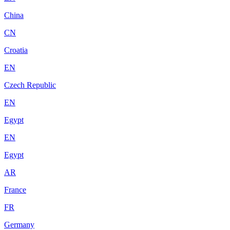
China
CN
Croatia
EN
Czech Republic
EN
Egypt
EN
Egypt
AR
France
FR
Germany