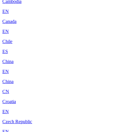
Cambodia
EN
Canada
EN
Chile
ES
China
EN
China
CN
Croatia
EN
Czech Republic
EN