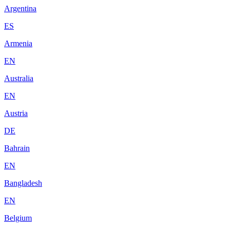
Argentina
ES
Armenia
EN
Australia
EN
Austria
DE
Bahrain
EN
Bangladesh
EN
Belgium