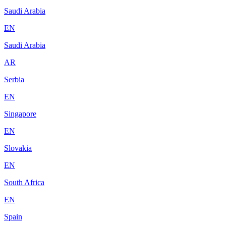
Saudi Arabia
EN
Saudi Arabia
AR
Serbia
EN
Singapore
EN
Slovakia
EN
South Africa
EN
Spain