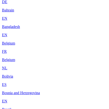
DE
Bahrain
EN
Bangladesh
EN
Belgium
FR
Belgium
NL
Bolivia
ES
Bosnia and Herzegovina
EN