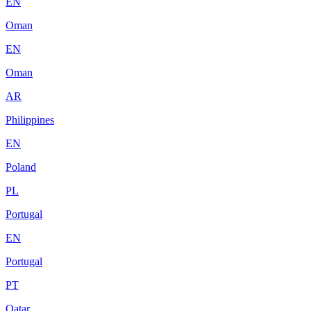
EN
Oman
EN
Oman
AR
Philippines
EN
Poland
PL
Portugal
EN
Portugal
PT
Qatar