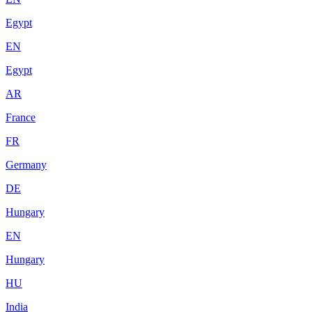
Egypt
EN
Egypt
AR
France
FR
Germany
DE
Hungary
EN
Hungary
HU
India