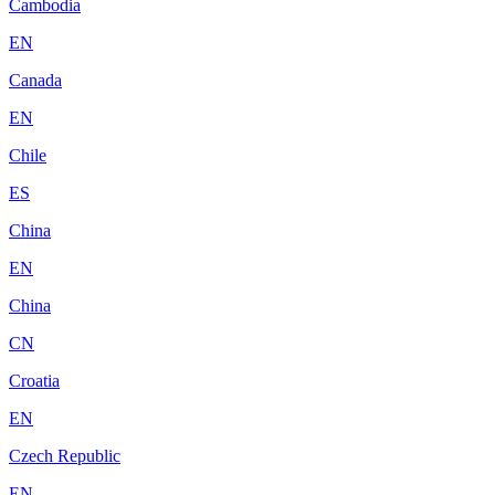
Cambodia
EN
Canada
EN
Chile
ES
China
EN
China
CN
Croatia
EN
Czech Republic
EN