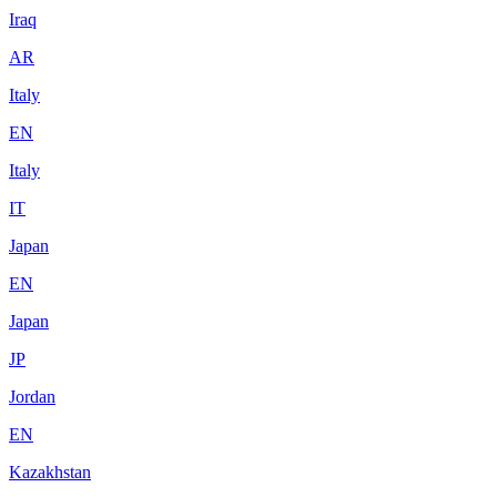
Iraq
AR
Italy
EN
Italy
IT
Japan
EN
Japan
JP
Jordan
EN
Kazakhstan