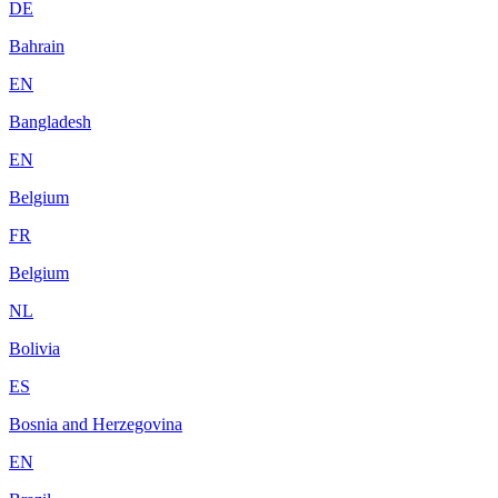
DE
Bahrain
EN
Bangladesh
EN
Belgium
FR
Belgium
NL
Bolivia
ES
Bosnia and Herzegovina
EN