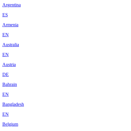
Argentina
ES
Armenia
EN
Australia
EN
Austria
DE
Bahrain
EN
Bangladesh
EN
Belgium