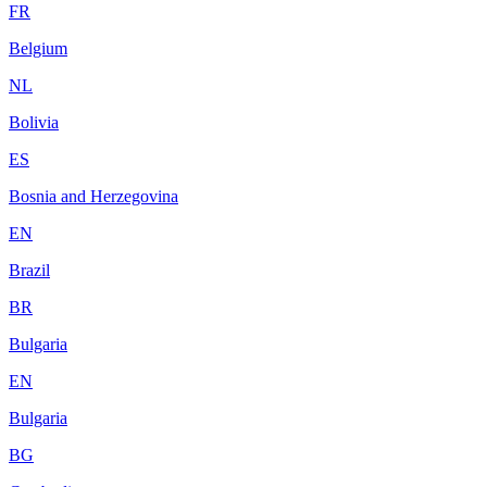
FR
Belgium
NL
Bolivia
ES
Bosnia and Herzegovina
EN
Brazil
BR
Bulgaria
EN
Bulgaria
BG