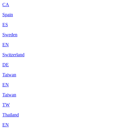
CA
Spain
ES
Sweden
EN
Switzerland
DE
Taiwan
EN
Taiwan
TW
Thailand
EN