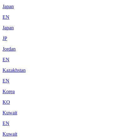
Japan
EN
Japan
JP
Jordan
EN
Kazakhstan
EN
Korea
KO
Kuwait
EN
Kuwait