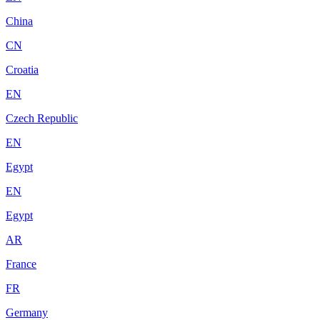
China
CN
Croatia
EN
Czech Republic
EN
Egypt
EN
Egypt
AR
France
FR
Germany