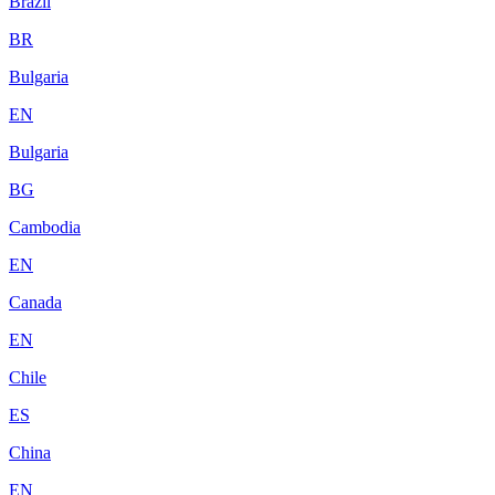
Brazil
BR
Bulgaria
EN
Bulgaria
BG
Cambodia
EN
Canada
EN
Chile
ES
China
EN