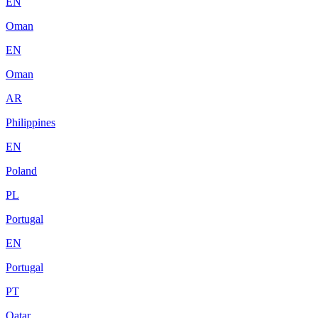
EN
Oman
EN
Oman
AR
Philippines
EN
Poland
PL
Portugal
EN
Portugal
PT
Qatar