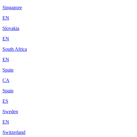
Singapore
EN
Slovakia
EN
South Africa
EN
Spain
CA
Spain
ES
Sweden
EN
Switzerland