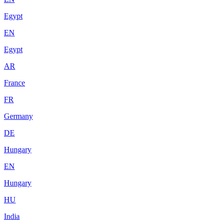
Egypt
EN
Egypt
AR
France
FR
Germany
DE
Hungary
EN
Hungary
HU
India