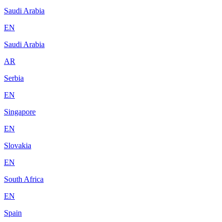
Saudi Arabia
EN
Saudi Arabia
AR
Serbia
EN
Singapore
EN
Slovakia
EN
South Africa
EN
Spain