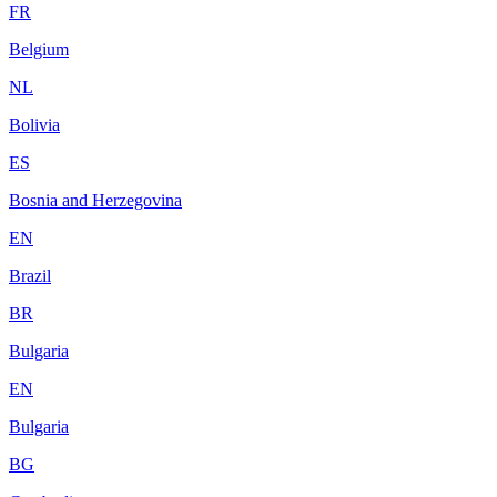
FR
Belgium
NL
Bolivia
ES
Bosnia and Herzegovina
EN
Brazil
BR
Bulgaria
EN
Bulgaria
BG