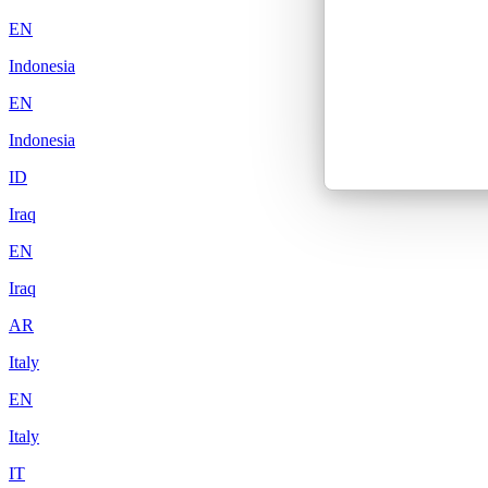
EN
Indonesia
EN
Indonesia
ID
Iraq
EN
Iraq
AR
Italy
EN
Italy
IT