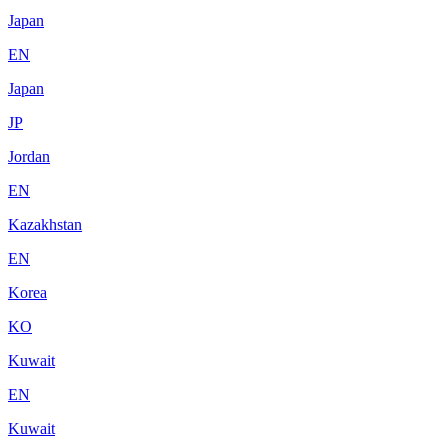
Japan
EN
Japan
JP
Jordan
EN
Kazakhstan
EN
Korea
KO
Kuwait
EN
Kuwait