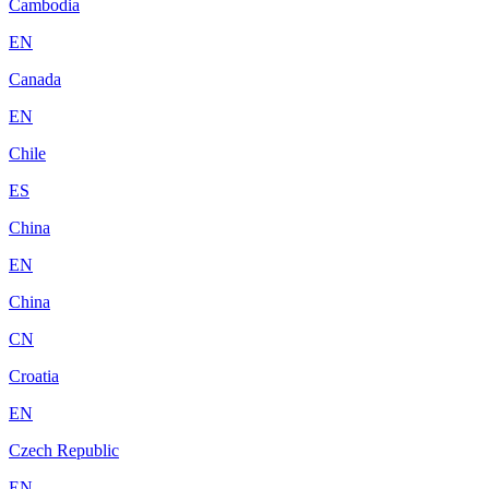
Cambodia
EN
Canada
EN
Chile
ES
China
EN
China
CN
Croatia
EN
Czech Republic
EN