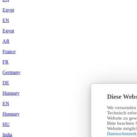
Egypt
EN
Egypt
AR
France
FR
Germany
DE
Hungary
Diese Webs
EN
Wir verwenden 
Technisch erfo
Hungary
Website zu gewä
Bitte beachten 
HU
Website möglich
Datenschutzer
India