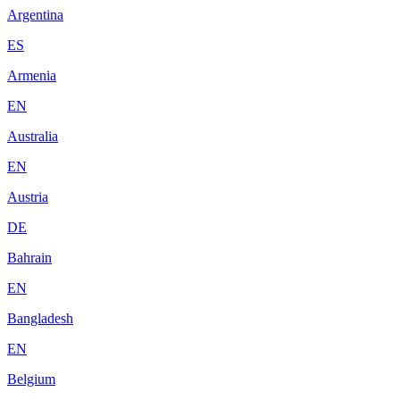
Argentina
ES
Armenia
EN
Australia
EN
Austria
DE
Bahrain
EN
Bangladesh
EN
Belgium