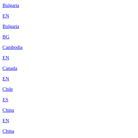
Bulgaria
EN
Bulgaria
BG
Cambodia
EN
Canada
EN
Chile
ES
China
EN
China