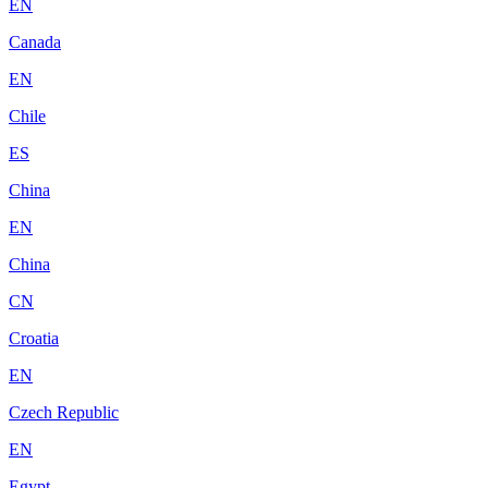
EN
Canada
EN
Chile
ES
China
EN
China
CN
Croatia
EN
Czech Republic
EN
Egypt