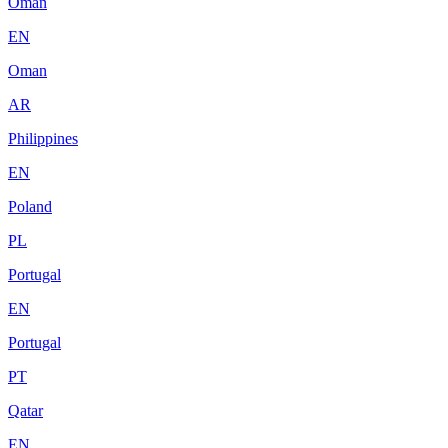
Oman
EN
Oman
AR
Philippines
EN
Poland
PL
Portugal
EN
Portugal
PT
Qatar
EN