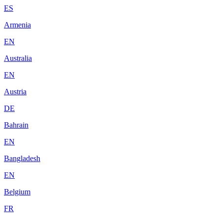
ES
Armenia
EN
Australia
EN
Austria
DE
Bahrain
EN
Bangladesh
EN
Belgium
FR