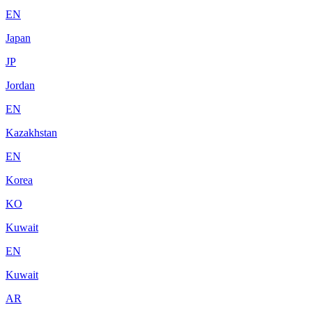
EN
Japan
JP
Jordan
EN
Kazakhstan
EN
Korea
KO
Kuwait
EN
Kuwait
AR