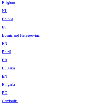
Belgium
NL
Bolivia
ES
Bosnia and Herzegovina
EN
Brazil
BR
Bulgaria
EN
Bulgaria
BG
Cambodia