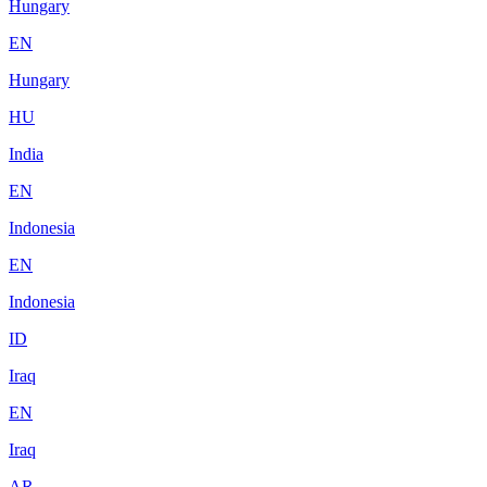
Hungary
EN
Hungary
HU
India
EN
Indonesia
EN
Indonesia
ID
Iraq
EN
Iraq
AR