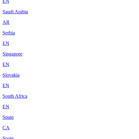
EN
Saudi Arabia
AR
Serbia
EN
Singapore
EN
Slovakia
EN
South Africa
EN
Spain
CA
Spain