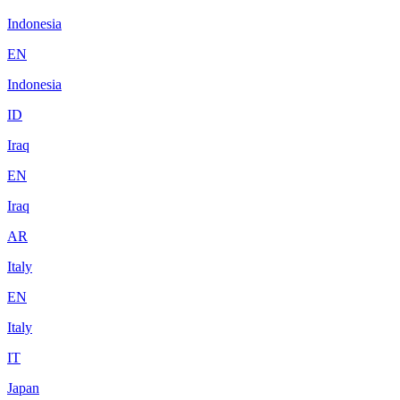
Indonesia
EN
Indonesia
ID
Iraq
EN
Iraq
AR
Italy
EN
Italy
IT
Japan