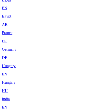
EN
Egypt
AR
France
FR
Germany
DE
Hungary
EN
Hungary
HU
India
EN