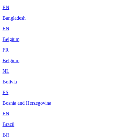
EN
Bangladesh
EN
Belgium
FR
Belgium
NL
Bolivia
ES
Bosnia and Herzegovina
EN
Brazil
BR