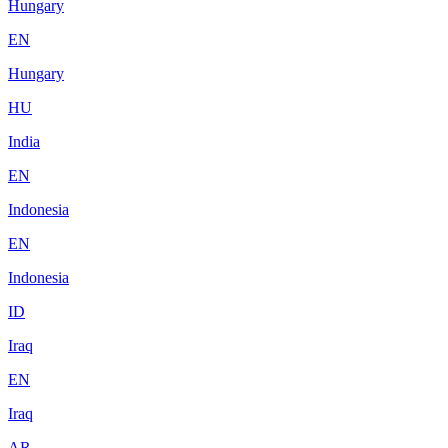
Hungary
EN
Hungary
HU
India
EN
Indonesia
EN
Indonesia
ID
Iraq
EN
Iraq
AR