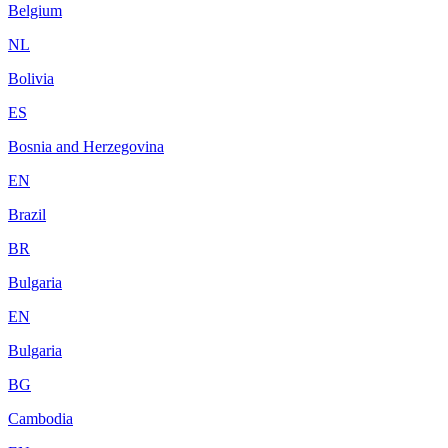
Belgium
NL
Bolivia
ES
Bosnia and Herzegovina
EN
Brazil
BR
Bulgaria
EN
Bulgaria
BG
Cambodia