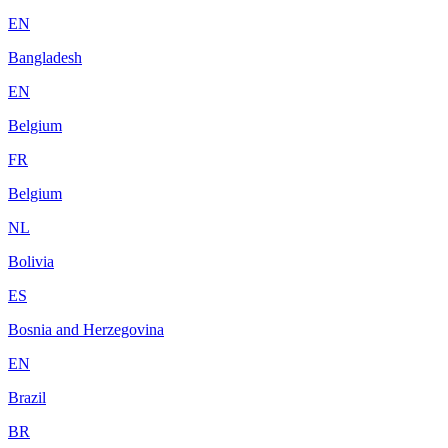
EN
Bangladesh
EN
Belgium
FR
Belgium
NL
Bolivia
ES
Bosnia and Herzegovina
EN
Brazil
BR