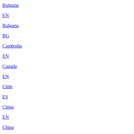
Bulgaria
EN
Bulgaria
BG
Cambodia
EN
Canada
EN
Chile
ES
China
EN
China