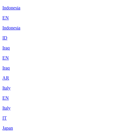
Indonesia
EN
Indonesia
ID
Iraq
EN
Iraq
AR
Italy
EN
Italy
IT
Japan