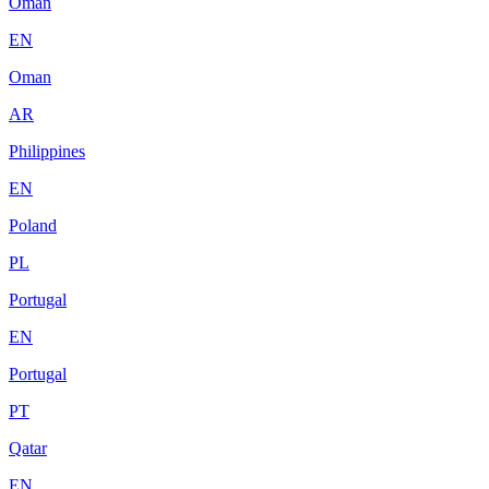
Oman
EN
Oman
AR
Philippines
EN
Poland
PL
Portugal
EN
Portugal
PT
Qatar
EN