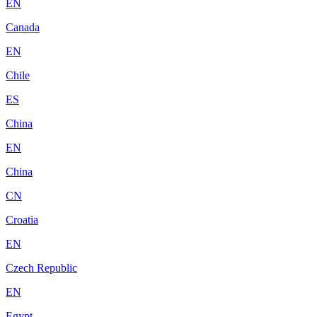
EN
Canada
EN
Chile
ES
China
EN
China
CN
Croatia
EN
Czech Republic
EN
Egypt