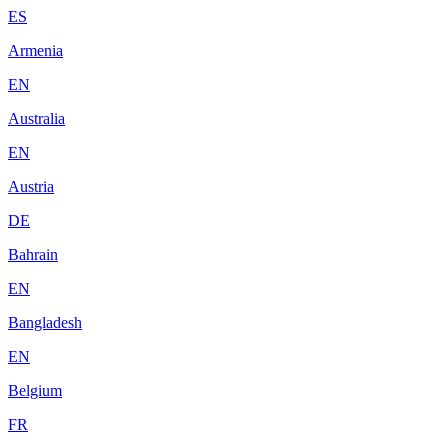
ES
Armenia
EN
Australia
EN
Austria
DE
Bahrain
EN
Bangladesh
EN
Belgium
FR