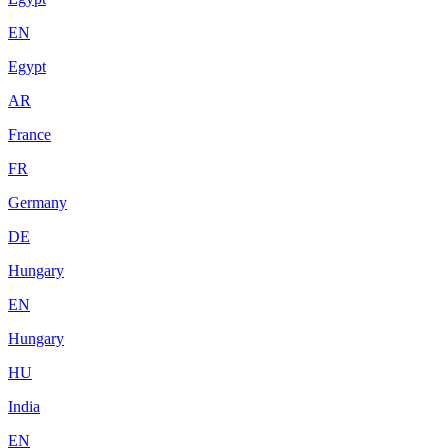
EN
Egypt
AR
France
FR
Germany
DE
Hungary
EN
Hungary
HU
India
EN