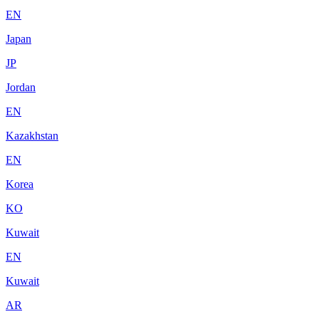
EN
Japan
JP
Jordan
EN
Kazakhstan
EN
Korea
KO
Kuwait
EN
Kuwait
AR