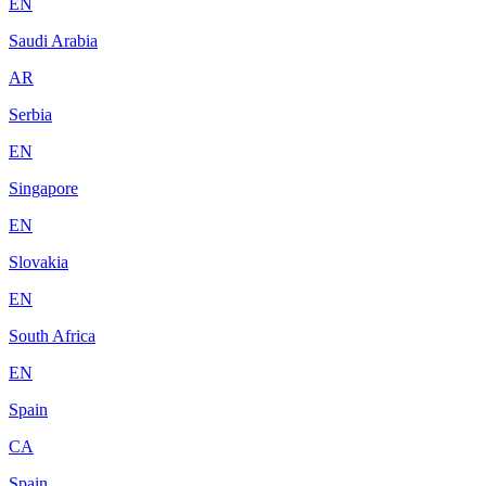
EN
Saudi Arabia
AR
Serbia
EN
Singapore
EN
Slovakia
EN
South Africa
EN
Spain
CA
Spain