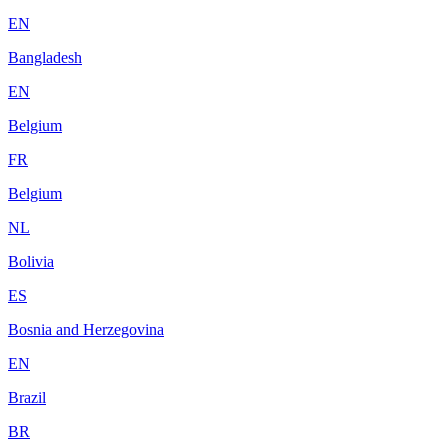
EN
Bangladesh
EN
Belgium
FR
Belgium
NL
Bolivia
ES
Bosnia and Herzegovina
EN
Brazil
BR