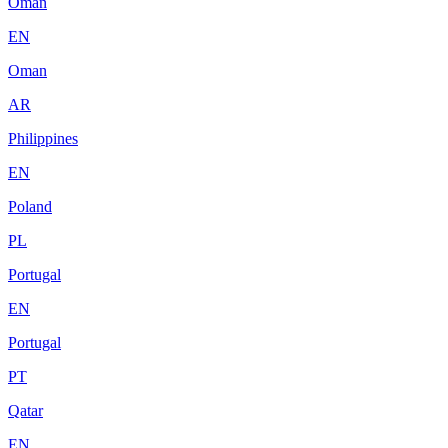
Oman
EN
Oman
AR
Philippines
EN
Poland
PL
Portugal
EN
Portugal
PT
Qatar
EN