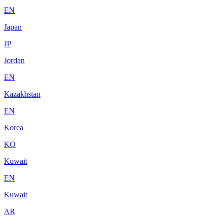
EN
Japan
JP
Jordan
EN
Kazakhstan
EN
Korea
KO
Kuwait
EN
Kuwait
AR