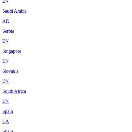
EN
Saudi Arabia
AR
Serbia
EN
Singapore
EN
Slovakia
EN
South Africa
EN
Spain
CA
Spain