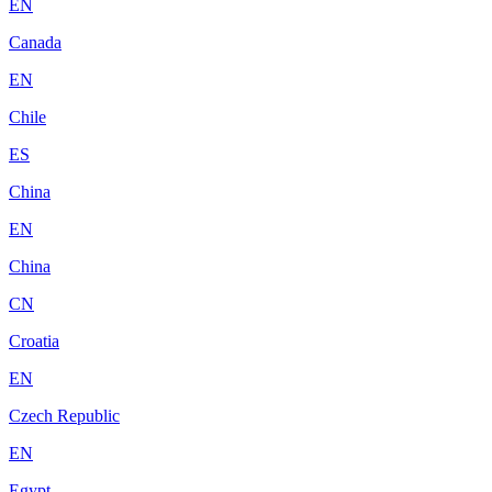
EN
Canada
EN
Chile
ES
China
EN
China
CN
Croatia
EN
Czech Republic
EN
Egypt