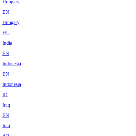
Hungary
EN
Hungary
HU
India
EN
Indonesia
EN
Indonesia
ID
Iraq
EN
Iraq
AR