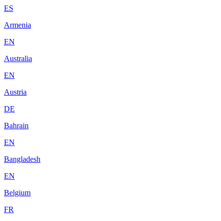
ES
Armenia
EN
Australia
EN
Austria
DE
Bahrain
EN
Bangladesh
EN
Belgium
FR