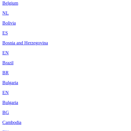
Belgium
NL
Bolivia
ES
Bosnia and Herzegovina
EN
Brazil
BR
Bulgaria
EN
Bulgaria
BG
Cambodia