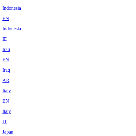
Indonesia
EN
Indonesia
ID
Iraq
EN
Iraq
AR
Italy
EN
Italy
IT
Japan