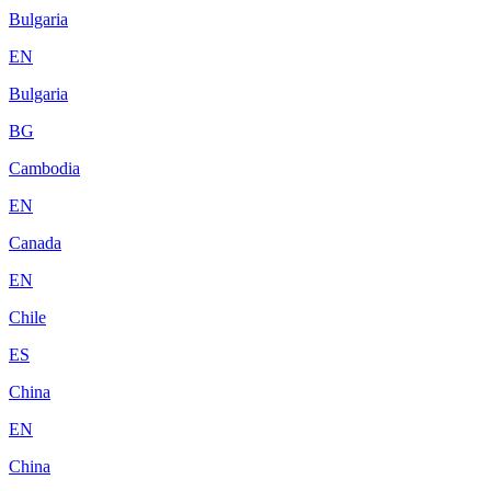
Bulgaria
EN
Bulgaria
BG
Cambodia
EN
Canada
EN
Chile
ES
China
EN
China