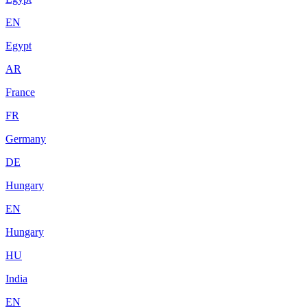
EN
Egypt
AR
France
FR
Germany
DE
Hungary
EN
Hungary
HU
India
EN