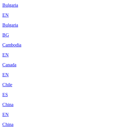
Bulgaria
EN
Bulgaria
BG
Cambodia
EN
Canada
EN
Chile
ES
China
EN
China