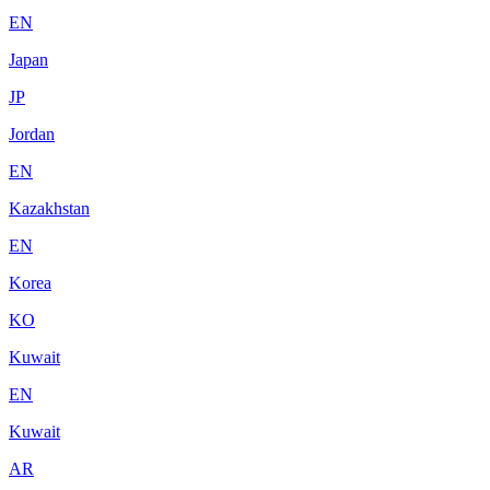
EN
Japan
JP
Jordan
EN
Kazakhstan
EN
Korea
KO
Kuwait
EN
Kuwait
AR