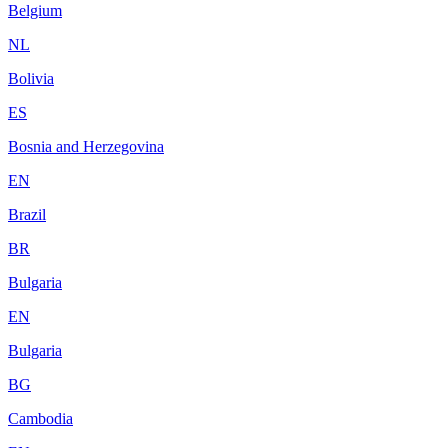
Belgium
NL
Bolivia
ES
Bosnia and Herzegovina
EN
Brazil
BR
Bulgaria
EN
Bulgaria
BG
Cambodia