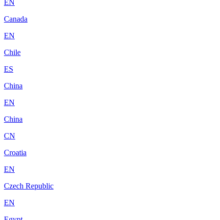
EN
Canada
EN
Chile
ES
China
EN
China
CN
Croatia
EN
Czech Republic
EN
Egypt