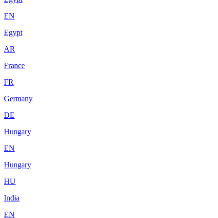
EN
Egypt
AR
France
FR
Germany
DE
Hungary
EN
Hungary
HU
India
EN