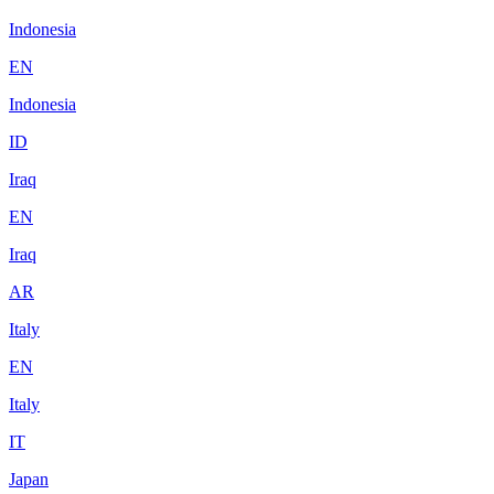
Indonesia
EN
Indonesia
ID
Iraq
EN
Iraq
AR
Italy
EN
Italy
IT
Japan