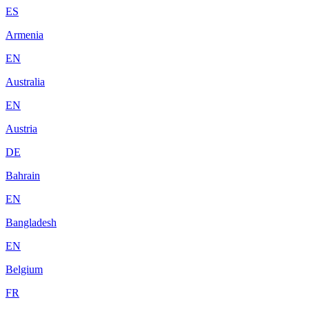
ES
Armenia
EN
Australia
EN
Austria
DE
Bahrain
EN
Bangladesh
EN
Belgium
FR