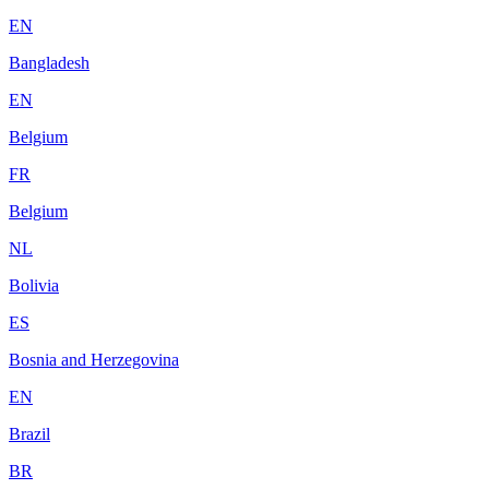
EN
Bangladesh
EN
Belgium
FR
Belgium
NL
Bolivia
ES
Bosnia and Herzegovina
EN
Brazil
BR