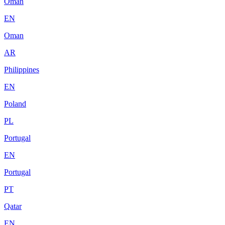
Oman
EN
Oman
AR
Philippines
EN
Poland
PL
Portugal
EN
Portugal
PT
Qatar
EN