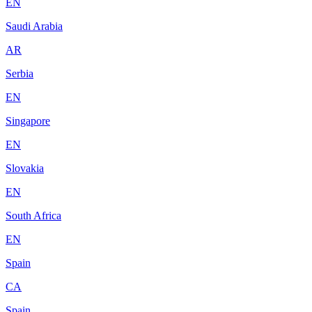
EN
Saudi Arabia
AR
Serbia
EN
Singapore
EN
Slovakia
EN
South Africa
EN
Spain
CA
Spain