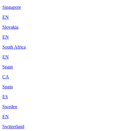
Singapore
EN
Slovakia
EN
South Africa
EN
Spain
CA
Spain
ES
Sweden
EN
Switzerland