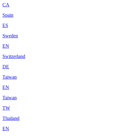
CA
Spain
ES
Sweden
EN
Switzerland
DE
Taiwan
EN
Taiwan
TW
Thailand
EN