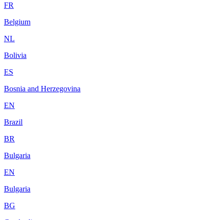
FR
Belgium
NL
Bolivia
ES
Bosnia and Herzegovina
EN
Brazil
BR
Bulgaria
EN
Bulgaria
BG