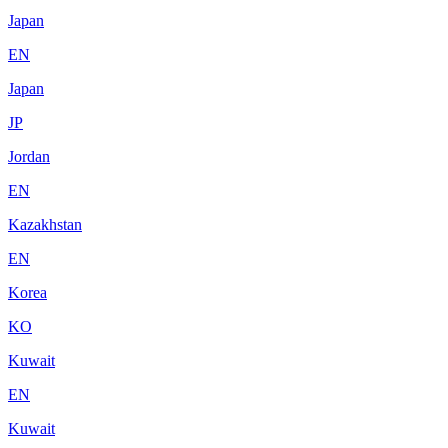
Japan
EN
Japan
JP
Jordan
EN
Kazakhstan
EN
Korea
KO
Kuwait
EN
Kuwait