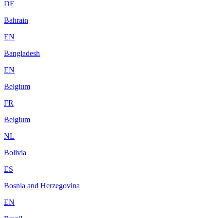
DE
Bahrain
EN
Bangladesh
EN
Belgium
FR
Belgium
NL
Bolivia
ES
Bosnia and Herzegovina
EN