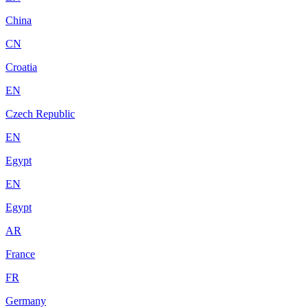
China
CN
Croatia
EN
Czech Republic
EN
Egypt
EN
Egypt
AR
France
FR
Germany