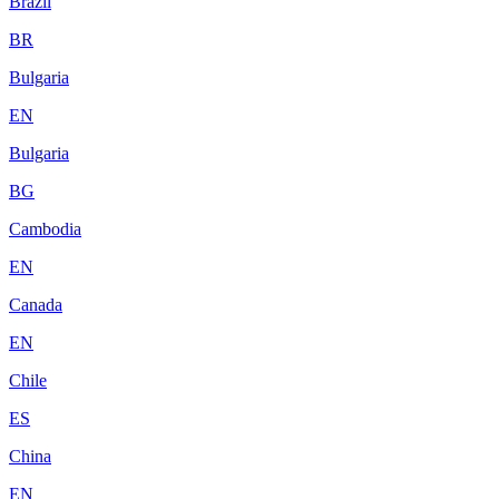
Brazil
BR
Bulgaria
EN
Bulgaria
BG
Cambodia
EN
Canada
EN
Chile
ES
China
EN