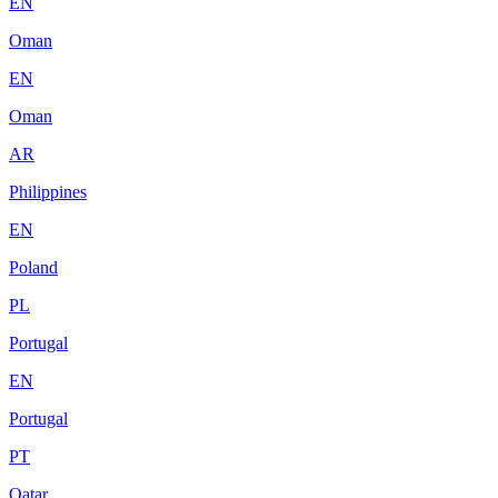
EN
Oman
EN
Oman
AR
Philippines
EN
Poland
PL
Portugal
EN
Portugal
PT
Qatar