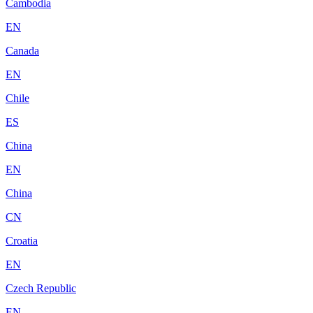
Cambodia
EN
Canada
EN
Chile
ES
China
EN
China
CN
Croatia
EN
Czech Republic
EN