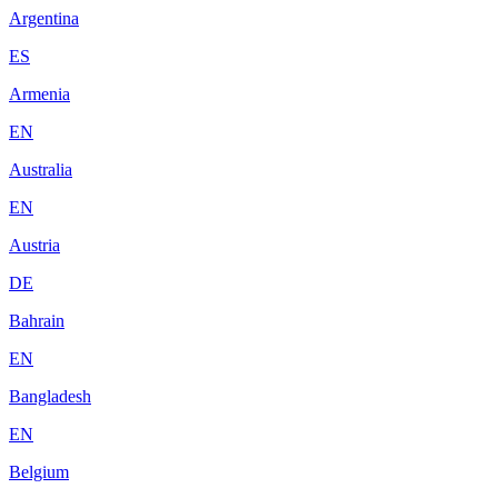
Argentina
ES
Armenia
EN
Australia
EN
Austria
DE
Bahrain
EN
Bangladesh
EN
Belgium