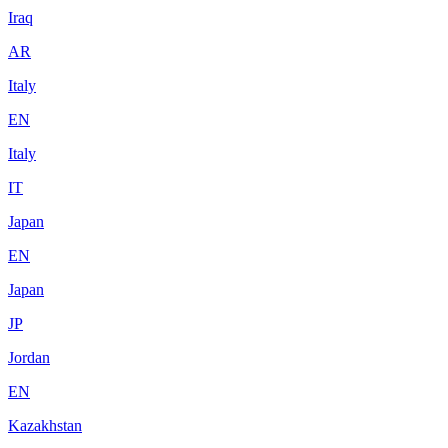
Iraq
AR
Italy
EN
Italy
IT
Japan
EN
Japan
JP
Jordan
EN
Kazakhstan