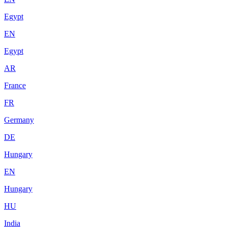
Egypt
EN
Egypt
AR
France
FR
Germany
DE
Hungary
EN
Hungary
HU
India