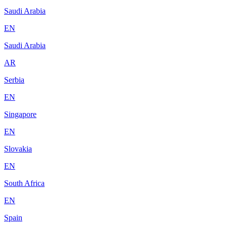
Saudi Arabia
EN
Saudi Arabia
AR
Serbia
EN
Singapore
EN
Slovakia
EN
South Africa
EN
Spain