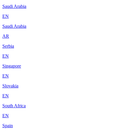
Saudi Arabia
EN
Saudi Arabia
AR
Serbia
EN
Singapore
EN
Slovakia
EN
South Africa
EN
Spain