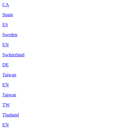
CA
Spain
ES
Sweden
EN
Switzerland
DE
Taiwan
EN
Taiwan
TW
Thailand
EN