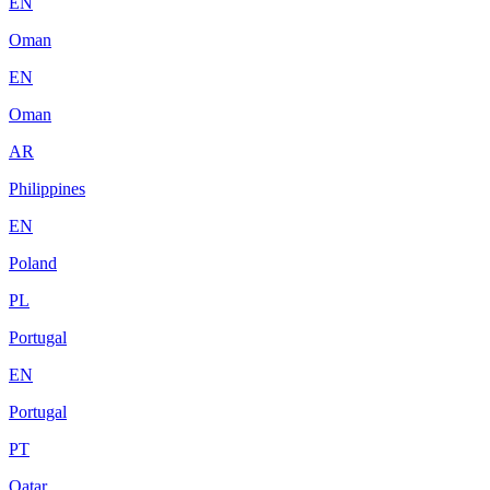
EN
Oman
EN
Oman
AR
Philippines
EN
Poland
PL
Portugal
EN
Portugal
PT
Qatar