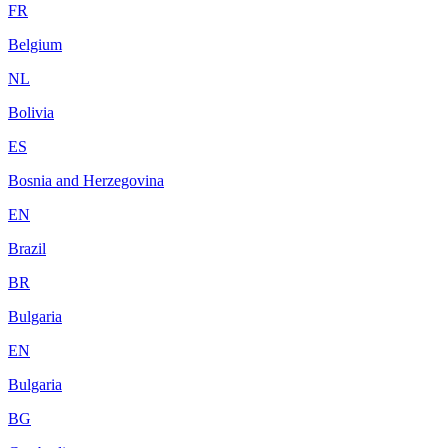
FR
Belgium
NL
Bolivia
ES
Bosnia and Herzegovina
EN
Brazil
BR
Bulgaria
EN
Bulgaria
BG