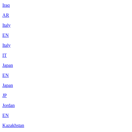
Iraq
AR
Italy
EN
Italy
IT
Japan
EN
Japan
JP
Jordan
EN
Kazakhstan