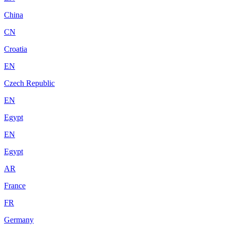
China
CN
Croatia
EN
Czech Republic
EN
Egypt
EN
Egypt
AR
France
FR
Germany