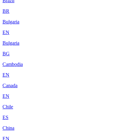
Brazil
BR
Bulgaria
EN
Bulgaria
BG
Cambodia
EN
Canada
EN
Chile
ES
China
EN