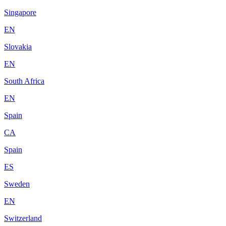
Singapore
EN
Slovakia
EN
South Africa
EN
Spain
CA
Spain
ES
Sweden
EN
Switzerland