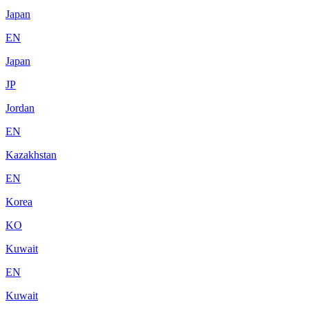
Japan
EN
Japan
JP
Jordan
EN
Kazakhstan
EN
Korea
KO
Kuwait
EN
Kuwait