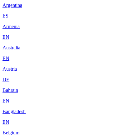
Argentina
ES
Armenia
EN
Australia
EN
Austria
DE
Bahrain
EN
Bangladesh
EN
Belgium