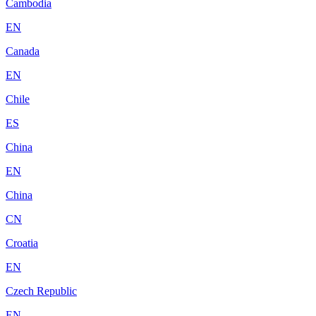
Cambodia
EN
Canada
EN
Chile
ES
China
EN
China
CN
Croatia
EN
Czech Republic
EN