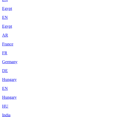
Egypt
EN
Egypt
AR
France
FR
Germany
DE
Hungary
EN
Hungary
HU
India