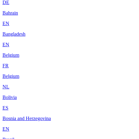
DE
Bahrain
EN
Bangladesh
EN
Belgium
FR
Belgium
NL
Bolivia
ES
Bosnia and Herzegovina
EN