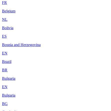
FR
Belgium
NL
Bolivia
ES
Bosnia and Herzegovina
EN
Brazil
BR
Bulgaria
EN
Bulgaria
BG