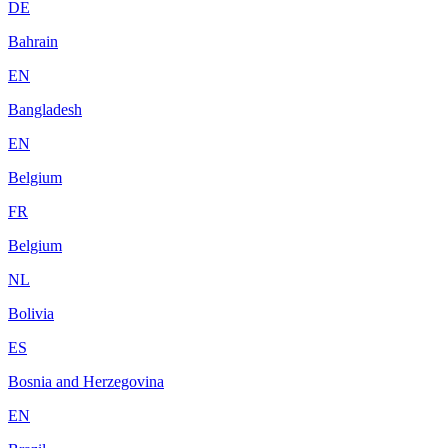
DE
Bahrain
EN
Bangladesh
EN
Belgium
FR
Belgium
NL
Bolivia
ES
Bosnia and Herzegovina
EN