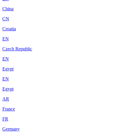
China
CN
Croatia
EN
Czech Republic
EN
Egypt
EN
Egypt
AR
France
FR
Germany