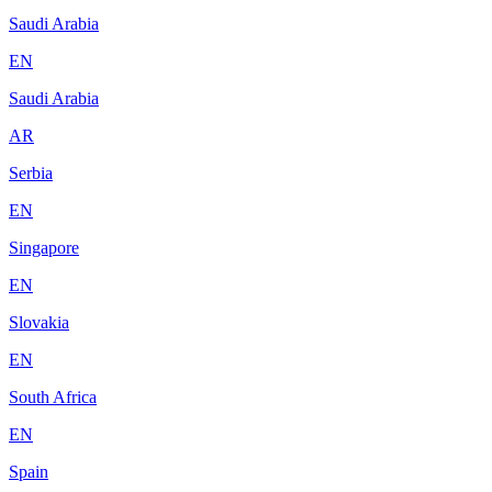
Saudi Arabia
EN
Saudi Arabia
AR
Serbia
EN
Singapore
EN
Slovakia
EN
South Africa
EN
Spain