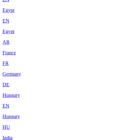
Egypt
EN
Egypt
AR
France
FR
Germany
DE
Hungary
EN
Hungary
HU
India