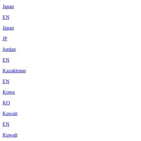
Japan
EN
Japan
JP
Jordan
EN
Kazakhstan
EN
Korea
KO
Kuwait
EN
Kuwait