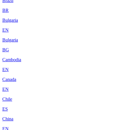
Brazil
BR
Bulgaria
EN
Bulgaria
BG
Cambodia
EN
Canada
EN
Chile
ES
China
EN