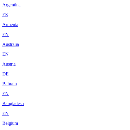
Argentina
ES
Armenia
EN
Australia
EN
Austria
DE
Bahrain
EN
Bangladesh
EN
Belgium