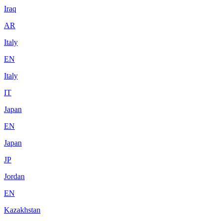
Iraq
AR
Italy
EN
Italy
IT
Japan
EN
Japan
JP
Jordan
EN
Kazakhstan