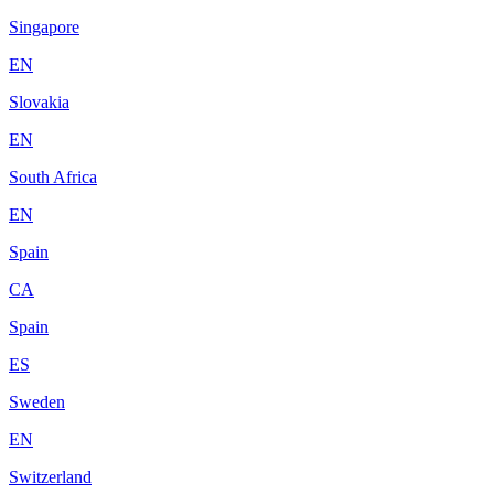
Singapore
EN
Slovakia
EN
South Africa
EN
Spain
CA
Spain
ES
Sweden
EN
Switzerland