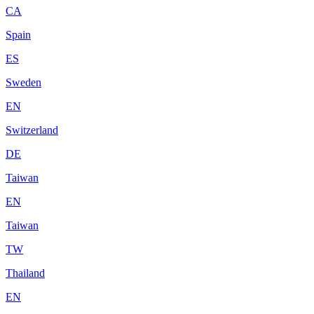
CA
Spain
ES
Sweden
EN
Switzerland
DE
Taiwan
EN
Taiwan
TW
Thailand
EN