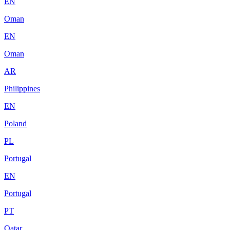
EN
Oman
EN
Oman
AR
Philippines
EN
Poland
PL
Portugal
EN
Portugal
PT
Qatar