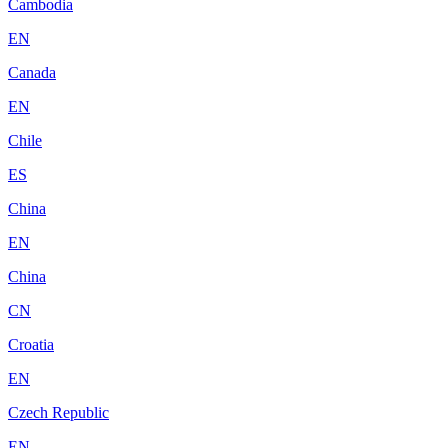
Cambodia
EN
Canada
EN
Chile
ES
China
EN
China
CN
Croatia
EN
Czech Republic
EN