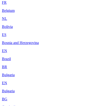
FR
Belgium
NL
Bolivia
ES
Bosnia and Herzegovina
EN
Brazil
BR
Bulgaria
EN
Bulgaria
BG