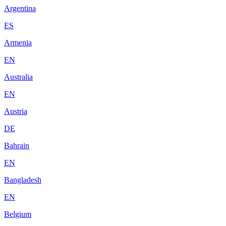
Argentina
ES
Armenia
EN
Australia
EN
Austria
DE
Bahrain
EN
Bangladesh
EN
Belgium