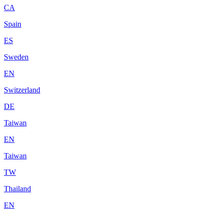
CA
Spain
ES
Sweden
EN
Switzerland
DE
Taiwan
EN
Taiwan
TW
Thailand
EN