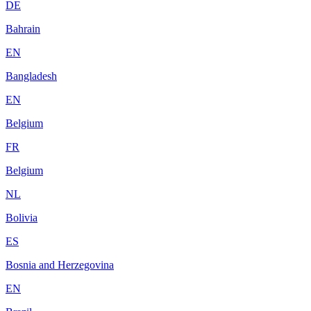
DE
Bahrain
EN
Bangladesh
EN
Belgium
FR
Belgium
NL
Bolivia
ES
Bosnia and Herzegovina
EN