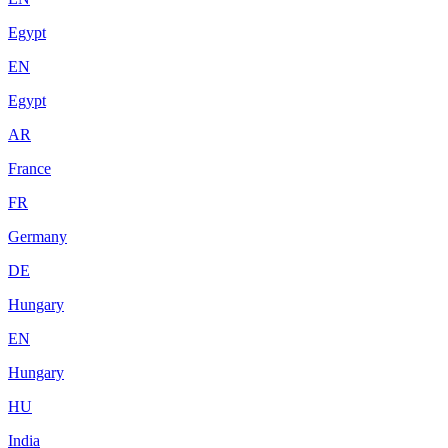
Egypt
EN
Egypt
AR
France
FR
Germany
DE
Hungary
EN
Hungary
HU
India