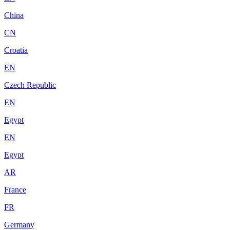
China
CN
Croatia
EN
Czech Republic
EN
Egypt
EN
Egypt
AR
France
FR
Germany