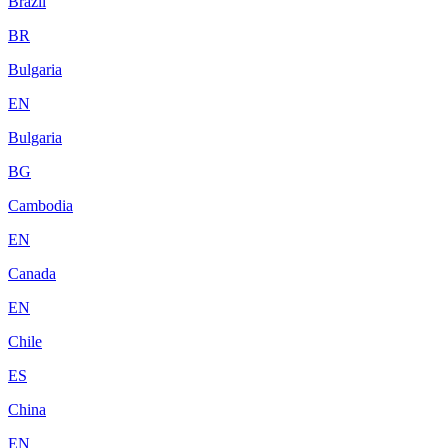
Brazil
BR
Bulgaria
EN
Bulgaria
BG
Cambodia
EN
Canada
EN
Chile
ES
China
EN