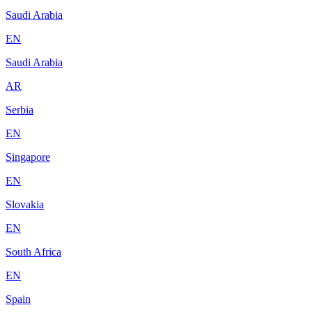
Saudi Arabia
EN
Saudi Arabia
AR
Serbia
EN
Singapore
EN
Slovakia
EN
South Africa
EN
Spain