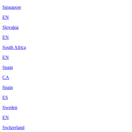
Singapore
EN
Slovakia
EN
South Africa
EN
Spain
CA
Spain
ES
Sweden
EN
Switzerland