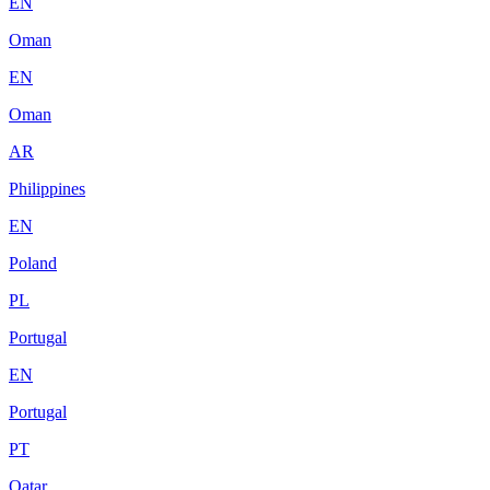
EN
Oman
EN
Oman
AR
Philippines
EN
Poland
PL
Portugal
EN
Portugal
PT
Qatar