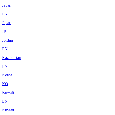
Japan
EN
Japan
JP
Jordan
EN
Kazakhstan
EN
Korea
KO
Kuwait
EN
Kuwait