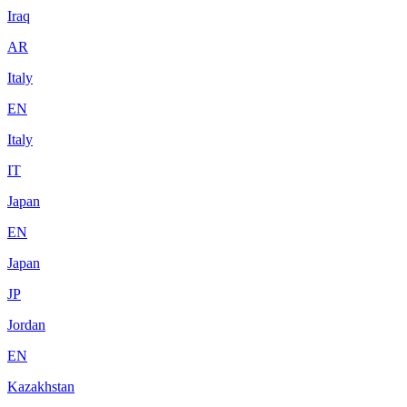
Iraq
AR
Italy
EN
Italy
IT
Japan
EN
Japan
JP
Jordan
EN
Kazakhstan