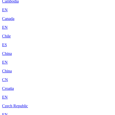
Cambodia
EN
Canada
EN
Chile
ES
China
EN
China
CN
Croatia
EN
Czech Republic
EN