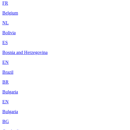
FR
Belgium
NL
Bolivia
ES
Bosnia and Herzegovina
EN
Brazil
BR
Bulgaria
EN
Bulgaria
BG