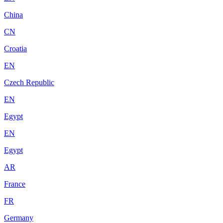
China
CN
Croatia
EN
Czech Republic
EN
Egypt
EN
Egypt
AR
France
FR
Germany