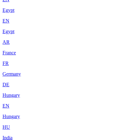
Egypt
EN
Egypt
AR
France
FR
Germany
DE
Hungary
EN
Hungary
HU
India