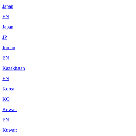
Japan
EN
Japan
JP
Jordan
EN
Kazakhstan
EN
Korea
KO
Kuwait
EN
Kuwait