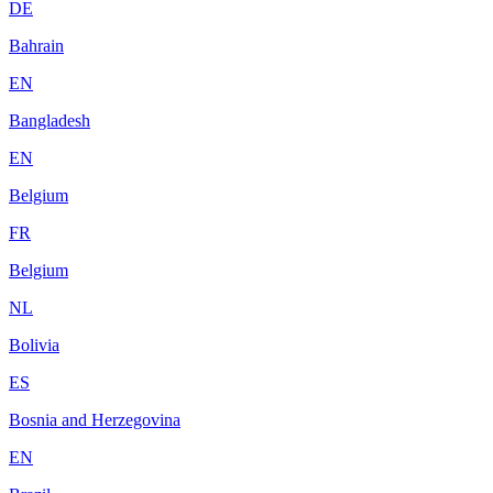
DE
Bahrain
EN
Bangladesh
EN
Belgium
FR
Belgium
NL
Bolivia
ES
Bosnia and Herzegovina
EN