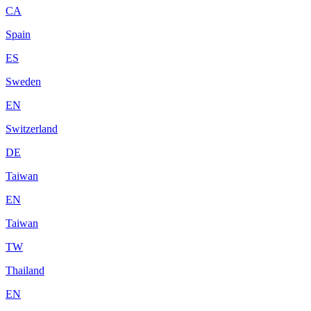
CA
Spain
ES
Sweden
EN
Switzerland
DE
Taiwan
EN
Taiwan
TW
Thailand
EN