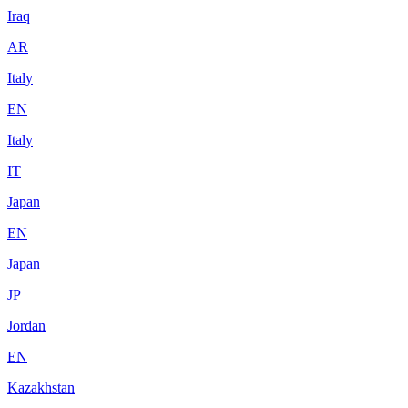
Iraq
AR
Italy
EN
Italy
IT
Japan
EN
Japan
JP
Jordan
EN
Kazakhstan