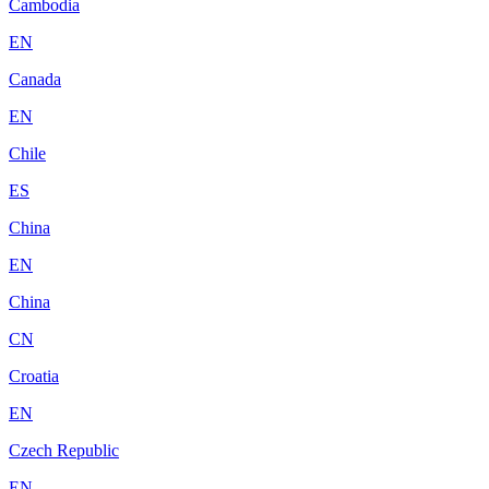
Cambodia
EN
Canada
EN
Chile
ES
China
EN
China
CN
Croatia
EN
Czech Republic
EN