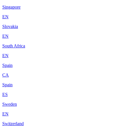
Singapore
EN
Slovakia
EN
South Africa
EN
Spain
CA
Spain
ES
Sweden
EN
Switzerland