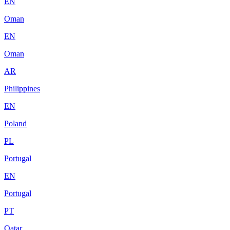
EN
Oman
EN
Oman
AR
Philippines
EN
Poland
PL
Portugal
EN
Portugal
PT
Qatar