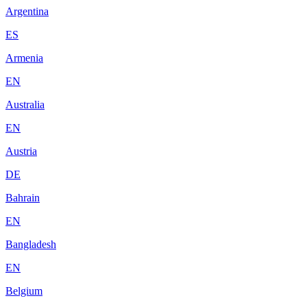
Argentina
ES
Armenia
EN
Australia
EN
Austria
DE
Bahrain
EN
Bangladesh
EN
Belgium