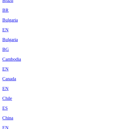
Brazil
BR
Bulgaria
EN
Bulgaria
BG
Cambodia
EN
Canada
EN
Chile
ES
China
EN