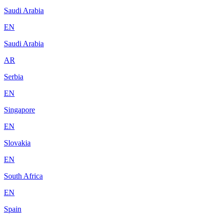
Saudi Arabia
EN
Saudi Arabia
AR
Serbia
EN
Singapore
EN
Slovakia
EN
South Africa
EN
Spain